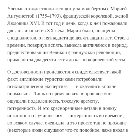
Ученые отождествили женщину за мольбертом с Марией
Антуанеттой (1755–1793), французской королевой, женой
Людовика XVI. В тот год и день, когда к ней пожаловали
две англичанки из XX века, Марии было, по оценке
специалистов, от пятнадцати до девятнадцати лет. Стрела
времени, повернув вспять, вынесла англичанок в период,
предшествовавший Великой французской революции,
примерно за два десятилетия до казни королевской четы.
О достоверности происшествия свидетельствует такой
факт: английские туристки сами потребовали
психиатрической экспертизы — и оказались вполне
нормальны. Лишь во время визита в прошлое они
ощущали подавленность, тяжелую дремоту,
потерянность. И это красноречивые детали в пользу
истинности случившегося — потерянность во времени,
во всяком случае, очевидна, а это просто так не проходит
(некоторые люди ощущают что-то подобное, даже входя в