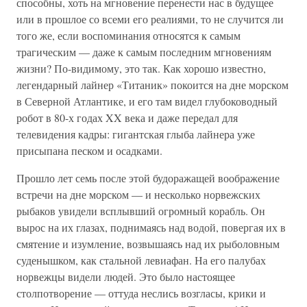
способны, хоть на мгновение перенести нас в будущее
или в прошлое со всеми его реалиями, то не случится ли
того же, если воспоминания относятся к самым
трагическим — даже к самым последним мгновениям
жизни? По-видимому, это так. Как хорошо известно,
легендарный лайнер «Титаник» покоится на дне морском
в Северной Атлантике, и его там видел глубоководный
робот в 80-х годах XX века и даже передал для
телевидения кадры: гигантская глыба лайнера уже
присыпана песком и осадками.
Прошло лет семь после этой будоражащей воображение
встречи на дне морском — и несколько норвежских
рыбаков увидели всплывший огромный корабль. Он
вырос на их глазах, поднимаясь над водой, повергая их в
смятение и изумление, возвышаясь над их рыболовным
суденышком, как стальной левиафан. На его палубах
норвежцы видели людей. Это было настоящее
столпотворение — оттуда неслись возгласы, крики и