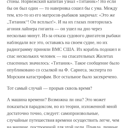
стоны. Норвежский капитан узнал «Титаник»! Но если
бы он был один — то наверняка сошел бы с ума. Между
тем, кто-то из его матросов-рыбаков закричал: «Это же
„Титаник“! Он всплыл!». И на их глазах повторилась
агония лайнера гиганта — он ушел на дно через
несколько минут. Из-за отказа судового двигателя рыбаки
наблюдали все это, оставаясь на своем судне, но их
радиограмму приняли ВМС США. Их корабль подошел и
спас нескольких человек — на спасательных Жилетах
спасенных значилось: «Титаник». Такое сообщение было
опубликовано со ссылкой на Ф. Сарнеса, эксперта по
Морским катастрофам. Все остальное было засекречено.
Тот самый случай — прорыв сквозь время?
А машина времени? Возможна ли она? Это может
показаться парадоксом, но из теории, изложенной мной
достаточно точно, следует: самопроизвольные,
случайные путешествия времени осуществить легче, чем
на машине, построенной для этой цели. Правда, личные