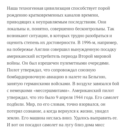
Наша техногенная цивилизация способствует порой
рождению кратковременных каналов времени,
приводящих к неуправляемым последствиям. Они
локальны и, понятно, совершенно бесконтрольны. Так
возникают ситуации, в которых трудно разобраться и
оценить степень их достоверности. В 1996-м, например,
на побережье Англии совершил вынужденную посадку
американский истребитель периода Второй мировой
войны. Он был изрешечен пулеметными очередями.
Пилот утверждал, что сопровождал союзную
бомбардировочную авиацию в налете на Бельгию,
занятую германскими войсками. В воздухе завязался бой
с немецкими «мессершмитами». Американский пилот
утверждал, что это было 9 апреля 1944 года. Его самолет
подбили. Мир, по его словам, точно взорвался, он
потерял сознание, а когда вернулся к жизни, увидел
землю. Его машина неслась вниз. Удалось выправить ее.
И вот он посадил самолет на лугу близ дома мисс