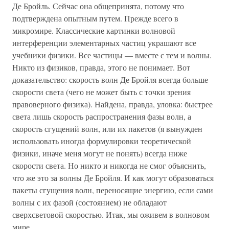
Де Бройль. Сейчас она общепринята, потому что
подтверждена опытным путем. Прежде всего в
микромире. Классические картинки волновой
интерференции элементарных частиц украшают все
учебники физики. Все частицы — вместе с тем и волны.
Никто из физиков, правда, этого не понимает. Вот
доказательство: скорость волн Де Бройля всегда больше
скорости света (чего не может быть с точки зрения
правоверного физика). Найдена, правда, уловка: быстрее
света лишь скорость распространения фазы волн, а
скорость сгущений волн, или их пакетов (я вынужден
использовать иногда формулировки теоретической
физики, иначе меня могут не понять) всегда ниже
скорости света. Но никто и никогда не смог объяснить,
что же это за волны Де Бройля. И как могут образоваться
пакеты сгущения волн, переносящие энергию, если сами
волны с их фазой (состоянием) не обладают
сверхсветовой скоростью. Итак, мы оживем в волновом
мире.