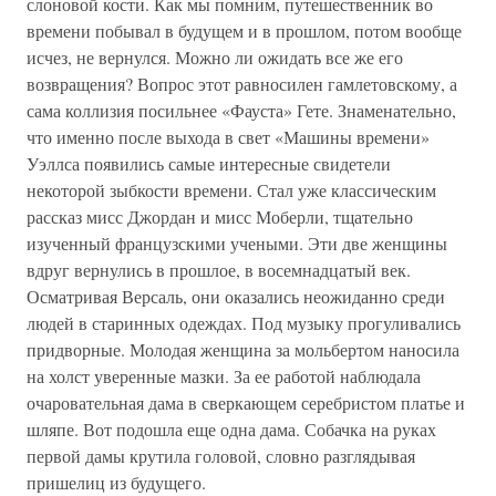
слоновой кости. Как мы помним, путешественник во
времени побывал в будущем и в прошлом, потом вообще
исчез, не вернулся. Можно ли ожидать все же его
возвращения? Вопрос этот равносилен гамлетовскому, а
сама коллизия посильнее «Фауста» Гете. Знаменательно,
что именно после выхода в свет «Машины времени»
Уэллса появились самые интересные свидетели
некоторой зыбкости времени. Стал уже классическим
рассказ мисс Джордан и мисс Моберли, тщательно
изученный французскими учеными. Эти две женщины
вдруг вернулись в прошлое, в восемнадцатый век.
Осматривая Версаль, они оказались неожиданно среди
людей в старинных одеждах. Под музыку прогуливались
придворные. Молодая женщина за мольбертом наносила
на холст уверенные мазки. За ее работой наблюдала
очаровательная дама в сверкающем серебристом платье и
шляпе. Вот подошла еще одна дама. Собачка на руках
первой дамы крутила головой, словно разглядывая
пришелиц из будущего.