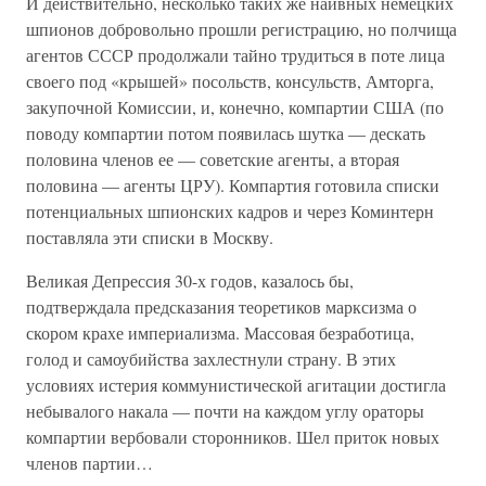
И действительно, несколько таких же наивных немецких
шпионов добровольно прошли регистрацию, но полчища
агентов СССР продолжали тайно трудиться в поте лица
своего под «крышей» посольств, консульств, Амторга,
закупочной Комиссии, и, конечно, компартии США (по
поводу компартии потом появилась шутка — дескать
половина членов ее — советские агенты, а вторая
половина — агенты ЦРУ). Компартия готовила списки
потенциальных шпионских кадров и через Коминтерн
поставляла эти списки в Москву.
Великая Депрессия 30-х годов, казалось бы,
подтверждала предсказания теоретиков марксизма о
скором крахе империализма. Массовая безработица,
голод и самоубийства захлестнули страну. В этих
условиях истерия коммунистической агитации достигла
небывалого накала — почти на каждом углу ораторы
компартии вербовали сторонников. Шел приток новых
членов партии…