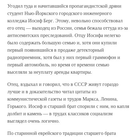
Угодил туда и начитавшийся пропагандистской дряни
студент Нью-Йоркского городского инженерного
колледжа Иосиф Берг. Этому, невольно способствовал
его отец — выходец из России, семья бежала оттуда из-за
антисемитских преследований. Отцу Иосифа нелегко
было содержать большую семью и, хотя они купили
первый появившийся в продаже детекторный
радиоприемник, хотя был у них первый граммофон и
первый автомобиль, но время от времени семью
выселяли за неуплату аренды квартиры.
Отец, вздыхал и говорил, что в СССР живут гораздо
лучше и в доказательство читал цитаты из
коммунистической газеты и трудов Маркса, Ленина,
Горького. Иосиф и старший брат спорили с ним, но капля
долбит и камень — в трудах классиков социализм
выглядел очень логично.
По старинной еврейского традиции старшего брата