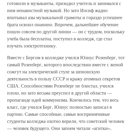
готовили в музыканты, приходил учитель и занимался с
ним ненавистной музыкой. Но зато Иосиф жадно
впитывал азы музыкальной грамоты и гораздо успешнее
брата освоил пианино. Впрочем, дальнейшее обучение
пошло совсем по другой линии — он с трудом, поскольку
учеба была бесплатна, поступил в колледж, где стал
изучать электротехнику.
Вместе с Бергом в колледже учился Юлиус Розенберг, тот
самый Розенберг, которого впоследствии вместе с женой
сожгут на электрической стуле за шпионскую
деятельность в пользу СССР и кражу атомных секретов
США. Способностями Розенберг не блистал, учился
плохо, но зато весьма преуспел в другой области —
пропаганде идей коммунизма. Кончилось тем, что весь
класс, где учился Берг, Юлиус полностью записал в
партию. Самые способные, самые восприимчивые
студенты колледжа охотно верили, что советский человек
— человек будущего. Они запоем читали «агитки»,