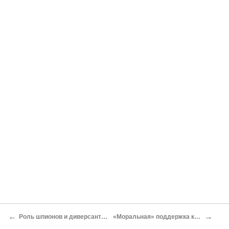
←
→
Роль шпионов и диверсантов в подготовке контрреволюции
«Моральная» поддержка контрреволюции империалистами