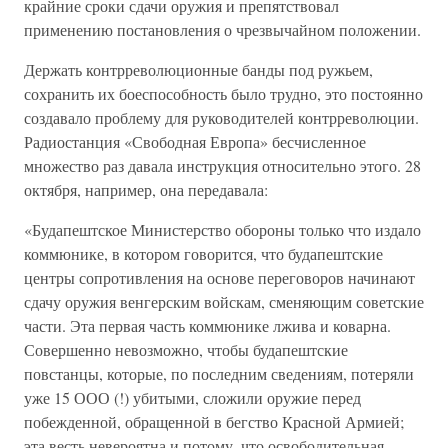
крайние сроки сдачи оружия и препятствовал
применению постановления о чрезвычайном положении.
Держать контрреволюционные банды под ружьем,
сохранить их боеспособность было трудно, это постоянно
создавало проблему для руководителей контрреволюции.
Радиостанция «Свободная Европа» бесчисленное
множество раз давала инструкция относительно этого. 28
октября, например, она передавала:
«Будапештское Министерство обороны только что издало
коммюнике, в котором говорится, что будапештские
центры сопротивления на основе переговоров начинают
сдачу оружия венгерским войскам, сменяющим советские
части. Эта первая часть коммюнике лжива и коварна.
Совершенно невозможно, чтобы будапештские
повстанцы, которые, по последним сведениям, потеряли
уже 15 ООО (!) убитыми, сложили оружие перед
побежденной, обращенной в бегство Красной Армией;
эта весть невероятна и потому, что освободительная