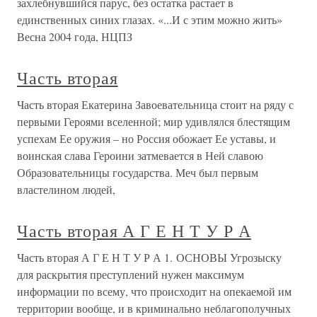
захлебнувшийся парус, без остатка растает в
единственных синих глазах. «...И с этим можно жить»
Весна 2004 года, НЦПЗ
Часть вторая
Часть вторая Екатерина Завоевательница стоит на ряду с
первыми Героями вселенной; мир удивлялся блестящим
успехам Ее оружия – но Россия обожает Ее уставы, и
воинская слава Героини затмевается в Ней славою
Образовательницы государства. Меч был первым
властелином людей,
Часть вторая А Г Е Н Т У Р А
Часть вторая А Г Е Н Т У Р А 1. ОСНОВЫ Угрозыску
для раскрытия преступлений нужен максимум
информации по всему, что происходит на опекаемой им
территории вообще, и в криминально неблагополучных