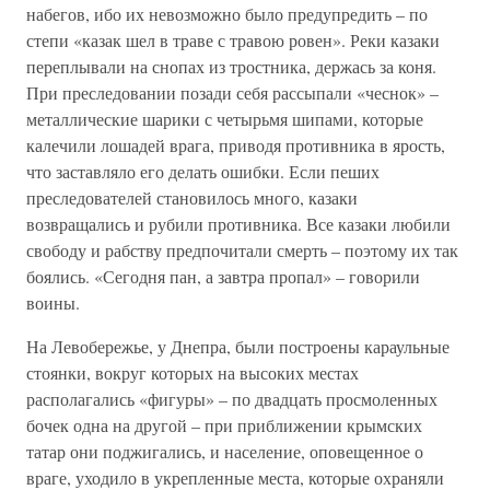
набегов, ибо их невозможно было предупредить – по
степи «казак шел в траве с травою ровен». Реки казаки
переплывали на снопах из тростника, держась за коня.
При преследовании позади себя рассыпали «чеснок» –
металлические шарики с четырьмя шипами, которые
калечили лошадей врага, приводя противника в ярость,
что заставляло его делать ошибки. Если пеших
преследователей становилось много, казаки
возвращались и рубили противника. Все казаки любили
свободу и рабству предпочитали смерть – поэтому их так
боялись. «Сегодня пан, а завтра пропал» – говорили
воины.
На Левобережье, у Днепра, были построены караульные
стоянки, вокруг которых на высоких местах
располагались «фигуры» – по двадцать просмоленных
бочек одна на другой – при приближении крымских
татар они поджигались, и население, оповещенное о
враге, уходило в укрепленные места, которые охраняли