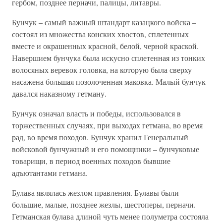
гербом, позднее перначи, палицы, литавры.
Бунчук – самый важный штандарт казацкого войска –
состоял из множества конских хвостов, сплетенных
вместе и окрашенных красной, белой, черной краской.
Навершием бунчука была искусно сплетенная из тонких
волосяных веревок головка, на которую была сверху
насажена большая позолоченная маковка. Малый бунчук
давался наказному гетману.
Бунчук означал власть и победы, использовался в
торжественных случаях, при выходах гетмана, во время
рад, во время походов. Бунчук хранил Генеральный
войсковой бунчужный и его помощники – бунчуковые
товарищи, в период военных походов бывшие
адъютантами гетмана.
Булава являлась жезлом правления. Булавы были
большие, малые, позднее жезлы, шестоперы, перначи.
Гетманская булава длиной чуть менее полуметра состояла