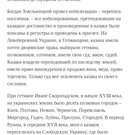
Богдан Хмельницкий провел нобилизацию – перепись
населения, – все нобилированные, претендовавшие на
казацкое достоинство и произведенные в казаки были
вписаны в регистры и приведены к присяге. На
Левобережной Украине, в Готманщине, казаки имели
почти дворянские права, выбирали гетмана,
полковников, сотников, имели свои суд, закон, судей.
Казаки владели переходившей по наследству землей,
имели право винокурения и продажи вина, меда, право
торговли. Только суд мог исключить казака из своего
сословия.
При гетмане Иване Скоропадском, в начале XVIII века,
на украинских землях было десять полковых городов –
Киев, Полтава, Нежин, Чернигов, Переяславль,
Миргород, Гадеч, Лубны, Прилуки, Стародуб. В период
Руины, в середине XVII века, много казаков
переселилось на Слободскую Украину, где были