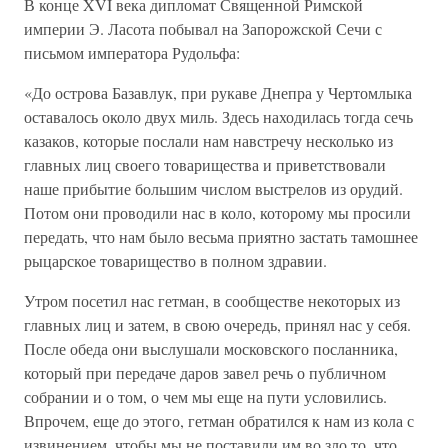
В конце XVI века дипломат Священной Римской
империи Э. Ласота побывал на Запорожской Сечи с
письмом императора Рудольфа:
«До острова Базавлук, при рукаве Днепра у Чертомлыка
оставалось около двух миль. Здесь находилась тогда сечь
казаков, которые послали нам навстречу несколько из
главных лиц своего товарищества и приветствовали
наше прибытие большим числом выстрелов из орудий.
Потом они проводили нас в коло, которому мы просили
передать, что нам было весьма приятно застать тамошнее
рыцарское товарищество в полном здравии.
Утром посетил нас гетман, в сообществе некоторых из
главных лиц и затем, в свою очередь, принял нас у себя.
После обеда они выслушали московского посланника,
который при передаче даров завел речь о публичном
собрании и о том, о чем мы еще на пути условились.
Впрочем, еще до этого, гетман обратился к нам из кола с
извинением, чтобы мы не поставили им во зло то, что