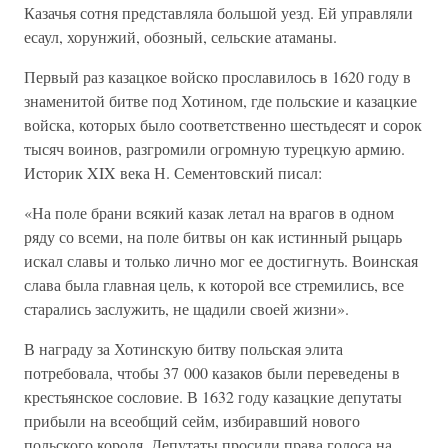
Казачья сотня представляла большой уезд. Ей управляли
есаул, хорунжий, обозный, сельские атаманы.
Первый раз казацкое войско прославилось в 1620 году в
знаменитой битве под Хотином, где польские и казацкие
войска, которых было соответственно шестьдесят и сорок
тысяч воинов, разгромили огромную турецкую армию.
Историк XIX века Н. Сементовский писал:
«На поле брани всякий казак летал на врагов в одном
ряду со всеми, на поле битвы он как истинный рыцарь
искал славы и только лично мог ее достигнуть. Воинская
слава была главная цель, к которой все стремились, все
старались заслужить, не щадили своей жизни».
В награду за Хотинскую битву польская элита
потребовала, чтобы 37 000 казаков были переведены в
крестьянское сословие. В 1632 году казацкие депутаты
прибыли на всеобщий сейм, избиравший нового
польского короля. Депутаты просили права голоса на