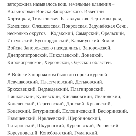
запорожцев называлось кош, земельные владения –
Вольностями Войска Запорожского. Известны
Хортицкая, Томаковская, Базавлукская, Чертомлыцкая,
Каменская, Олешковская, Покровская, Задунайская Сечи,
несколько округов – Кодакский, Самарский, Орельский,
Ингульский, Бугогардовский, Калмиусский. Земли
Войска Запорожского находились в Запорожской,
Днепропетровской, Николаевской, Донецкой,
Кировоградской, Херсонской, Одесской областей.
В Войске Запорожском было до сорока куреней –
Левушковский, Пластуновский, Детьковский,
Брюховецкий, Ведмедевский, Платнировский,
Пашковский, Кущевский, Кисляковский, Ивановский,
Конелевский, Сергеевский, Донской, Крылоский,
Коневский, Батуринский, Половичевский, Васюринский,
Езамшевский, Ирклеевский, Щербиновский,
Титаровский, Шкуренский, Куреневский, Роговский,
Корсуновский, Конеболотский, Гуманский,