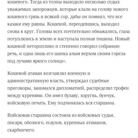
кошевого. Тогда из толпы выходило несколько седых
уважаемых запорожцев, которые клали на голову нового
кошевого грязь и всякий сор, дабы он помнил, что все
казаки ему равны. Кошевой, переодевшись, выходил
снова в круг. Головы всех почтительно обнажались, глаза
потуплялись в землю и наступала полная тишина. Новый
кошевой неторопливо и степенно говорил собранию
речь, и одна лишь его шапка алым верхом своим горела
под лучами яркого солнца».
Кошевой атаман возглавлял военную и
административную власть, утверждал судебные
приговоры, занимался дипломатией, распределял трофеи
между куренями. Он имел булаву, хоругвь, бунчук,
войсковую печать. Ему подчинялась вся старшина.
Войсковая старшина состояла из войсковых судьи,
писаря, обозного, есаулов, куренных атаманов,
скарбничего.