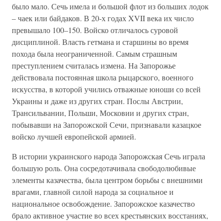
было мало. Сечь имела и большой флот из больших лодок
– чаек или байдаков. В 20-х годах XVII века их число
превышало 100–150. Войско отличалось суровой
дисциплиной. Власть гетмана и старшины во время
похода была неограниченной. Самым страшным
преступлением считалась измена. На Запорожье
действовала постоянная школа рыцарского, военного
искусства, в которой учились отважные юноши со всей
Украины и даже из других стран. Послы Австрии,
Трансильвании, Польши, Московии и других стран,
побывавши на Запорожской Сечи, признавали казацкое
войско лучшей европейской армией.
В истории украинского народа Запорожская Сечь играла
большую роль. Она сосредотачивала свободолюбивые
элементы казачества, была центром борьбы с внешними
врагами, главной силой народа за социальное и
национальное освобождение. Запорожское казачество
брало активное участие во всех крестьянских восстаниях,