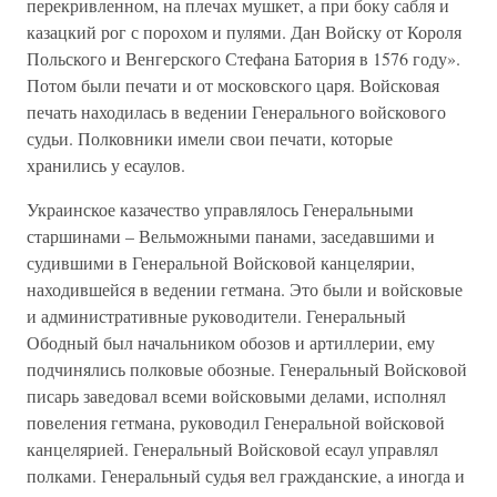
перекривленном, на плечах мушкет, а при боку сабля и
казацкий рог с порохом и пулями. Дан Войску от Короля
Польского и Венгерского Стефана Батория в 1576 году».
Потом были печати и от московского царя. Войсковая
печать находилась в ведении Генерального войскового
судьи. Полковники имели свои печати, которые
хранились у есаулов.
Украинское казачество управлялось Генеральными
старшинами – Вельможными панами, заседавшими и
судившими в Генеральной Войсковой канцелярии,
находившейся в ведении гетмана. Это были и войсковые
и административные руководители. Генеральный
Ободный был начальником обозов и артиллерии, ему
подчинялись полковые обозные. Генеральный Войсковой
писарь заведовал всеми войсковыми делами, исполнял
повеления гетмана, руководил Генеральной войсковой
канцелярией. Генеральный Войсковой есаул управлял
полками. Генеральный судья вел гражданские, а иногда и