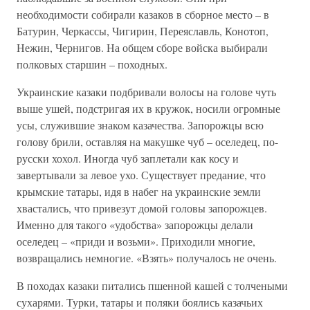
необходимости собирали казаков в сборное место – в
Батурин, Черкассы, Чигирин, Переяславль, Конотоп,
Нежин, Чернигов. На общем сборе войска выбирали
полковых старшин – походных.
Украинские казаки подбривали волосы на голове чуть
выше ушей, подстригая их в кружок, носили огромные
усы, служившие знаком казачества. Запорожцы всю
голову брили, оставляя на макушке чуб – оселедец, по-
русски хохол. Иногда чуб заплетали как косу и
завертывали за левое ухо. Существует предание, что
крымские татары, идя в набег на украинские земли
хвастались, что привезут домой головы запорожцев.
Именно для такого «удобства» запорожцы делали
оселедец – «приди и возьми». Приходили многие,
возвращались немногие. «Взять» получалось не очень.
В походах казаки питались пшенной кашей с толчеными
сухарями. Турки, татары и поляки боялись казачьих