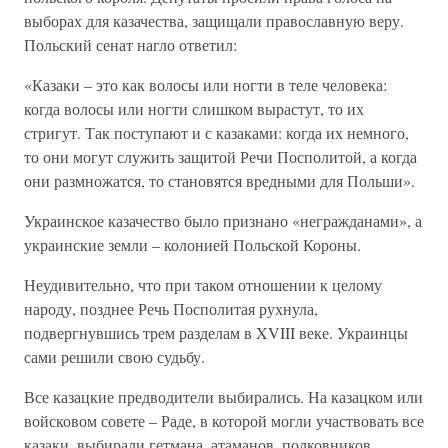
выборах для казачества, защищали православную веру.
Польский сенат нагло ответил:
«Казаки – это как волосы или ногти в теле человека:
когда волосы или ногти слишком вырастут, то их
стригут. Так поступают и с казаками: когда их немного,
то они могут служить защитой Речи Посполитой, а когда
они размножатся, то становятся вредными для Польши».
Украинское казачество было признано «негражданами», а
украинские земли – колонией Польской Короны.
Неудивительно, что при таком отношении к целому
народу, позднее Речь Посполитая рухнула,
подвергнувшись трем разделам в XVIII веке. Украинцы
сами решили свою судьбу.
Все казацкие предводители выбирались. На казацком или
войсковом совете – Раде, в которой могли участвовать все
казаки, выбирали гетмана, атаманов, полковников,