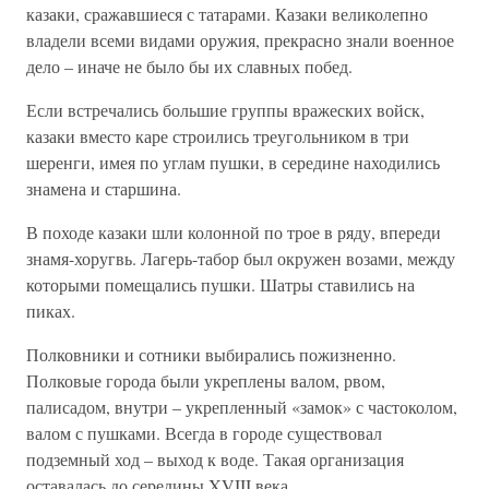
казаки, сражавшиеся с татарами. Казаки великолепно
владели всеми видами оружия, прекрасно знали военное
дело – иначе не было бы их славных побед.
Если встречались большие группы вражеских войск,
казаки вместо каре строились треугольником в три
шеренги, имея по углам пушки, в середине находились
знамена и старшина.
В походе казаки шли колонной по трое в ряду, впереди
знамя-хоругвь. Лагерь-табор был окружен возами, между
которыми помещались пушки. Шатры ставились на
пиках.
Полковники и сотники выбирались пожизненно.
Полковые города были укреплены валом, рвом,
палисадом, внутри – укрепленный «замок» с частоколом,
валом с пушками. Всегда в городе существовал
подземный ход – выход к воде. Такая организация
оставалась до середины XVIII века.