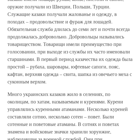
оружие получали из Швеции, Польши, Турции.
Служащие казаки получали жалованье и одежду, в
походах – продовольствие и фураж для лошадей.
Обязательная служба длилась до семи лет и почти всегда
продолжалась добровольно. Добровольцы назывались
товариществом. Товарищи имели преимущество при
голосовании, при выходе из службы их часто именовали
старшинами. В первый период казачества их одежда была
простой – рубаха, шаровары, юфтевые сапоги, пояс,
кафтан, верхняя одежда – свита, шапка из овечьего меха с
суконным верхом.
Много украинских казаков жило в селениях, по
околицам, по хатам, называемым и куренями. Курени
управлялись куренными атаманами. Несколько куреней
составляли сотню, несколько сотен – повет. Были
сотенные и поветовые атаманы. В сотнях и поветах
знамена и войсковые значки хранили хорунжие,
наблюдавшие за военной службой. Они при