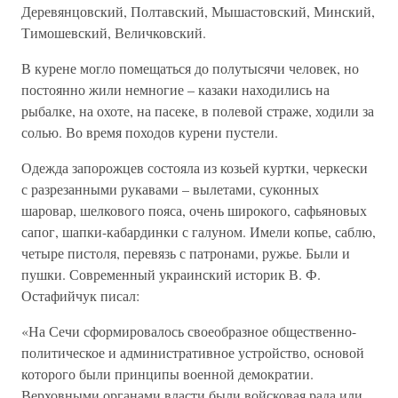
Деревянцовский, Полтавский, Мышастовский, Минский,
Тимошевский, Величковский.
В курене могло помещаться до полутысячи человек, но
постоянно жили немногие – казаки находились на
рыбалке, на охоте, на пасеке, в полевой страже, ходили за
солью. Во время походов курени пустели.
Одежда запорожцев состояла из козьей куртки, черкески
с разрезанными рукавами – вылетами, суконных
шаровар, шелкового пояса, очень широкого, сафьяновых
сапог, шапки-кабардинки с галуном. Имели копье, саблю,
четыре пистоля, перевязь с патронами, ружье. Были и
пушки. Современный украинский историк В. Ф.
Остафийчук писал:
«На Сечи сформировалось своеобразное общественно-
политическое и административное устройство, основой
которого были принципы военной демократии.
Верховными органами власти были войсковая рада или