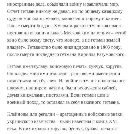
иностранные дела, объявляли войну и заключали мир.
Отчет гетман никому не давал, но по общему казацкому
суду он мог быть смещен, заключен в тюрьму и казнен.
После смерти Богдана Хмельницкого гетманская власть
постоянно ограничивалась Московским царством – «чтоб
явно было всему свету, что монарх, а не гетман землей
владеет». Гетманство было ликвидировано в 1803 году,
после смерти последнего гетмана Кирилла Разумовского.
Гетман имел булаву, войсковую печать, бунчук, хоругвь.
Он владел многими землями – ранговыми имениями и
поместьями «на булаву». На войне гетманы пользовались
шлемом, панцирем, латами, были вооружены саблей,
двумя кинжалами, пистолями. Если гетман шел в
военный поход, то оставлял за себя наказного гетмана.
Клейноды или регалии – драгоценные войсковые знаки
украинского казачества – были известны с конца XVI
века. В них входили хоругвь, бунчук, булава, печать с