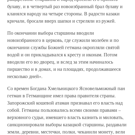
булаву, и в четвертый раз новоизбранный брал булаву и
кланялся народу на четыре стороны. В радости казаки
кричали, бросали вверх шапки и стреляли из ружей.
По окончании выбора старшины вводили
новоизбранного в церковь, где служили молебен и по
окончании службы Божией гетмана окропляли святой
водой и он прикладывался к кресту и иконам. Потом
вводили его во дворец, и вслед за этим начиналось
пиршество и в домах, и на площадях, продолжавшееся
несколько дней».
Со времен Богдана Хмельницкого Ясновельможный пан
гетман в Гетманщине имел права правителя страны.
Запорожский кошевой атаман признавал его власть над
собой. Гетманы пользовались всеми своими правами –
верховного судьи, имевшего власть казнить и миловать,
санкционировали выборы казацкой старшины, раздавали
земли, деревни, местечки, полки, чеканили монету, вели