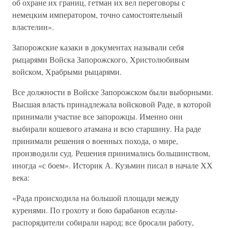
об охране их границ, гетман их вел переговоры с
немецким императором, точно самостоятельный
властелин».
Запорожские казаки в документах называли себя
рыцарями Войска Запорожского, Христолюбивым
войском, Храбрыми рыцарями.
Все должности в Войске Запорожском были выборными.
Высшая власть принадлежала войсковой Раде, в которой
принимали участие все запорожцы. Именно они
выбирали кошевого атамана и всю старшину. На раде
принимали решения о военных похода, о мире,
производили суд. Решения принимались большинством,
иногда «с боем». Историк А. Кузьмин писал в начале ХХ
века:
«Рада происходила на большой площади между
куренями. По грохоту и бою барабанов есаулы-
распорядители собирали народ; все бросали работу,