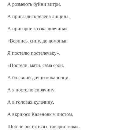
А розмеють буйни витри,
А пригладить зелена лищина,
А пригорне козака дивчина».
«Вернись, сину, до домоньк:
Я постелю постелечьку».
«Постели, мати, сама соби,
А бо своий дочци коханочци.
А я постелю сирячину,
А в головах кулачину,
А вкриюся Каленовым листом,
Щоб не ростатися с товариством».