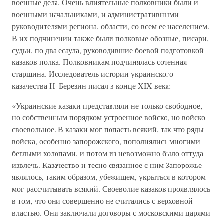
военные дела. Очень влиятельные полковники были и
военными начальниками, и административными
руководителями региона, области, со всем ее населением.
В их подчинении также были полковые обозные, писари,
судьи, по два есаула, руководившие боевой подготовкой
казаков полка. Полковникам подчинялась сотенная
старшина. Исследователь истории украинского
казачества Н. Березин писал в конце XIX века:
«Украинские казаки представляли не только свободное,
но собственным порядком устроенное войско, но войско
своевольное. В казаки мог попасть всякий, так что ряды
войска, особенно запорожского, пополнялись многими
беглыми холопами, и потом из невозможно было оттуда
извлечь. Казачество и тесно связанное с ним Запорожье
являлось, таким образом, убежищем, укрыться в котором
мог рассчитывать всякий. Своеволие казаков проявлялось
в том, что они совершенно не считались с верховной
властью. Они заключали договоры с московскими царями