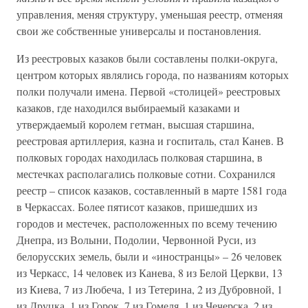
управления, меняя структуру, уменьшая реестр, отменяя
свои же собственные универсалы и постановления.
Из реестровых казаков были составлены полки-округа,
центром которых являлись города, по названиям которых
полки получали имена. Первой «столицей» реестровых
казаков, где находился выбираемый казаками и
утверждаемый королем гетман, высшая старшина,
реестровая артиллерия, казна и госпиталь, стал Канев. В
полковых городах находилась полковая старшина, в
местечках располагались полковые сотни. Сохранился
реестр – список казаков, составленный в марте 1581 года
в Черкассах. Более пятисот казаков, пришедших из
городов и местечек, расположенных по всему течению
Днепра, из Волыни, Подолии, Червонной Руси, из
белорусских земель, были и «иностранцы» – 26 человек
из Черкасс, 14 человек из Канева, 8 из Белой Церкви, 13
из Киева, 7 из Любеча, 1 из Тетерина, 2 из Дубровной, 1
из Друцка, 1 из Горок, 7 из Гомеля, 1 из Чечерска, 2 из