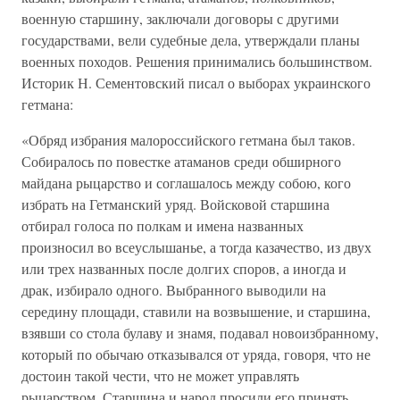
военную старшину, заключали договоры с другими
государствами, вели судебные дела, утверждали планы
военных походов. Решения принимались большинством.
Историк Н. Сементовский писал о выборах украинского
гетмана:
«Обряд избрания малороссийского гетмана был таков.
Собиралось по повестке атаманов среди обширного
майдана рыцарство и соглашалось между собою, кого
избрать на Гетманский уряд. Войсковой старшина
отбирал голоса по полкам и имена названных
произносил во всеуслышанье, а тогда казачество, из двух
или трех названных после долгих споров, а иногда и
драк, избирало одного. Выбранного выводили на
середину площади, ставили на возвышение, и старшина,
взявши со стола булаву и знамя, подавал новоизбранному,
который по обычаю отказывался от уряда, говоря, что не
достоин такой чести, что не может управлять
рыцарством. Старшина и народ просили его принять