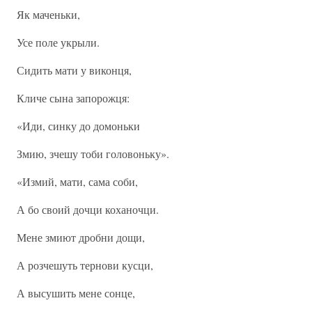
Як маченьки,
Усе поле укрыли.
Сидить мати у виконця,
Кличе сына запорожця:
«Иди, синку до домоньки
Змию, зчешу тоби головоньку».
«Измий, мати, сама соби,
А бо своий дочци коханочци.
Мене змиют дробни дощи,
А розчешуть тернови кусци,
А высушить мене сонце,