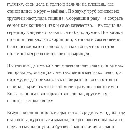
гулянку, свои дела и толпою валили на площадь, где
становились в круг – майдан. По звуку труб войсковых
трубачей наступала тишина. Собравший раду – а собрать
ее мог как кошевой, так и само казачество, – выходил на
середину майдана и заявлял, что было нужно. Все казаки
стояли в шашках, а говоривший, хотя бы и сам кошевой,
был с непокрытой головой, в знак того, что он готов
подчиниться решению своих товарищей.
В Сечи всегда имелось несколько доблестных и опытных
запорожцев, могущих с честью занять место кошевого, а
потому, когда приходилось выбирать нового, то толпа
начинала кричать что было мочи сразу несколько имен.
Когда одно имя восторжествовало над другим, туча
шапок взлетала кверху.
Есаулы вводили вновь избранного в средину майдана, где
старшины, куренные атаманы, покрывали его шапками и
вручал ему палицу или булаву, знак отличия и власти