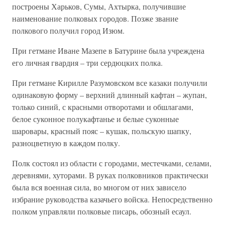
построены Харьков, Сумы, Ахтырка, получившие
наименование полковых городов. Позже звание
полкового получил город Изюм.
При гетмане Иване Мазепе в Батурине была учреждена
его личная гвардия – три сердюцких полка.
При гетмане Кирилле Разумовском все казаки получили
одинаковую форму – верхний длинный кафтан – жупан,
только синий, с красными отворотами и обшлагами,
белое суконное полукафтанье и белые суконные
шаровары, красный пояс – кушак, польскую шапку,
разноцветную в каждом полку.
Полк состоял из области с городами, местечками, селами,
деревнями, хуторами. В руках полковников практически
была вся военная сила, во многом от них зависело
избрание руководства казачьего войска. Непосредственно
полком управляли полковые писарь, обозный есаул.