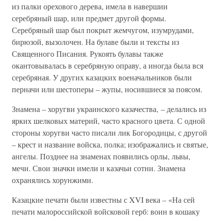
из палки орехового дерева, имела в навершии
серебряный шар, или предмет другой формы.
Серебряный шар был покрыт жемчугом, изумрудами,
бирюзой, вызолочен. На булаве были и тексты из
Священного Писания. Рукоять булавы также
окантовывалась в серебряную оправу, а иногда была вся
серебряная. У других казацких военачальников были
перначи или шестоперы – жупы, носившиеся за поясом.
Знамена – хоругви украинского казачества, – делались из
ярких шелковых материй, часто красного цвета. С одной
стороны хоругви часто писали лик Богородицы, с другой
– крест и название войска, полка; изображались и святые,
ангелы. Позднее на знаменах появились орлы, львы,
мечи. Свои значки имели и казачьи сотни. Знамена
охранялись хорунжими.
Казацкие печати были известны с XVI века – «На сей
печати малороссийской войсковой герб: воин в кошаку