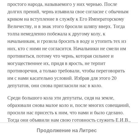
простого народа, называемого у них чернью. После
долгих прений, чернь изъявила свое согласие с обычным
криком на вступление в службу к Его Императорскому
Величеству, и в знак этого бросили шляпу вверх. Тогда
толпа немедленно побежала к другому колу, к
начальникам, и грозила бросить в воду и утопить тех из
них, кто с ними не согласится. Начальники не смели им
противиться, потому что чернь, которая сильнее и
могущественнее их, придя в ярость, не терпит
противоречия, а только требовали, чтобы переговорить
им с нами касательно условий. Избрав для этого 20
депутатов, они снова пригласили нас в коло.
Среди большого кола эти депутаты, сидя на земле,
образовали снова малое коло и, после многих совещаний,
просили нас присесть к ним, что нами и было сделано.
Тогда они объявили нам свою готовность служить Е.И.В.,
не щадя на этой службе своей жизни. Они не отказались
Продолжение на Литрес
также двинуться в Валахию и, переправившись через