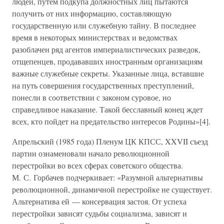
людей, путем подкупа должностных лиц пытаются
получить от них информацию, составляющую
государственную или служебную тайну. В последнее
время в некоторых министерствах и ведомствах
разоблачен ряд агентов империалистических разведок,
отщепенцев, продававших иностранным организациям
важные служебные секреты. Указанные лица, вставшие
на путь совершения государственных преступлений,
понесли в соответствии с законом суровое, но
справедливое наказание. Такой бесславный конец ждет
всех, кто пойдет на предательство интересов Родины»[4].
Апрельский (1985 года) Пленум ЦК КПСС, XXVII съезд
партии ознаменовали начало революционной
перестройки во всех сферах советского общества.
М. С. Горбачев подчеркивает: «Разумной альтернативы
революционной, динамичной перестройке не существует.
Альтернатива ей — консервация застоя. От успеха
перестройки зависят судьбы социализма, зависят и