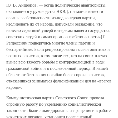
Ю. В. Андропов, — когда политические авантюристы,
оказавшиеся у руководства НКВД, пытались вывести
органы госбезопасности из-под контроля партии,
изолировать их от народа, допускали беззаконие, что
нанесло серьезный ущерб интересам нашего государства,
советских людей и самих органов госбезопасности»[1].
Репрессиям подверглись многие члены партии и
беспартийные. Были репрессированы тысячи опытных и
честных чекистов, в том числе тех, кто на своих плечах
вынес всю тяжесть борьбы с контрреволюцией в годы
гражданской войны и в послевоенный период. В нашей
области от беззакония погибло более сорока чекистов,
отказавшихся заниматься фальсификацией дел на «врагов
народа».
Коммунистическая партия Советского Союза провела
огромную работу по укреплению социалистической
законности. Были ликвидированы извращения и в работе
чекистских органов, установлен повседневный