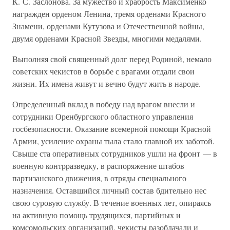
К. С. Заслонова. За мужество и храбрость Максименко
награжден орденом Ленина, тремя орденами Красного
Знамени, орденами Кутузова и Отечественной войны,
двумя орденами Красной Звезды, многими медалями.
Выполняя свой священный долг перед Родиной, немало
советских чекистов в борьбе с врагами отдали свои
жизни. Их имена живут и вечно будут жить в народе.
Определенный вклад в победу над врагом внесли и
сотрудники Оренбургского областного управления
госбезопасности. Оказание всемерной помощи Красной
Армии, усиление охраны тыла стало главной их заботой.
Свыше ста оперативных сотрудников ушли на фронт — в
военную контрразведку, в распоряжение штабов
партизанского движения, в отряды специального
назначения. Оставшийся личный состав бдительно нес
свою суровую службу. В течение военных лет, опираясь
на активную помощь трудящихся, партийных и
комсомольских организаций, чекисты разоблачали и