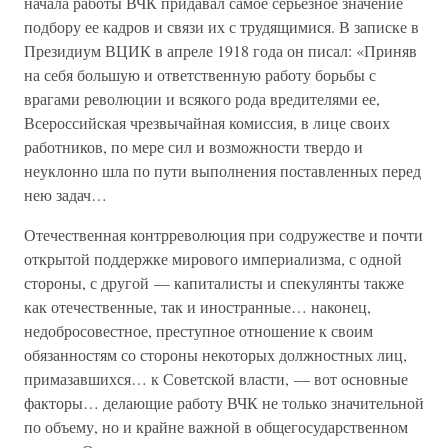
начала работы ВЧК придавал самое серьезное значение
подбору ее кадров и связи их с трудящимися. В записке в
Президиум ВЦИК в апреле 1918 года он писал: «Приняв
на себя большую и ответственную работу борьбы с
врагами революции и всякого рода вредителями ее,
Всероссийская чрезвычайная комиссия, в лице своих
работников, по мере сил и возможности твердо и
неуклонно шла по пути выполнения поставленных перед
нею задач…
Отечественная контрреволюция при содружестве и почти
открытой поддержке мирового империализма, с одной
стороны, с другой — капиталисты и спекулянты также
как отечественные, так и иностранные… наконец,
недобросовестное, преступное отношение к своим
обязанностям со стороны некоторых должностных лиц,
примазавшихся… к Советской власти, — вот основные
факторы… делающие работу ВЧК не только значительной
по объему, но и крайне важной в общегосударственном