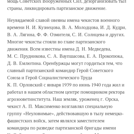
мощь Советских Вооруженных Сил, дезорганизовать тыл
страны, ликвидировать партизанское движение.
Неувядаемой славой овеяны имена чекистов военного
времени Н. И. Кузнецова, В. А. Молодцова, И. Д. Кудри,
В. А. Лягина, Ф. Ф. Озмителя, С. И. Солнцева и других.
Многие чекисты стояли во главе партизанского
движения. Всем известны имена Д. Н. Медведева,
М. С. Прудникова, С. А. Ваупшасова, Е. А. Прокопюка,
Д. В. Емлютина. Оренбуржцы могут гордиться тем, что
славный партизанский командир Герой Советского
Союза и Герой Социалистического Труда
К. П. Орловский с января 1939 по июнь 1940 года жил и
работал в нашем областном центре помощником ректора
агрозооветинститута. Наш земляк, уроженец г. Орска,
чекист А. П. Максименко возглавлял специальную
группу «Неуловимые», действовавшую в тылу немецко-
фашистских войск, затем являлся заместителем
командира по разведке партизанской бригады имени