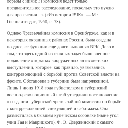
борьбы с ними; 3) комиссия ведет только
предварительное расследование, поскольку это нужно
для пресечения…» («Из истории ВЧК». — М.:
Госполитиздат, 1958, с. 78).
Однако Чрезвычайная комиссия в Оренбуржье, как и в
некоторых окраинных районах России, была создана
позднее, ее функции еще долго выполнял ВРК. Дело в
том, что здесь одной из главных задач было военное
подавление открытых вооруженных антисоветских
выступлений, которые, как правило, увязывались
контрреволюцией с борьбой против Советской власти на
фронте. Обстановка в губернии была напряженной.
Лишь 1 июня 1918 года губисполком и губернский
военно-революционный штаб утвердили постановление
о создании губернской чрезвычайной комиссии по борьбе
с контрреволюцией, спекуляцией и саботажем. Она
разместилась в бывшем купеческом особняке (ныне угол
улиц Гая и Маврицкого). Ф. Э. Дзержинский с самого