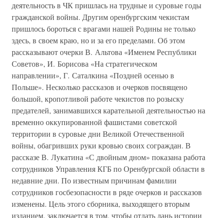
деятельность в ЧК пришлась на трудные и суровые годы
гражданской войны. Другим оренбургским чекистам
пришлось бороться с врагами нашей Родины не только
здесь, в своем краю, но и за его пределами. Об этом
рассказывают очерки В. Альтова «Именем Республики
Советов», И. Борисова «На стратегическом
направлении», Г. Саталкина «Поздней осенью в
Польше». Несколько рассказов и очерков посвящено
большой, кропотливой работе чекистов по розыску
предателей, занимавшихся карательной деятельностью на
временно оккупированной фашистами советской
территории в суровые дни Великой Отечественной
войны, обагривших руки кровью своих сограждан. В
рассказе В. Лукатина «С двойным дном» показана работа
сотрудников Управления КГБ по Оренбургской области в
недавние дни. По известным причинам фамилии
сотрудников госбезопасности в ряде очерков и рассказов
изменены. Цель этого сборника, выходящего вторым
изданием, заключается в том, чтобы отдать дань истории