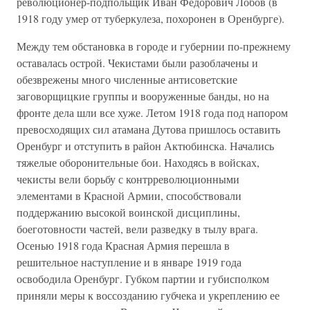
революционер-подпольщик Иван Федорович Лобов (в
1918 году умер от туберкулеза, похоронен в Оренбурге).
Между тем обстановка в городе и губернии по-прежнему
оставалась острой. Чекистами были разоблачены и
обезврежены много численные антисоветские
заговорщицкие группы и вооруженные банды, но на
фронте дела шли все хуже. Летом 1918 года под напором
превосходящих сил атамана Дутова пришлось оставить
Оренбург и отступить в район Актюбинска. Начались
тяжелые оборонительные бои. Находясь в войсках,
чекисты вели борьбу с контрреволюционными
элементами в Красной Армии, способствовали
поддержанию высокой воинской дисциплины,
боеготовности частей, вели разведку в тылу врага.
Осенью 1918 года Красная Армия перешла в
решительное наступление и в январе 1919 года
освободила Оренбург. Губком партии и губисполком
приняли меры к воссозданию губчека и укреплению ее