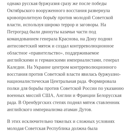
однако русская буржуазия сразу же после победы
Октябрьского вооруженного восстания развернула
кровопролитную борьбу против молодой Советской
власти, используя широко террор и заговоры. На
Петроград были двинуты казачьи части под
командованием генерала Краснова, на Дону поднял
антисоветский мятеж и создал контрреволюционное
областное «правительство», поддерживаемое
английскими и германскими империалистами, генерал
Каледин. На Украине центром контрреволюционного
восстания против Советской власти явилась буржуазно-
националистическая Центральная рада. Формировала
полки для борьбы против Советской России по указанию
военных миссий США, Англии и Франции Белорусская
рада. В Оренбургских степях поднял мятеж ставленник
английского империализма атаман Дутов.
В этих исключительно тяжелых и сложных условиях
молодая Советская Республика должна была