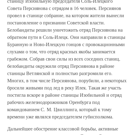
станицу Изобильную председателя Соль-Илецкого
Совета Персиянова с отрядом в 16 человек. Персиянов
провел в станице собрание, на котором жители вынесли
постановление о признании Советской власти.
Белобандиты решили уничтожить отряд Персиянова на
обратном пути в Соль-Илецк. Они направили в станицы
Буранную и Ново-Илецкую гонцов с провокационными
слухами о том, что отряд красных якобы занимается
грабежом. Собрав свои силы из всех соседних станиц,
белобандиты окружили отряд Персиянова в районе
станицы Ветлянской и полностью разгромили его.
Многих, в том числе Персиянова, порубили, а некоторых
бросили живыми под лед в реку Илек. Такая же участь
постигла вскоре в районе станицы Изобильной и отряд
рабочих-железнодорожников Оренбурга под
командованием С. М. Цвиллинга, который к тому
времени уже являлся председателем губисполкома.
Дальнейшее обострение классовой борьбы, активные