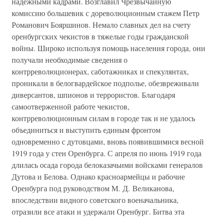
надежными кадрами. Возглавил Чрезвычайную
комиссию большевик с дореволюционным стажем Петр
Романович Бояршинов. Немало славных дел на счету
оренбургских чекистов в тяжелые годы гражданской
войны. Широко используя помощь населения города, они
получали необходимые сведения о
контрреволюционерах, саботажниках и спекулянтах,
проникали в белогвардейское подполье, обезвреживали
диверсантов, шпионов и террористов. Благодаря
самоотверженной работе чекистов,
контрреволюционным силам в городе так и не удалось
объединиться и выступить единым фронтом
одновременно с дутовцами, вновь появившимися весной
1919 года у стен Оренбурга. С апреля по июнь 1919 года
длилась осада города белоказачьими войсками генералов
Дутова и Белова. Однако красноармейцы и рабочие
Оренбурга под руководством М. Д. Великанова,
впоследствии видного советского военачальника,
отразили все атаки и удержали Оренбург. Битва эта