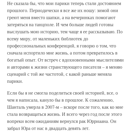
Не сказала бы, что мои парики теперь стали достоянием
прошлого. Периодически я все же их ношу: зимой они
греют меня вместо шапки, а на вечеринках помогают
затеряться на танцполе. И чем больше людей готовы
выслушать мою историю, тем чаще я ее рассказываю. По
всему миру, от маленьких библиотек до
профессиональных конференций, я говорю о том, что
сначала испортило мне жизнь, а потом превратилось в
богатый опыт. От встреч с вдохновенными мыслителями
и авторами к жизни странствующего писателя – я меняю
сценарий с той же частотой, с какой раньше меняла
парики.
Если бы я не смогла поделиться своей историей, все, о
чем я написала, кануло бы в прошлое. К сожалению,
Шанталь умерла в 2007-м – вскоре после того, как ко мне
стала возвращаться жизнь. И всего через год после этого
вопреки всем ожиданиям вернулся рак Юрриаана. Он
забрал Юра от нас в двадцать девять лет.