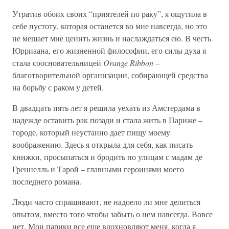
Утратив обоих своих “приятелей по раку”, я ощутила в
себе пустоту, которая останется во мне навсегда, но это
не мешает мне ценить жизнь и наслаждаться ею. В честь
Юрриаана, его жизненной философии, его силы духа я
стала соосновательницей
Orange Ribbon
–
благотворительной организации, собирающей средства
на борьбу с раком у детей.
В двадцать пять лет я решила уехать из Амстердама в
надежде оставить рак позади и стала жить в Париже –
городе, который неустанно дает пищу моему
воображению. Здесь я открыла для себя, как писать
книжки, просыпаться и бродить по улицам с мадам де
Греннелль и Тарой – главными героинями моего
последнего романа.
Люди часто спрашивают, не надоело ли мне делиться
опытом, вместо того чтобы забыть о нем навсегда. Вовсе
нет. Мои парики все еще вдохновляют меня, когда я