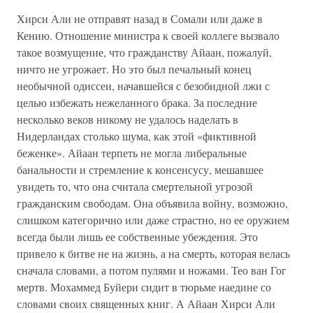
Хирси Али не отправят назад в Сомали или даже в
Кению. Отношение министра к своей коллеге вызвало
такое возмущение, что гражданству Айаан, пожалуй,
ничто не угрожает. Но это был печальный конец
необычной одиссеи, начавшейся с безобидной лжи с
целью избежать нежеланного брака. За последние
несколько веков никому не удалось наделать в
Нидерландах столько шума, как этой «фиктивной
беженке». Айаан терпеть не могла либеральные
банальности и стремление к консенсусу, мешавшее
увидеть то, что она считала смертельной угрозой
гражданским свободам. Она объявила войну, возможно,
слишком категорично или даже страстно, но ее оружием
всегда были лишь ее собственные убеждения. Это
привело к битве не на жизнь, а на смерть, которая велась
сначала словами, а потом пулями и ножами. Тео ван Гог
мертв. Мохаммед Буйери сидит в тюрьме наедине со
словами своих священных книг. А Айаан Хирси Али