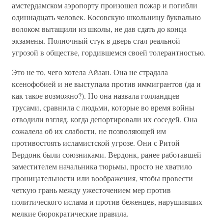
амстердамском аэропорту произошел пожар и погибли
одиннадцать человек. Косовскую школьницу буквально
волоком вытащили из школы, не дав сдать до конца
экзамены. Полночный стук в дверь стал реальной
угрозой в обществе, гордившемся своей толерантностью.
Это не то, чего хотела Айаан. Она не страдала
ксенофобией и не выступала против иммигрантов (да и
как такое возможно?). Но она назвала голландцев
трусами, сравнила с людьми, которые во время войны
отводили взгляд, когда депортировали их соседей. Она
сожалела об их слабости, не позволяющей им
противостоять исламистской угрозе. Они с Ритой
Вердонк были союзниками. Вердонк, ранее работавшей
заместителем начальника тюрьмы, просто не хватило
проницательности или воображения, чтобы провести
четкую грань между ужесточением мер против
политического ислама и против беженцев, нарушивших
мелкие бюрократические правила.