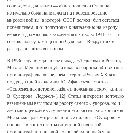
говоря, эти два тезиса — а) вся политика Сталина
изначально была направлена на провоцирование
мировой войны, в которой СССР должен был остаться
победителем, и б) подготовка к нападению на Европу
велась и должна была закончиться к июлю 1941-го — и
составляют суть концепции Суворова. Вокруг них и
разворачиваются все споры.
В 1996 году, вскоре после выхода «Ледокола» в России,
Михаил Мельтюхов опубликовал в сборнике «Советская
историография», вышедшем в серии «Россия XX век»
под редакцией академика Ю. Афанасьева, статью
«Современная историография и полемика вокруг книги
В. Суворова «Ледокол»[112]. Статья интересна не только
взвешенным взглядом на работу самого Суворова, но и
жесткой оценкой выступлений его российских критиков.
Мельтюхов рассмотрел основные поднятые Суворовым
вопросы в контексте традиционной советской
историографии и первой волны обрушившейся на