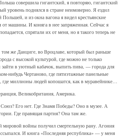
 Польша совершила гигантский, я повторяю, гигантский
ый уровень поднялся в стране неимоверно. Я ездил
й Польшей, и из окна вагона я видел крестьянские
и от машины. И коняга в нее запряженная. Сейчас я
попадается, спрятали их от меня, но я такого теперь не
в том же Данциге, во Вроцлаве, который был раньше
орода с высокой культурой, где можно не только
 зайти в уютный кабачок, выпить пива, — города для
ком-нибудь Чертаново, где пятиэтажные панельные
в, где миллионы людей копошатся, как в муравейнике…
Франция, Великобритания, Америка.
Союз? Его нет. Где Знамя Победы? Оно в музее. А
тории. Где правящая партия? Она там же.
ой мировой войны получил смертельную рану. Агония
рассыпался. И книга «Последняя республика» — у меня