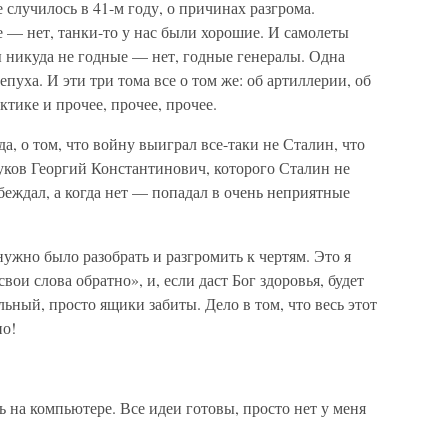
 случилось в 41-м году, о причинах разгрома.
е — нет, танки-то у нас были хорошие. И самолеты
 никуда не годные — нет, годные генералы. Одна
епуха. И эти три тома все о том же: об артиллерии, об
ктике и прочее, прочее, прочее.
а, о том, что войну выиграл все-таки не Сталин, что
уков Георгий Константинович, которого Сталин не
беждал, а когда нет — попадал в очень неприятные
ужно было разобрать и разгромить к чертям. Это я
вои слова обратно», и, если даст Бог здоровья, будет
льный, просто ящики забиты. Дело в том, что весь этот
но!
ь на компьютере. Все идеи готовы, просто нет у меня