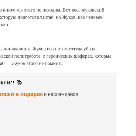
го книге мы этого не находим. Вот весь жуковский
 которую подготовил штаб, но Жуков, как человек
нает.
ал-полковник. Жуков его потом оттуда убрал.
еской политработе, о героических шоферах, которые
таб — Жуков этого не помнит.
книг! 📚
писки в подарок
и наслаждайся