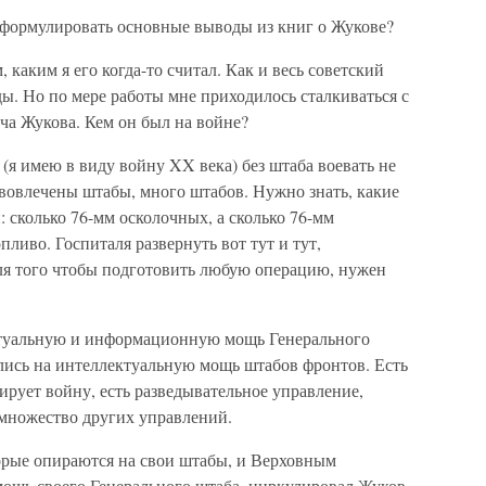
сформулировать основные выводы из книг о Жукове?
каким я его когда-то считал. Как и весь советский
ы. Но по мере работы мне приходилось сталкиваться с
ча Жукова. Кем он был на войне?
я имею в виду войну XX века) без штаба воевать не
вовлечены штабы, много штабов. Нужно знать, какие
: сколько 76-мм осколочных, а сколько 76-мм
пливо. Госпиталя развернуть вот тут и тут,
ля того чтобы подготовить любую операцию, нужен
ектуальную и информационную мощь Генерального
ись на интеллектуальную мощь штабов фронтов. Есть
ирует войну, есть разведывательное управление,
 множество других управлений.
рые опираются на свои штабы, и Верховным
ощь своего Генерального штаба, циркулировал Жуков,