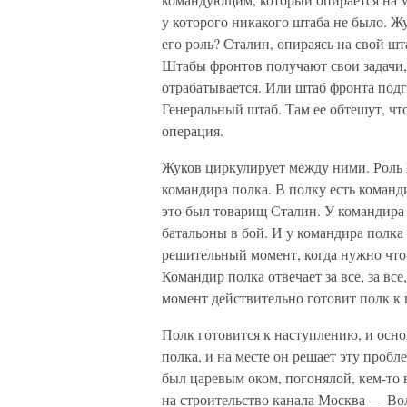
у которого никакого штаба не было. Ж
его роль? Сталин, опираясь на свой ш
Штабы фронтов получают свои задачи, 
отрабатывается. Или штаб фронта под
Генеральный штаб. Там ее обтешут, что
операция.
Жуков циркулирует между ними. Роль 
командира полка. В полку есть команди
это был товарищ Сталин. У командира 
батальоны в бой. И у командира полка 
решительный момент, когда нужно что-т
Командир полка отвечает за все, за все
момент действительно готовит полк к 
Полк готовится к наступлению, и основ
полка, и на месте он решает эту пробл
был царевым оком, погонялой, кем-то
на строительство канала Москва — Волг