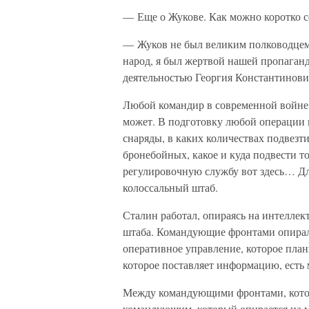
— Еще о Жукове. Как можно коротко 
— Жуков не был великим полководцем, 
народ, я был жертвой нашей пропаганд
деятельностью Георгия Константинови
Любой командир в современной войне (
может. В подготовку любой операции 
снаряды, в каких количествах подвезти
бронебойных, какое и куда подвести то
регулировочную службу вот здесь… Д
колоссальный штаб.
Сталин работал, опираясь на интелл
штаба. Командующие фронтами опирал
оперативное управление, которое план
которое поставляет информацию, есть
Между командующими фронтами, кото
командующим, который опирается на м