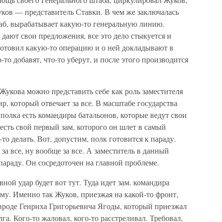
уков — представитель Ставки. В чем же заключалась
таб, вырабатывает какую-то генеральную линию.
дают свои предложения, все это дело стыкуется и
готовил какую-то операцию и о ней докладывают в
-то добавят, что-то уберут, и после этого производится
Жукова можно представить себе как роль заместителя
р, который отвечает за все. В масштабе государства
полка есть командиры батальонов, которые ведут свои
есть свой первый зам, которого он шлет в самый
о делать. Вот, допустим, полк готовится к параду.
, за все, ну вообще за все. А заместитель в данный
параду. Он сосредоточен на главной проблеме.
ной удар будет вот тут. Туда идет зам. командира
ему. Именно так Жуков, приезжая на какой-то фронт,
 вроде Генриха Григорьевича Ягоды, который приезжал
а. Кого-то жаловал, кого-то расстреливал. Требовал,