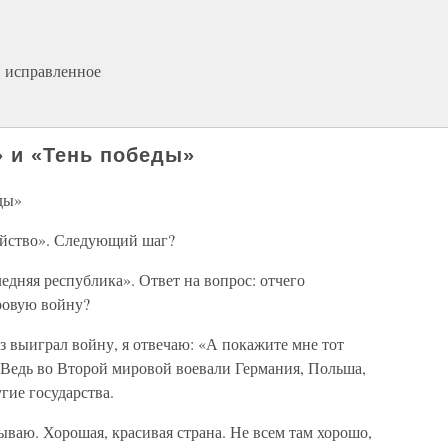
и исправленное
 и «Тень победы»
ды»
ийство». Следующий шаг?
няя республика». Ответ на вопрос: отчего
ровую войну?
з выиграл войну, я отвечаю: «А покажите мне тот
Ведь во Второй мировой воевали Германия, Польша,
ие государства.
ываю. Хорошая, красивая страна. Не всем там хорошо,