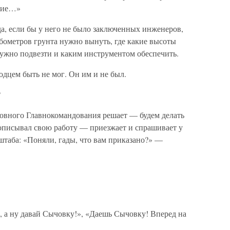
акие…»
а, если бы у него не было заключенных инженеров,
бометров грунта нужно вынуть, где какие высоты
нужно подвезти и каким инструментом обеспечить.
одцем быть не мог. Он им и не был.
?
овного Главнокомандования решает — будем делать
 описывал свою работу — приезжает и спрашивает у
таба: «Поняли, гады, что вам приказано?» —
ы, а ну давай Сычовку!», «Даешь Сычовку! Вперед на