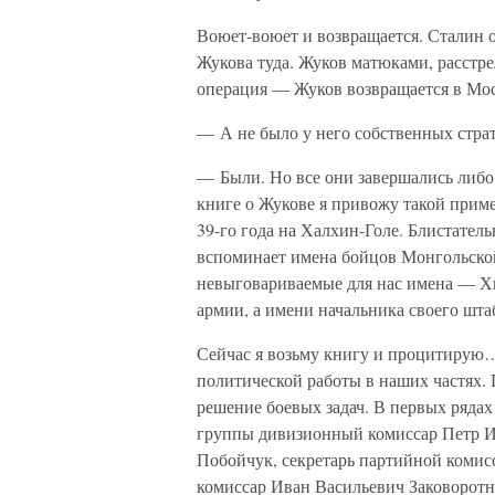
Воюет-воюет и возвращается. Сталин 
Жукова туда. Жуков матюками, расстре
операция — Жуков возвращается в Мос
— А не было у него собственных стра
— Были. Но все они завершались либо
книге о Жукове я привожу такой прим
39-го года на Халхин-Голе. Блистател
вспоминает имена бойцов Монгольско
невыговариваемые для нас имена — Х
армии, а имени начальника своего штаб
Сейчас я возьму книгу и процитирую…
политической работы в наших частях.
решение боевых задач. В первых рядах
группы дивизионный комиссар Петр И
Побойчук, секретарь партийной комис
комиссар Иван Васильевич Заковоро