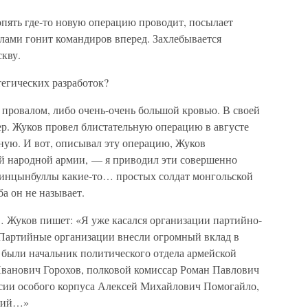
опять где-то новую операцию проводит, посылает
лами гонит командиров вперед. Захлебывается
кву.
тегических разработок?
 провалом, либо очень-очень большой кровью. В своей
ер. Жуков провел блистательную операцию в августе
ьную. И вот, описывал эту операцию, Жуков
й народной армии, — я приводил эти совершенно
инцынбуллы какие-то… простых солдат монгольской
а он не называет.
 Жуков пишет: «Я уже касался организации партийно-
 Партийные организации внесли огромный вклад в
 были начальник политического отдела армейской
ванович Горохов, полковой комиссар Роман Павлович
сии особого корпуса Алексей Михайлович Помогайло,
тний…»