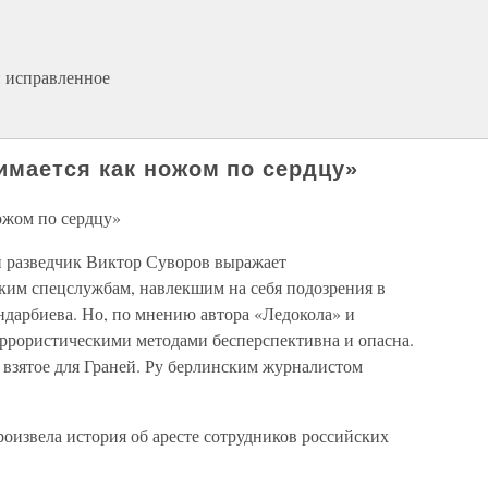
и исправленное
мается как ножом по сердцу»
ожом по сердцу»
 разведчик Виктор Суворов выражает
ким спецслужбам, навлекшим на себя подозрения в
ндарбиева. Но, по мнению автора «Ледокола» и
еррористическими методами бесперспективна и опасна.
 взятое для Граней. Ру берлинским журналистом
роизвела история об аресте сотрудников российских