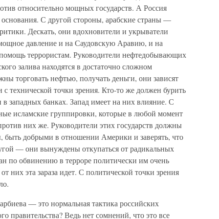
ротив относительно мощных государств. А Россия
 основания. С другой стороны, арабские страны —
итики. Дескать, они вдохновители и укрыватели
 мощное давление и на Саудовскую Аравию, и на
и помощь террористам. Руководители нефтедобывающих
ского залива находятся в достаточно сложном
ны торговать нефтью, получать деньги, они зависят
и с технической точки зрения. Кто-то же должен бурить
в западных банках. Запад имеет на них влияние. С
ные исламские группировки, которые в любой момент
против них же. Руководители этих государств должны
ы, быть добрыми в отношении Америки и заверять, что
ругой — они вынуждены откупаться от радикальных
ан по обвинению в терроре политически им очень
 от них эта зараза идет. С политической точки зрения
ло.
арбиева — это нормальная тактика российских
го правительства? Ведь нет сомнений, что это все