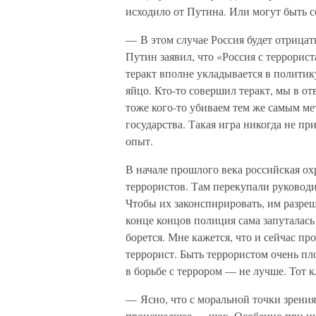
исходило от Путина. Или могут быть 
— В этом случае Россия будет отрицать
Путин заявил, что «Россия с террорист
теракт вполне укладывается в политику
яйцо. Кто-то совершил теракт, мы в отв
тоже кого-то убиваем тем же самым м
государства. Такая игра никогда не пр
опыт.
В начале прошлого века российская ох
террористов. Там перекупали руководи
Чтобы их законспирировать, им разреш
конце концов полиция сама запуталась в
борется. Мне кажется, что и сейчас пр
террорист. Быть террористом очень пл
в борьбе с террором — не лучше. Тот 
— Ясно, что с моральной точки зрения
происшедшее — шок. Особенно при ны