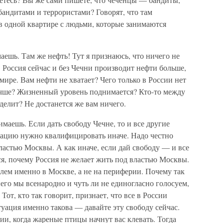
бандитами и террористами? Говорят, что там
в одной квартире с людьми, которые занимаются
аешь. Там же нефть! Тут я признаюсь, что ничего не
 Россия сейчас и без Чечни производит нефти больше,
мире. Вам нефти не хватает? Чего только в России нет
лучше? Жизненный уровень поднимается? Кто-то между
делит? Не достанется же вам ничего.
имаешь. Если дать свободу Чечне, то и все другие
туацию нужно квалифицировать иначе. Надо честно
властью Москвы. А как иначе, если дай свободу — и все
ся, почему Россия не желает жить под властью Москвы.
лем именно в Москве, а не на периферии. Почему так
 него мы всенародно и чуть ли не единогласно голосуем,
 Тот, кто так говорит, признает, что все в России
туация именно такова — давайте эту свободу сейчас.
и, когда жареные птицы начнут вас клевать. Тогда