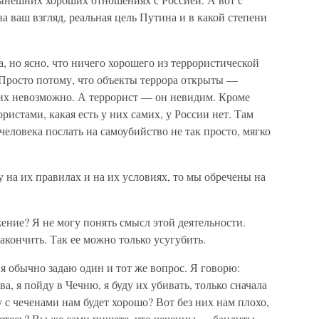
а ваш взгляд, реальная цель Путина и в какой степени
, но ясно, что ничего хорошего из террористической
 Просто потому, что объекты террора открыты —
их невозможно. А террорист — он невидим. Кроме
ористами, какая есть у них самих, у России нет. Там
человека послать на самоубийство не так просто, мягко
у на их правилах и на их условиях, то мы обречены на
ение? Я не могу понять смысл этой деятельности.
акончить. Так ее можно только усугубить.
 я обычно задаю один и тот же вопрос. Я говорю:
а, я пойду в Чечню, я буду их убивать, только сначала
 с чеченами нам будет хорошо? Вот без них нам плохо,
аетесь? Вы же сами пишете, что чеченцы — бандиты,