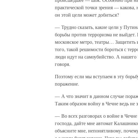
практической точки зрения — какова, н
он этой цели может добиться?
— Трудно сказать, какие цели у Путина
борьбы против терроризма не выйдет.
московское метро, театры… Защитить 
того, такой решимости бороться с терр
люди идут на самоубийство. А нашего 
говоря.
Поэтому если мы вступаем в эту борьб
поражение.
— А что значит в данном случае пораж
Таким образом войну в Чечне ведь не з
— Во всех разговорах о войне в Чечне
господа, дайте мне автомат Калашников
объясните мне, непонятливому, почему
а с ними будет хорошо. Чего вы добив