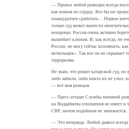
— Провал любой разведки всегда восп
как ножом по сердцу. Кто бы ни провал
поаккуратнее сработать… Первое впеч
только суд может вынести окончательн
нехорошо. Россия очень активно борет
вышибает клином. И, как всегда, не о
России, не могу сейчас вспомнить, как
мочильщик». Так вот он не скрывает т
терроризма.
Не знаю, что решит катарский суд, но 
либо забыли, либо никто их не учил, 
— вот моя реакция.
— Пресс-атташе Службы внешней разв
на Яндарбиева отношения не имеет и ч
СВР, ничем подобным не занижается.
— Это неправда. Любой дьявол всегда 
том и сила дьявола. Не могут же они 