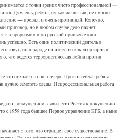
ринимается с точки зрения чисто профессиональной —
ился. Думаешь, ребята, ну как же вы так, не смогли
атление — провал, и очень противный. Конечно,
ый приговор, но в любом случае дело пахнет
ся с терроризмом и по русской привычке клин
чень успешно. Есть один политический деятель в
 его зовут, но в народе он известен как «сортирный
ого, что ведется террористическая война против
все это похоже на наш почерк. Просто сейчас ребята
как нужно заметать следы. Непрофессиональная работа
едки с возмущением заявил, что Россия к покушению
то с 1959 года бывшее Первое управление КГБ, а ныне
начинает с того, что отрицает свое существование. В
заявить: «Да, мы действительно повинуемся нашему