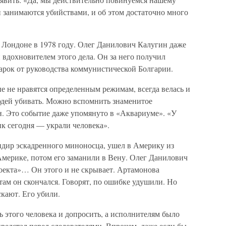
 занимаются убийствами, и об этом достаточно много
 Лондоне в 1978 году. Олег Данилович Калугин даже
 вдохновителем этого дела. Он за него получил
арок от руководства коммунистической Болгарии.
е не нравятся определенным режимам, всегда велась и
людей убивать. Можно вспомнить знаменитое
. Это событие даже упомянуто в «Аквариуме». «У
к сегодня — украли человека».
дир эскадренного миноносца, ушел в Америку из
Америке, потом его заманили в Вену. Олег Данилович
оекта»… Он этого и не скрывает. Артамонова
там он скончался. Говорят, по ошибке удушили. Но
кают. Его убили.
 этого человека и допросить, а исполнителям было
предстал перед следователями. Впрочем, даже если бы