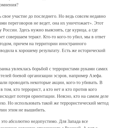
сомнения?
 свое участие до последнего. Но ведь совсем недавно
ами переговоров не ведет, она их уничтожает». Этот
 России. Здесь нужно выяснять, где курица, а где
ет совершаем теракт. Кто-то кого-то убил, мы в ответ
етодом, причем на территории иностранного
иводила к хорошему результату. Есть же исторический
ранка увлеклась борьбой с террористами руками самих
телей боевой организации эсэров, например Азефа.
али проводить некоторые акции, кого-то убивать. В
 том, кто террорист, а кто нет и кто против кого
оисходит потеря ориентации. Неясно, кто на самом деле
охо. Но использовать такой же террористический метод
клин этим не вышибить.
 это абсолютно недопустимо. Для Запада все
нешних хороших отношениях с Россией. А вот с