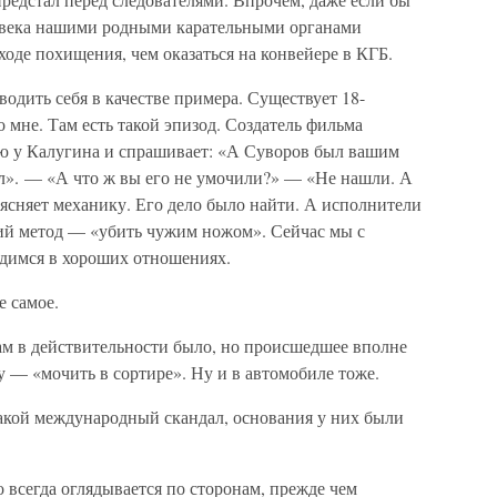
овека нашими родными карательными органами
ходе похищения, чем оказаться на конвейере в КГБ.
дить себя в качестве примера. Существует 18-
мне. Там есть такой эпизод. Создатель фильма
ю у Калугина и спрашивает: «А Суворов был вашим
л». — «А что ж вы его не умочили?» — «Не нашли. А
ъясняет механику. Его дело было найти. А исполнители
ий метод — «убить чужим ножом». Сейчас мы с
димся в хороших отношениях.
 самое.
ам в действительности было, но происшедшее вполне
 — «мочить в сортире». Ну и в автомобиле тоже.
такой международный скандал, основания у них были
 всегда оглядывается по сторонам, прежде чем