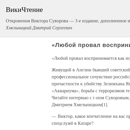
ВикиЧтение
Откровения Виктора Суворова — 3-е издание, дополненное 
Хмельницкий Дмитрий Сергеевич
«Любой провал восприни
«Любой провал воспринимается как н
Живущий в Англии бывший советский
профессиональное сочувствие российс
причастности к убийству Зелимхана Я
«Аквариума», борьба с терроризмом т
Читайте интервью с г-ном Суворовым,
Дмитрием Хмельницким[1].
— Виктор, какое впечатление на вас п
спецслужб в Катаре?