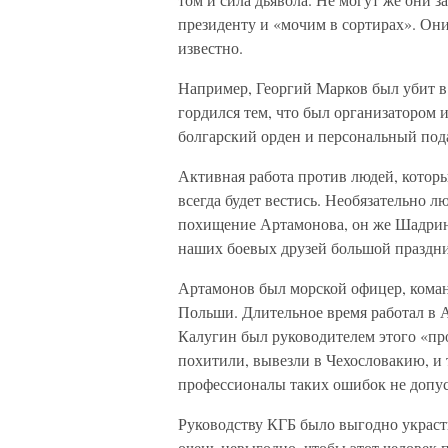
президенту и «мочим в сортирах». Они
известно.
Например, Георгий Марков был убит в
гордился тем, что был организатором и
болгарский орден и персональный под
Активная работа против людей, которы
всегда будет вестись. Необязательно 
похищение Артамонова, он же Шадрин
наших боевых друзей большой праздни
Артамонов был морской офицер, коман
Польши. Длительное время работал в 
Калугин был руководителем этого «пр
похитили, вывезли в Чехословакию, и 
профессионалы таких ошибок не допус
Руководству КГБ было выгодно украсть
очень невыгодно, чтобы этот человек 