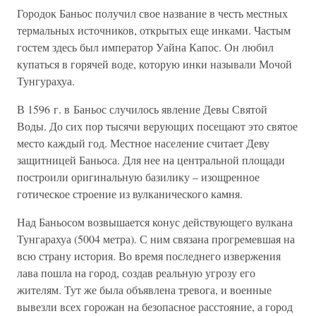
Городок Баньос получил свое название в честь местных
термальных источников, открытых еще инками. Частым
гостем здесь был император Уайна Капос. Он любил
купаться в горячей воде, которую инки называли Мочой
Тунгурахуа.
В 1596 г. в Баньос случилось явление Девы Святой
Воды. До сих пор тысячи верующих посещают это святое
место каждый год. Местное население считает Деву
защитницей Баньоса. Для нее на центральной площади
построили оригинальную базилику – изощренное
готическое строение из вулканического камня.
Над Баньосом возвышается конус действующего вулкана
Тунгарахуа (5004 метра). С ним связана прогремевшая на
всю страну история. Во время последнего извержения
лава пошла на город, создав реальную угрозу его
жителям. Тут же была объявлена тревога, и военные
вывезли всех горожан на безопасное расстояние, а город