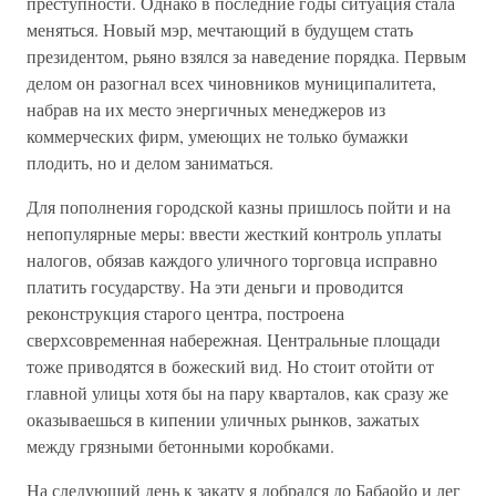
преступности. Однако в последние годы ситуация стала
меняться. Новый мэр, мечтающий в будущем стать
президентом, рьяно взялся за наведение порядка. Первым
делом он разогнал всех чиновников муниципалитета,
набрав на их место энергичных менеджеров из
коммерческих фирм, умеющих не только бумажки
плодить, но и делом заниматься.
Для пополнения городской казны пришлось пойти и на
непопулярные меры: ввести жесткий контроль уплаты
налогов, обязав каждого уличного торговца исправно
платить государству. На эти деньги и проводится
реконструкция старого центра, построена
сверхсовременная набережная. Центральные площади
тоже приводятся в божеский вид. Но стоит отойти от
главной улицы хотя бы на пару кварталов, как сразу же
оказываешься в кипении уличных рынков, зажатых
между грязными бетонными коробками.
На следующий день к закату я добрался до Бабаойо и лег