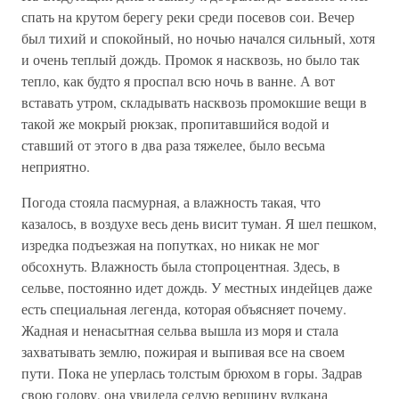
спать на крутом берегу реки среди посевов сои. Вечер
был тихий и спокойный, но ночью начался сильный, хотя
и очень теплый дождь. Промок я насквозь, но было так
тепло, как будто я проспал всю ночь в ванне. А вот
вставать утром, складывать насквозь промокшие вещи в
такой же мокрый рюкзак, пропитавшийся водой и
ставший от этого в два раза тяжелее, было весьма
неприятно.
Погода стояла пасмурная, а влажность такая, что
казалось, в воздухе весь день висит туман. Я шел пешком,
изредка подъезжая на попутках, но никак не мог
обсохнуть. Влажность была стопроцентная. Здесь, в
сельве, постоянно идет дождь. У местных индейцев даже
есть специальная легенда, которая объясняет почему.
Жадная и ненасытная сельва вышла из моря и стала
захватывать землю, пожирая и выпивая все на своем
пути. Пока не уперлась толстым брюхом в горы. Задрав
свою голову, она увидела седую вершину вулкана