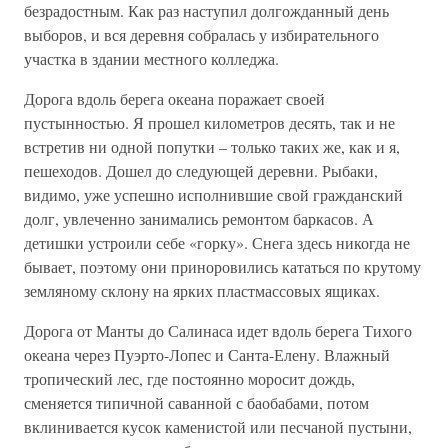
безрадостным. Как раз наступил долгожданный день
выборов, и вся деревня собралась у избирательного
участка в здании местного колледжа.
Дорога вдоль берега океана поражает своей
пустынностью. Я прошел километров десять, так и не
встретив ни одной попутки – только таких же, как и я,
пешеходов. Дошел до следующей деревни. Рыбаки,
видимо, уже успешно исполнившие свой гражданский
долг, увлеченно занимались ремонтом баркасов. А
детишки устроили себе «горку». Снега здесь никогда не
бывает, поэтому они приноровились кататься по крутому
земляному склону на ярких пластмассовых ящиках.
Дорога от Манты до Салинаса идет вдоль берега Тихого
океана через Пуэрто-Лопес и Санта-Елену. Влажный
тропический лес, где постоянно моросит дождь,
сменяется типичной саванной с баобабами, потом
вклинивается кусок каменистой или песчаной пустыни,