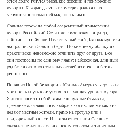
затем долго тянутся рыбацкие деревни и приморские
курорты. Каждые десять километров радикально
меняются не только пейзаж, но и климат.
Салинас похож на любой современный приморский
курорт. Российский Сочи или грузинская Пицунда,
тайские Паттайя или Пхукет, малайский Джорджтаун или
австралийский Золотой берег. По внешнему облику их
практически невозможно отличить друг от друга. Все
они построены по единому плану: набережная, длинный
ряд безликих многоэтажных отелей из стекла и бетона,
рестораны…
Попав из Новой Зеландии в Южную Америку, я долго не
мог привыкнуть к отсутствию на улицах урн для мусора.
Я долго носил с собой всякие ненужные бумажки,
прежде чем, отчаявшись, выбрасывал их, так же как это
делают местные жители, прямо на тротуар или в
придорожный кювет. И в этом отношении Салинас
оказался не латиноамериканским городом, а типичным