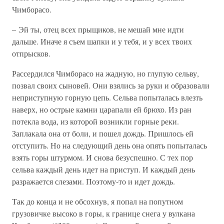
Чимборасо.
– Эй ты, отец всех прыщиков, не мешай мне идти
дальше. Иначе я съем шапки и у тебя, и у всех твоих
отпрысков.
Рассердился Чимборасо на жадную, но глупую сельву,
позвал своих сыновей. Они взялись за руки и образовали
неприступную горную цепь. Сельва попыталась влезть
наверх, но острые камни царапали ей брюхо. Из ран
потекла вода, из которой возникли горные реки.
Заплакала она от боли, и пошел дождь. Пришлось ей
отступить. Но на следующий день она опять попыталась
взять горы штурмом. И снова безуспешно. С тех пор
сельва каждый день идет на приступ. И каждый день
разражается слезами. Поэтому-то и идет дождь.
Так до конца и не обсохнув, я попал на попутном
грузовичке высоко в горы, к границе снега у вулкана