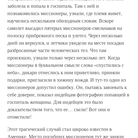
заболела и попала в госпиталь. Там с ней и
познакомились миссионеры, узнали, где племя живет,
научились нескольким обиходным словам. Вскоре
самолет высадил пятерых миссионеров-смельчаков на
полоску прибрежного песка и улетел. Через несколько
дней он вернулся, и летчики увидели на месте посадки
разбросанные части человеческих тел. Что там
произошло, узнали только через несколько лет. Когда
миссионеры в буквальном смысле слова «спустились с
неба», дикари отнеслись к ним приветливо, приняли
подарки, пригласили в хижину вождя. И тут-то один из
миссионеров допустил ошибку. Он, пытаясь завоевать к
себе доверие, показал индейцам фотографию попавшей в
госпиталь женщины. Для индейцев это было
доказательством того, что ее… съели! Вот они и
отомстили!
Этот трагический случай стал широко известен в
Америке. Место погибших миссионеров тут же заняли