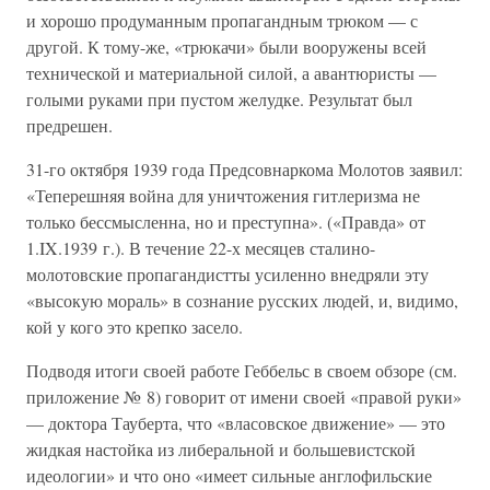
и хорошо продуманным пропагандным трюком — с
другой. К тому-же, «трюкачи» были вооружены всей
технической и материальной силой, а авантюристы —
голыми руками при пустом желудке. Результат был
предрешен.
31-го октября 1939 года Предсовнаркома Молотов заявил:
«Теперешняя война для уничтожения гитлеризма не
только бессмысленна, но и преступна». («Правда» от
1.IX.1939 г.). В течение 22-х месяцев сталино-
молотовские пропагандистты усиленно внедряли эту
«высокую мораль» в сознание русских людей, и, видимо,
кой у кого это крепко засело.
Подводя итоги своей работе Геббельс в своем обзоре (см.
приложение № 8) говорит от имени своей «правой руки»
— доктора Тауберта, что «власовское движение» — это
жидкая настойка из либеральной и большевистской
идеологии» и что оно «имеет сильные англофильские