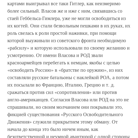
картами выигрывал все таки Гитлер, как неизмеримо
более сильный. Власов же и иже с ним, связавшись со
стаей Геббельса-Гимлера, уже не могли освободиться из
их когтей. Они стали безвольным пешками в их руках, их
роль свелась к роли простой наживки, при помощи
которой выуживали из советского фронта необходимую
«рабсилу» и которую использовали по своему желанию и
усмотрению. От имени Власова и РОД звали
красноармейцев перебегать к немцам, якобы с целью
«освободить Россию» в «братстве по оружию», из них
составляли русские батальоны с наклейкой РОА, а потом
их посылали во Францию, Италию, Грецию и т. д.
сражаться против сил «сопротивления» или против
англо-американцев. Согласия Власова или РОД на это не
спрашивали, но своим молчанием они покрывали это,
фикцией существования «Русского Освободительного
Движения» служили прикрытием этому обману. От
начала до конца это было ничем иным, как
безответственной и неумной авантюрой с одной стороны