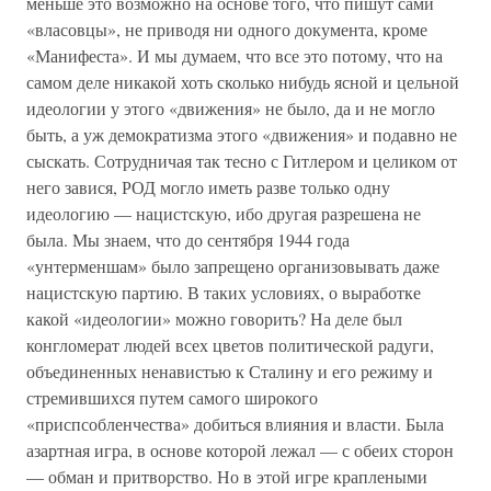
меньше это возможно на основе того, что пишут сами
«власовцы», не приводя ни одного документа, кроме
«Манифеста». И мы думаем, что все это потому, что на
самом деле никакой хоть сколько нибудь ясной и цельной
идеологии у этого «движения» не было, да и не могло
быть, а уж демократизма этого «движения» и подавно не
сыскать. Сотрудничая так тесно с Гитлером и целиком от
него завися, РОД могло иметь разве только одну
идеологию — нацистскую, ибо другая разрешена не
была. Мы знаем, что до сентября 1944 года
«унтерменшам» было запрещено организовывать даже
нацистскую партию. В таких условиях, о выработке
какой «идеологии» можно говорить? На деле был
конгломерат людей всех цветов политической радуги,
объединенных ненавистью к Сталину и его режиму и
стремившихся путем самого широкого
«приспсобленчества» добиться влияния и власти. Была
азартная игра, в основе которой лежал — с обеих сторон
— обман и притворство. Но в этой игре краплеными