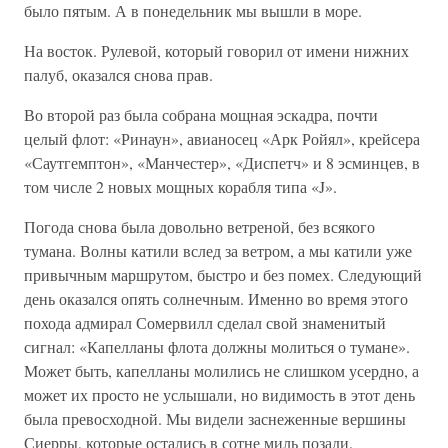
было пятым. А в понедельник мы вышли в море.
На восток. Рулевой, который говорил от имени нижних
палуб, оказался снова прав.
Во второй раз была собрана мощная эскадра, почти
целый флот: «Ринаун», авианосец «Арк Ройял», крейсера
«Саутгемптон», «Манчестер», «Диспетч» и 8 эсминцев, в
том числе 2 новых мощных корабля типа «J».
Погода снова была довольно ветреной, без всякого
тумана. Волны катили вслед за ветром, а мы катили уже
привычным маршрутом, быстро и без помех. Следующий
день оказался опять солнечным. Именно во время этого
похода адмирал Сомервилл сделал свой знаменитый
сигнал: «Капелланы флота должны молиться о тумане».
Может быть, капелланы молились не слишком усердно, а
может их просто не услышали, но видимость в этот день
была превосходной. Мы видели заснеженные вершины
Сиерры, которые остались в сотне миль позади.