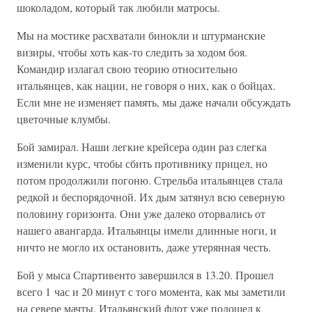
шоколадом, который так любили матросы.
Мы на мостике расхватали бинокли и штурманские
визиры, чтобы хоть как-то следить за ходом боя.
Командир излагал свою теорию относительно
итальянцев, как нации, не говоря о них, как о бойцах.
Если мне не изменяет память, мы даже начали обсуждать
цветочные клумбы.
Бой замирал. Наши легкие крейсера один раз слегка
изменили курс, чтобы сбить противнику прицел, но
потом продолжили погоню. Стрельба итальянцев стала
редкой и беспорядочной. Их дым затянул всю северную
половину горизонта. Они уже далеко оторвались от
нашего авангарда. Итальянцы имели длинные ноги, и
ничто не могло их остановить, даже утерянная честь.
Бой у мыса Спартивенто завершился в 13.20. Прошел
всего 1 час и 20 минут с того момента, как мы заметили
на севере мачты. Итальянский флот уже подошел к