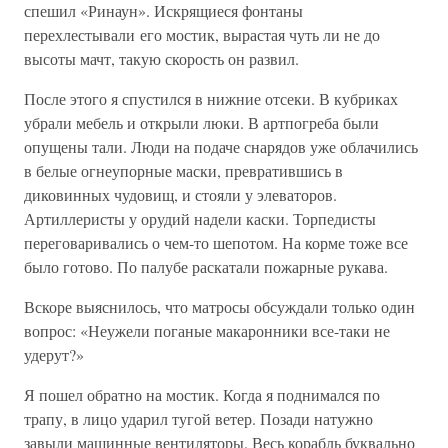
спешил «Ринаун». Искрящиеся фонтаны
перехлестывали его мостик, вырастая чуть ли не до
высоты мачт, такую скорость он развил.
После этого я спустился в нижние отсеки. В кубриках
убрали мебель и открыли люки. В артпогреба были
опущены тали. Люди на подаче снарядов уже облачились
в белые огнеупорные маски, превратившись в
диковинных чудовищ, и стояли у элеваторов.
Артиллеристы у орудий надели каски. Торпедисты
переговаривались о чем-то шепотом. На корме тоже все
было готово. По палубе раскатали пожарные рукава.
Вскоре выяснилось, что матросы обсуждали только один
вопрос: «Неужели поганые макаронники все-таки не
удерут?»
Я пошел обратно на мостик. Когда я поднимался по
трапу, в лицо ударил тугой ветер. Позади натужно
завыли машинные вентиляторы. Весь корабль буквально