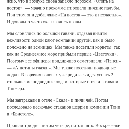
ясно, что в воздухе снова запахло порохом. «Опять на
восток», — мрачно прокомментировали нижние палубы.
При этом они добавляли: «На восток — это к несчастью».
И довольно часто оказывались правы.
Мы слонялись по большой гавани, отдавая визиты
вежливости одной кают-компании другой, как и было
положено на эсминцах. Мы также посетили корветы, так
как на Средиземное море прибыли первые «Цветочки».
Поэтому все офицеры придирчиво осматривали «Пэнси»
— «Анютины глазки». Мы также посетили подводные
лодки. В горячих головах уже родилась идея угнать 2
итальянские подводные лодки, которые стояли в гавани
Танжера.
Мы завтракали в отеле «Скала» и пили чай. Потом
последовало несколько стаканов шерри в компании Тони
в «Бристоле».
Прошли три дня, потом четыре, потом пять. Воскресенье