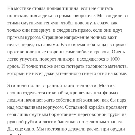
На мостике стояла полная тишина, если не считать
попискивания асдика в громкоговорителе. Мы следили за
этими смутными тенями, чтобы повернуть сразу, как
только они повернут, и следовать прямо, если они идут
прямым курсом. Страшное напряжение ночных вахт
нельзя передать словами. В это время тебя тащат в прямо
противоположные стороны самолюбие и тревога. Очень
легко упустить поворот линкора, находящегося в 1000
ярдов. И точно так же легко потерять головного мателота,
который не несет даже затененного синего огня на корме.
Эти ночи полны странной таинственности. Мостик
словно отделяется от корабля, крошечная платформа с
людьми начинает жить собственной жизнью, как бы паря
над молчаливым корпусом. Остальной корабль проявляет
себя лишь смутным бормотанием переговорной трубы из
рулевой рубки и лязгом башмаков по железным трапам.
Да, еще одно. Мы постоянно держали расчет при орудии