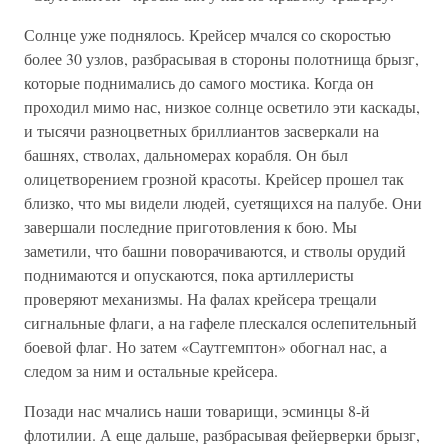
Солнце уже поднялось. Крейсер мчался со скоростью
более 30 узлов, разбрасывая в стороны полотнища брызг,
которые поднимались до самого мостика. Когда он
проходил мимо нас, низкое солнце осветило эти каскады,
и тысячи разноцветных бриллиантов засверкали на
башнях, стволах, дальномерах корабля. Он был
олицетворением грозной красоты. Крейсер прошел так
близко, что мы видели людей, суетящихся на палубе. Они
завершали последние приготовления к бою. Мы
заметили, что башни поворачиваются, и стволы орудий
поднимаются и опускаются, пока артиллеристы
проверяют механизмы. На фалах крейсера трещали
сигнальные флаги, а на гафеле плескался ослепительный
боевой флаг. Но затем «Саутгемптон» обогнал нас, а
следом за ним и остальные крейсера.
Позади нас мчались наши товарищи, эсминцы 8-й
флотилии. А еще дальше, разбрасывая фейерверки брызг,