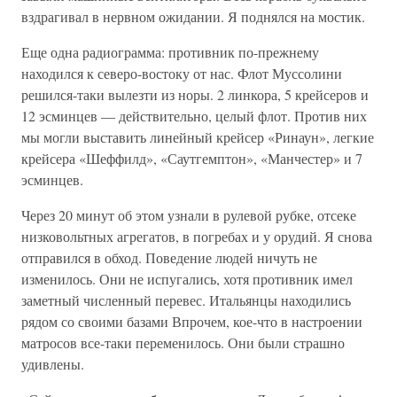
вздрагивал в нервном ожидании. Я поднялся на мостик.
Еще одна радиограмма: противник по-прежнему
находился к северо-востоку от нас. Флот Муссолини
решился-таки вылезти из норы. 2 линкора, 5 крейсеров и
12 эсминцев — действительно, целый флот. Против них
мы могли выставить линейный крейсер «Ринаун», легкие
крейсера «Шеффилд», «Саутгемптон», «Манчестер» и 7
эсминцев.
Через 20 минут об этом узнали в рулевой рубке, отсеке
низковольтных агрегатов, в погребах и у орудий. Я снова
отправился в обход. Поведение людей ничуть не
изменилось. Они не испугались, хотя противник имел
заметный численный перевес. Итальянцы находились
рядом со своими базами Впрочем, кое-что в настроении
матросов все-таки переменилось. Они были страшно
удивлены.