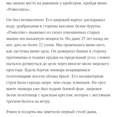
мы заняли место на раковине у крейсеров, пройдя мимо
«Рэмиллиса».
Он был великолепен. Его широкий корпус распарывал
воду, разбрасывая в стороны высокие белые буруны.
«Рэмиллис» выжимал из своих изношенных старых
машин неслыханную мощность. Но даже 25 лет назад он
мог дать не более 22 узлов. Мы промчались мимо него,
как ласточка мимо орла. Он развернул башни в сторону
противника и поднял орудия на предельный угол, словно
пытался дотянуться до цели через многие мили морского
простора. Вдоль бортов линкора искрящимися
полотнищами висели облака брызг. Его кильватерная
струя была гораздо шире, чем следы эсминцев. На грот-
мачте линкора уже был поднят боевой флаг, широкое
белое полотнище с красным крестом, которое с жестяным
треском билось на ветру.
Ровно в полдень мы заметили первый столб дыма,