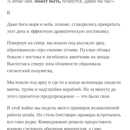
может быть,
«Сейчас они,
останутся. Давно бы так!»
II
Даже боги моря и неба, похоже, сговорились превратить
этот день в эффектную драматическую постановку.
Повернув на север, мы вошли под высокую арку,
образованную серо-синими тучами. Пухлые облака
бежали с востока и загибались завитками на западе.
Выгнутая к северу зона облачности образовала
гигантский полумесяц.
Мы вошли под арку и где-то в конце колоннады увидели
мачты, трубы и надстройки кораблей. Но за минуту до
этого прилетело предупреждение — это были свои.
В этой войне мы видели много примеров великолепной
работы штаба. Но столь блестящие примеры встречались
все-таки редко. Командование решило предоставить
конвою следовать обычным маршрутом, а само