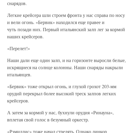
снарядов.
Легкие крейсера шли строем фронта у нас справа по носу
и вели огонь. «Бервик» находился еще правее и
чуть позади них. Первый итальянский залп лег за кормой
наших крейсеров.
«Перелет!»
Наши дали еще один залп, и на горизонте выросли белые,
искрящиеся на солнце колонны. Наши снаряды накрыли
итальянцев.
«Бервик» тоже открыл огонь, и глухой грохот 203-мм
орудий перекрыл более высокий треск залпов легких
крейсеров.
А затем за кормой у нас, бухнули орудия «Ринауна»,
вплетая свой голос в безумный оркестр.
«Рэмиллис» тоже начал стрелять. Однако линкор