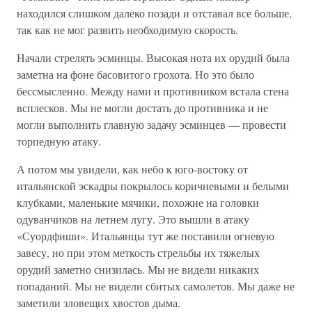
находился слишком далеко позади и отставал все больше,
так как не мог развить необходимую скорость.
Начали стрелять эсминцы. Высокая нота их орудий была
заметна на фоне басовитого грохота. Но это было
бессмысленно. Между нами и противником встала стена
всплесков. Мы не могли достать до противника и не
могли выполнить главную задачу эсминцев — провести
торпедную атаку.
А потом мы увидели, как небо к юго-востоку от
итальянской эскадры покрылось коричневыми и белыми
клубками, маленькие мячики, похожие на головки
одуванчиков на летнем лугу. Это вышли в атаку
«Суордфиши». Итальянцы тут же поставили огневую
завесу, но при этом меткость стрельбы их тяжелых
орудий заметно снизилась. Мы не видели никаких
попаданий. Мы не видели сбитых самолетов. Мы даже не
заметили зловещих хвостов дыма.