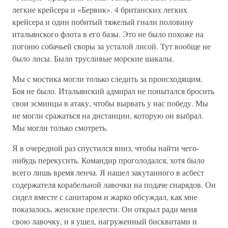
легкие крейсера и «Бервик». 4 британских легких
крейсера и один побитый тяжелый гнали половину
итальянского флота в его базы. Это не было похоже на
погоню собачьей своры за усталой лисой. Тут вообще не
было лисы. Были трусливые морские шакалы.
Мы с мостика могли только следить за происходящим.
Боя не было. Итальянский адмирал не попытался бросить
свои эсминцы в атаку, чтобы вырвать у нас победу. Мы
не могли сражаться на дистанции, которую он выбрал.
Мы могли только смотреть.
Я в очередной раз спустился вниз, чтобы найти чего-
нибудь перекусить. Командир проголодался, хотя было
всего лишь время ленча. Я нашел закутанного в асбест
содержателя корабельной лавочки на подаче снарядов. Он
сидел вместе с санитаром и жарко обсуждал, как мне
показалось, женские прелести. Он открыл ради меня
свою лавочку, и я ушел, нагруженный бисквитами и