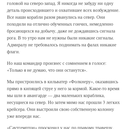
головой на северо-запад. Я никогда не забуду ни одну
деталь происходившего и охватившее всех возбуждение.
Все наши корабли разом рванулись на север. Они
походили на отлично обученных гончих, немедленно
бросающихся на добычу, даже не дождавшись сигнала
рога. В то утро нам не нужны были никакие сигналы.
Адмиралу не требовалось поднимать на фалах никакие
флаги.
Но наш командир произнес с сомнением в голосе:
«Только я не думаю, что они останутся».
Мы пристроились в кильватер «Фолкнеру», оказавшись
прямо в кипящей струе у него за кормой. Какое-то время
мы шли в авангарде — два маленьких кораблика,
несущиеся на север. Но затем мимо нас прошли 3 легких
крейсера. Они выстроили свою собственную колонну
уже впереди нас.
«Саутгемптон» проскочил у нас по правому траверзу.