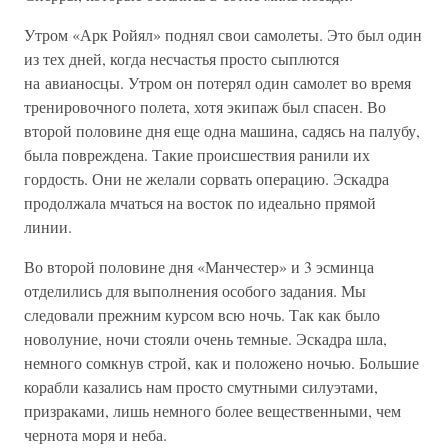
Утром «Арк Ройял» поднял свои самолеты. Это был один
из тех дней, когда несчастья просто сыплются
на авианосцы. Утром он потерял один самолет во время
тренировочного полета, хотя экипаж был спасен. Во
второй половине дня еще одна машина, садясь на палубу,
была повреждена. Такие происшествия ранили их
гордость. Они не желали сорвать операцию. Эскадра
продолжала мчаться на восток по идеально прямой
линии.
Во второй половине дня «Манчестер» и 3 эсминца
отделились для выполнения особого задания. Мы
следовали прежним курсом всю ночь. Так как было
новолуние, ночи стояли очень темные. Эскадра шла,
немного сомкнув строй, как и положено ночью. Большие
корабли казались нам просто смутными силуэтами,
призраками, лишь немного более вещественными, чем
чернота моря и неба.