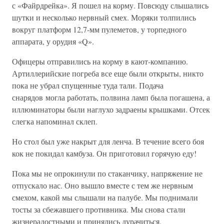
с «Файрдрейка». Я пошел на корму. Повсюду слышались
шутки и несколько нервный смех. Моряки толпились
вокруг платформ 12,7-мм пулеметов, у торпедного
аппарата, у орудия «Q».
Офицеры отправились на корму в кают-компанию.
Артиллерийские погреба все еще были открыты, никто
пока не убрал спущенные туда тали. Подача
снарядов могла работать, полвина ламп была погашена, а
иллюминаторы были наглухо задраены крышками. Отсек
слегка напоминал склеп.
Но стол был уже накрыт для ленча. В течение всего боя
кок не покидал камбуза. Он приготовил горячую еду!
Пока мы не опрокинули по стаканчику, напряжение не
отпускало нас. Оно вышло вместе с тем же нервным
смехом, какой мы слышали на палубе. Мы поднимали
тосты за сбежавшего противника. Мы снова стали
жизнерадостными и принялись дурачиться.