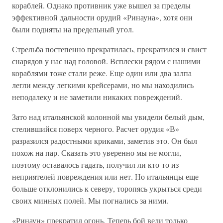
кораблей. Однако противник уже вышел за пределы
эффективной дальности орудий «Ринауна», хотя они
были подняты на предельный угол.
Стрельба постепенно прекратилась, прекратился и свист
снарядов у нас над головой. Всплески рядом с нашими
кораблями тоже стали реже. Еще один или два залпа
легли между легкими крейсерами, но мы находились
неподалеку и не заметили никаких повреждений.
Зато над итальянской колонной мы увидели белый дым,
стелившийся поверх черного. Расчет орудия «В»
разразился радостными криками, заметив это. Он был
похож на пар. Сказать это уверенно мы не могли,
поэтому оставалось гадать, получил ли кто-то из
неприятелей повреждения или нет. Но итальянцы еще
больше отклонились к северу, торопясь укрыться среди
своих минных полей. Мы погнались за ними.
«Ринаун» прекратил огонь. Теперь бой вели только