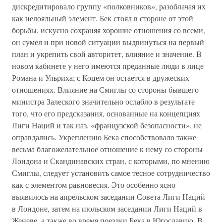
дискредитировало группу «полковников», разоблачая их
как нелояльный элемент. Бек стоял в стороне от этой
борьбы, искусно сохраняя хорошие отношения со всеми,
он сумел и при новой ситуации выдвинуться на первый
план и укрепить свой авторитет, влияние и значение. В
новом кабинете у него имеются преданные люди в лице
Романа и Ульриха; с Коцем он остается в дружеских
отношениях. Влияние на Смиглы со стороны бывшего
министра Залеского значительно ослабло в результате
того, что его предсказания, основанные на концепциях
Лиги Наций и так наз. «французской безопасности», не
оправдались. Укреплению Бека способствовало также
весьма благожелательное отношение к нему со стороны
Лондона и Скандинавских стран, с которыми, по мнению
Смиглы, следует установить самое тесное сотрудничество
как с элементом равновесия. Это особенно ясно
выявилось на апрельском заседании Совета Лиги Наций
в Лондоне, затем на июльском заседании Лиги Наций в
Женеве, а также во время поездки Бека в Югославию. В