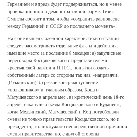
Германией и впредь будет поддерживаться, но в менее
провокационной и демонстративной форме. Тезис
Смиглы состоит в том, чтобы «сохранить равновесие
между Германией и СССР до последнего момента».
На фоне вышеизложенной характеристики ситуации
следует рассматривать отдельные факты и действия,
имевшие место за последние 8 месяцев: а) закулисные
переговоры Косцялковского с представителями
крестьянской партии и П.П.С., попытки создать
собственный лагерь со стороны так наз. «направячи»
(Гражинский), б) резкое контрвыступление
«полковников» и, главным образом, Коца и
Матушевского в апреле мес., в) критический день 18-го
апреля, накануне отъезда Косцялковского в Будапешт,
когда Медзинский, Матушевский и Коц потребовали
смены не только правительства Косцялковского, но и
президента, что послужило непосредственной причиной
смены правительства, но, с другой стороны,