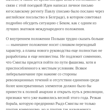
связи с этой поездкой Иден написал личное письмо
югославскому регенту Павлу (письмо было послано через
английское посольство в Белграде), в котором советовал
подробно обсудить ситуацию с Беком, как с одним из
лучших знатоков международного положения.
О внутреннем положении Польши трудно сказать больше
— нынешнее положение носит слишком переходный
характер, а планы нового руководства еще полностью не
разработаны и еще неизвестны. Не подлежит сомнению,
что Смиглы придется пойти по пути фашизма, хотя и
приспособленного к местным условиям. Всякое
либеральничание при нажиме со стороны
революционных течений и отсутствии единения среди
более консервативных элементов должно было бы
привести к полной анархии и открыть путь к революции,
признаки чего уже выявились весной этого года. Резкая
борьба, которую предпринял Рыдз-Смиглы не только
против коммунизма, но и против так называемого