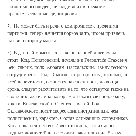
войдет много людей, не входивших в прежние
правительственные группировки.
7). Не может быть и речи о компромиссе с прежними
партиями; теперь начнется борьба за то, чтобы привлечь
на свою сторону массы.
8). В данный момент во главе нынешней диктатуры
стоят: Коц, Понятовский, начальник Главштаба Стахевич,
Бек, Ульрих, полк. Абрагам, Пасхальский. Ввиду тесного
сотрудничества Рыдз-Смиглы с президентом, который, по
всей вероятности, останется на своем посту до конца
срока, следует рассчитывать на то, что останутся также на
своих постах те лица, которым он оказывает поддержку,
как-то: Квятковский и Свентославский. Роль
Складковского носит скорее административный, чем
политический, характер. Состав ближайших сотрудников
Коца пока неизвестен. Известно лишь, что из менее
видных личностей на него оказывают влияние: братья