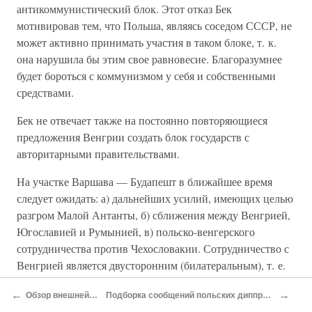
антикоммунистический блок. Этот отказ Бек
мотивировав тем, что Польша, являясь соседом СССР, не
может активно принимать участия в таком блоке, т. к.
она нарушила бы этим свое равновесие. Благоразумнее
будет бороться с коммунизмом у себя и собственными
средствами.
Бек не отвечает также на постоянно повторяющиеся
предложения Венгрии создать блок государств с
авторитарными правительствами.
На участке Варшава — Будапешт в ближайшее время
следует ожидать: а) дальнейших усилий, имеющих целью
разгром Малой Антанты, б) сближения между Венгрией,
Югославией и Румынией, в) польско-венгерского
сотрудничества против Чехословакии. Сотрудничество с
Венгрией является двусторонним (билатеральным), т. е.
оно не зависит от отношений между Римом и Берлином.
←
→
Обзор внешней политики Польши
Подборка сообщений польских диппредставительств в европейских странах
Так же его расценивает и Будапешт.