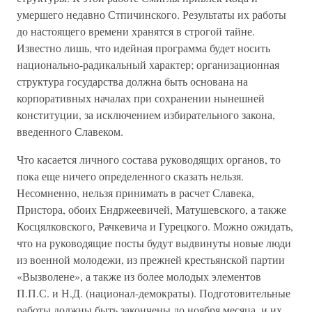
умершего недавно Стпичинского. Результаты их работы
до настоящего времени хранятся в строгой тайне.
Известно лишь, что идейная программа будет носить
национально-радикальный характер; организационная
структура государства должна быть основана на
корпоративных началах при сохранении нынешней
конституции, за исключением избирательного закона,
введенного Славеком.
Что касается личного состава руководящих органов, то
пока еще ничего определенного сказать нельзя.
Несомненно, нельзя принимать в расчет Славека,
Пристора, обоих Ендржеевичей, Матушевского, а также
Косцялковского, Рачкевича и Гурецкого. Можно ожидать,
что на руководящие посты будут выдвинуты новые люди
из военной молодежи, из прежней крестьянской партии
«Вызволене», а также из более молодых элементов
П.П.С. и Н.Д. (национал-демократы). Подготовительные
работы должны быть закончены до ноября месяца, и их