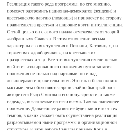
Реализация такого рода программы, по его мнению,
поможет разгромить национал-демократов (зендеки) и
крестьянскую партию (людовцы) и привлечет на сторону
правительства крестьян и широкие круги интеллигенции.
С этой целью он с самого начала отмежевался от теорий
«избранных» Славека. В этом отношении весьма
характерны его выступления в Познани, Катовицах, на
торжествах «довборчиков», на крестьянских
празднествах и т. д. Все эти выступления имели целью
выйти из изолированного положения путем занятия
положения не только над партиями, но и над
легионерами и правительством. Это так и было понято
массами, чем объясняются чрезвычайно быстрый рост
авторитета Рыдз-Смиглы и его популярности, а также
надежды, возлагаемые на него всеми. Таково нынешнее
положение. Дальнейшее развитие будет зависеть от тех
темпов, в каких сможет быть осуществлена реализация
разрабатываемой ныне программы и организационной
структуры. К этой работе Смиглы привлек Коца и