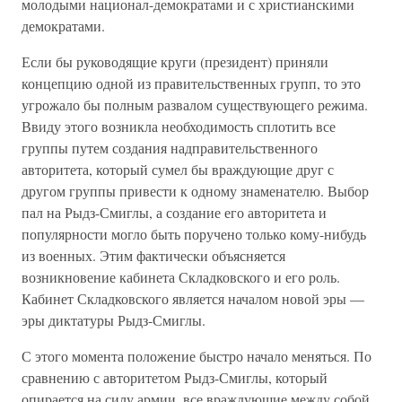
молодыми национал-демократами и с христианскими
демократами.
Если бы руководящие круги (президент) приняли
концепцию одной из правительственных групп, то это
угрожало бы полным развалом существующего режима.
Ввиду этого возникла необходимость сплотить все
группы путем создания надправительственного
авторитета, который сумел бы враждующие друг с
другом группы привести к одному знаменателю. Выбор
пал на Рыдз-Смиглы, а создание его авторитета и
популярности могло быть поручено только кому-нибудь
из военных. Этим фактически объясняется
возникновение кабинета Складковского и его роль.
Кабинет Складковского является началом новой эры —
эры диктатуры Рыдз-Смиглы.
С этого момента положение быстро начало меняться. По
сравнению с авторитетом Рыдз-Смиглы, который
опирается на силу армии, все враждующие между собой