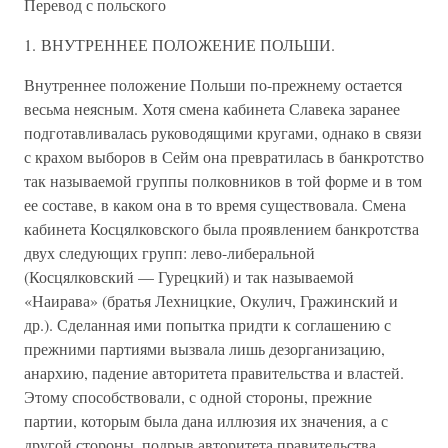
Перевод с польского
1. ВНУТРЕННЕЕ ПОЛОЖЕНИЕ ПОЛЬШИ.
Внутреннее положение Польши по-прежнему остается
весьма неясным. Хотя смена кабинета Славека заранее
подготавливалась руководящими кругами, однако в связи
с крахом выборов в Сейм она превратилась в банкротство
так называемой группы полковников в той форме и в том
ее составе, в каком она в то время существовала. Смена
кабинета Косцялковского была проявлением банкротства
двух следующих групп: лево-либеральной
(Косцялковский — Гурецкий) и так называемой
«Наирава» (братья Лехницкие, Окулич, Гражинский и
др.). Сделанная ими попытка придти к соглашению с
прежними партиями вызвала лишь дезорганизацию,
анархию, падение авторитета правительства и властей.
Этому способствовали, с одной стороны, прежние
партии, которым была дана иллюзия их значения, а с
другой стороны, подрыв авторитета правительства