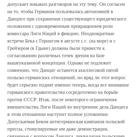
допускает никаких разговоров на эту тему. Он согласен
на то, чтобы Германия пользовалась автономией в
Данциге при сохранении существующего юридического
положения с одновременным превращением роли
комиссара Лиги Наций в фикцию. Неоднократные
встречи Бека с Герингом в августе с.г. (на море) и с
Грейзером (в Гдыне) должны были привести к
согласованию различных точек зрения на базе
вышеуказанной концепции. Однако не подлежит
сомнению, что Данциг останется ахиллесовой пятой
польско-германских отношений, но вряд ли этот вопрос
будет серьезно поднят именно теперь, когда все внимание
германского правительства сосредоточено на борьбе
против СССР. Итак, после некоторого ограничения
вмешательства Лиги Наций во внутренние дела Данцига
в этом отношении наступит полное успокоение.
Допускаемая Беком антигерманская кампания польской
прессы, стимулируемые им даже демонстрации,
связанные с вопросом Данцига, ликвидация польскими