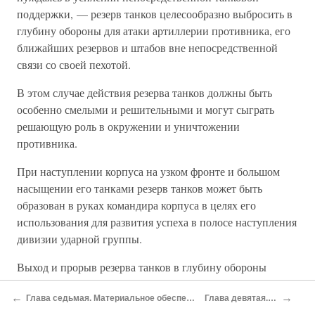
поддержки, — резерв танков целесообразно выбросить в
глубину обороны для атаки артиллерии противника, его
ближайших резервов и штабов вне непосредственной
связи со своей пехотой.
В этом случае действия резерва танков должны быть
особенно смелыми и решительными и могут сыграть
решающую роль в окружении и уничтожении
противника.
При наступлении корпуса на узком фронте и большом
насыщении его танками резерв танков может быть
образован в руках командира корпуса в целях его
использования для развития успеха в полосе наступления
дивизии ударной группы.
Выход и прорыв резерва танков в глубину обороны
противника должен во всех случаях обеспечиваться
←
→
Глава седьмая. Материальное обеспечение боевой деятельности войск
Глава девятая. Встречный бой
артиллерией, а при наличии авиации, — и последней.