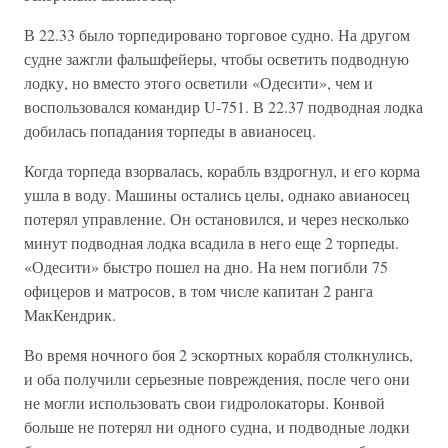
В 22.33 было торпедировано торговое судно. На другом
судне зажгли фальшфейеры, чтобы осветить подводную
лодку, но вместо этого осветили «Одесити», чем и
воспользовался командир U-751. В 22.37 подводная лодка
добилась попадания торпеды в авианосец.
Когда торпеда взорвалась, корабль вздрогнул, и его корма
ушла в воду. Машины остались целы, однако авианосец
потерял управление. Он остановился, и через несколько
минут подводная лодка всадила в него еще 2 торпеды.
«Одесити» быстро пошел на дно. На нем погибли 75
офицеров и матросов, в том числе капитан 2 ранга
МакКендрик.
Во время ночного боя 2 эскортных корабля столкнулись,
и оба получили серьезные повреждения, после чего они
не могли использовать свои гидролокаторы. Конвой
больше не потерял ни одного судна, и подводные лодки