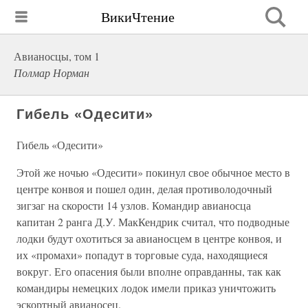
ВикиЧтение
Авианосцы, том 1
Полмар Норман
Гибель «Одесити»
Гибель «Одесити»
Этой же ночью «Одесити» покинул свое обычное место в
центре конвоя и пошел один, делая противолодочный
зигзаг на скорости 14 узлов. Командир авианосца
капитан 2 ранга Д.У. МакКендрик считал, что подводные
лодки будут охотиться за авианосцем в центре конвоя, и
их «промахи» попадут в торговые суда, находящиеся
вокруг. Его опасения были вполне оправданны, так как
командиры немецких лодок имели приказ уничтожить
эскортный авианосец.