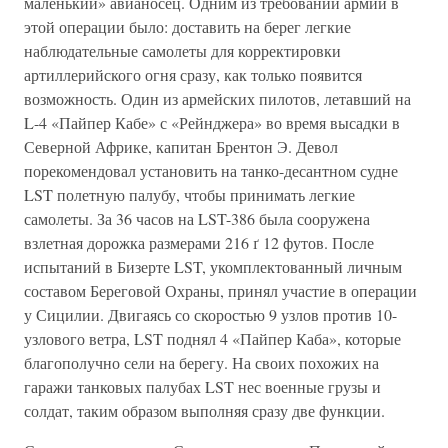
маленький» авианосец. Одним из требований армии в
этой операции было: доставить на берег легкие
наблюдательные самолеты для корректировки
артиллерийского огня сразу, как только появится
возможность. Один из армейских пилотов, летавший на
L-4 «Пайпер Кабе» с «Рейнджера» во время высадки в
Северной Африке, капитан Брентон Э. Девол
порекомендовал установить на танко-десантном судне
LST полетную палубу, чтобы принимать легкие
самолеты. За 36 часов на LST-386 была сооружена
взлетная дорожка размерами 216 ґ 12 футов. После
испытаний в Бизерте LST, укомплектованный личным
составом Береговой Охраны, принял участие в операции
у Сицилии. Двигаясь со скоростью 9 узлов против 10-
узлового ветра, LST поднял 4 «Пайпер Каба», которые
благополучно сели на берегу. На своих похожих на
гаражи танковых палубах LST нес военные грузы и
солдат, таким образом выполняя сразу две функции.