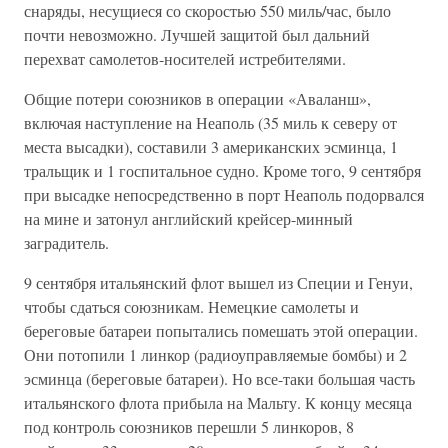
снаряды, несущиеся со скоростью 550 миль/час, было
почти невозможно. Лучшей защитой был дальний
перехват самолетов-носителей истребителями.
Общие потери союзников в операции «Аваланш»,
включая наступление на Неаполь (35 миль к северу от
места высадки), составили 3 американских эсминца, 1
тральщик и 1 госпитальное судно. Кроме того, 9 сентября
при высадке непосредственно в порт Неаполь подорвался
на мине и затонул английский крейсер-минный
заградитель.
9 сентября итальянский флот вышел из Специи и Генуи,
чтобы сдаться союзникам. Немецкие самолеты и
береговые батареи попытались помешать этой операции.
Они потопили 1 линкор (радиоуправляемые бомбы) и 2
эсминца (береговые батареи). Но все-таки большая часть
итальянского флота прибыла на Мальту. К концу месяца
под контроль союзников перешли 5 линкоров, 8