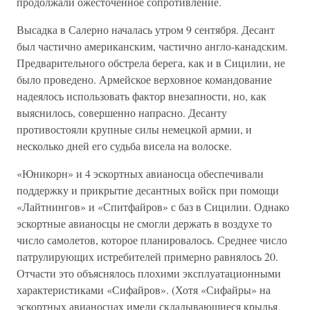
продолжали ожесточенное сопротивление.
Высадка в Салерно началась утром 9 сентября. Десант
был частично американским, частично англо-канадским.
Предварительного обстрела берега, как и в Сицилии, не
было проведено. Армейское верховное командование
надеялось использовать фактор внезапности, но, как
выяснилось, совершенно напрасно. Десанту
противостояли крупные силы немецкой армии, и
несколько дней его судьба висела на волоске.
«Юникорн» и 4 эскортных авианосца обеспечивали
поддержку и прикрытие десантных войск при помощи
«Лайтнингов» и «Спитфайров» с баз в Сицилии. Однако
эскортные авианосцы не смогли держать в воздухе то
число самолетов, которое планировалось. Среднее число
патрулирующих истребителей примерно равнялось 20.
Отчасти это объяснялось плохими эксплуатационными
характеристиками «Сифайров». (Хотя «Сифайры» на
эскортных авианосцах имели складывающиеся крылья,