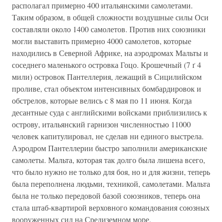
располагал примерно 400 итальянскими самолетами.
Таким образом, в общей сложности воздушные силы Оси
составляли около 1400 самолетов. Против них союзники
могли выставить примерно 4000 самолетов, которые
находились в Северной Африке, на аэродромах Мальты и
соседнего маленького островка Гоцо. Крошечный (7 ґ 4
мили) островок Пантеллерия, лежащий в Сицилийском
проливе, стал объектом интенсивных бомбардировок и
обстрелов, которые велись с 8 мая по 11 июня. Когда
десантные суда с английскими войсками приблизились к
острову, итальянский гарнизон численностью 11000
человек капитулировал, не сделав ни единого выстрела.
Аэродром Пантеллерии быстро заполнили американские
самолеты. Мальта, которая так долго была лишена всего,
что было нужно не только для боя, но и для жизни, теперь
была переполнена людьми, техникой, самолетами. Мальта
была не только передовой базой союзников, теперь она
стала штаб-квартирой верховного командования союзных
вооруженных сил на Средиземном море.