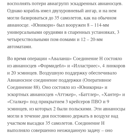
восполнять потери авиагрупп эскадренных авианосцев.
Однако корабль имел двухуровневый ангар, и на нем
могли базироваться до 35 самолетов, как на обычном
авианосце. «Юникорн» был вооружен 8 – 114-мм
универсальными орудиями в спаренных установках, 3
четырехствольными пом-помами и 12 – 20-мм
автоматами.
Во время операции «Аваланш» Соединение Н состояло
из авианосцев «Формидебл» и «Илластриес», 4 линкоров
и 20 эсминцев. Воздушную поддержку обеспечивало
Авианосное соединение поддержки (Оперативное
Соединение 88). Оно состояло из «Юникорна» и
эскортных авианосцев «Аттэкер», «Баттлер», «Хантер» и
«Сталкер» под прикрытием 3 крейсеров ПВО и 9
эсминцев, из которых 2 были польскими. Эти авианосцы
могли в течение дня постоянно держать в воздухе над
участком высадки 35 самолетов. Соединение Н
выполняло совершенно неожиданную задачу – оно