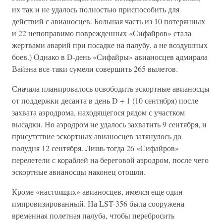
их так и не удалось полностью приспособить для
действий с авианосцев. Большая часть из 10 потерянных
и 22 непоправимо поврежденных «Сифайров» стала
жертвами аварий при посадке на палубу, а не воздушных
боев.) Однако в D-день «Сифайры» авианосцев адмирала
Вайэна все-таки сумели совершить 265 вылетов.
Сначала планировалось освободить эскортные авианосцы
от поддержки десанта в день D + 1 (10 сентября) после
захвата аэродрома, находящегося рядом с участком
высадки. Но аэродром не удалось захватить 9 сентября, и
присутствие эскортных авианосцев затянулось до
полудня 12 сентября. Лишь тогда 26 «Сифайров»
перелетели с кораблей на береговой аэродром, после чего
эскортные авианосцы наконец отошли.
Кроме «настоящих» авианосцев, имелся еще один
импровизированный. На LST-356 была сооружена
временная полетная палуба, чтобы перебросить