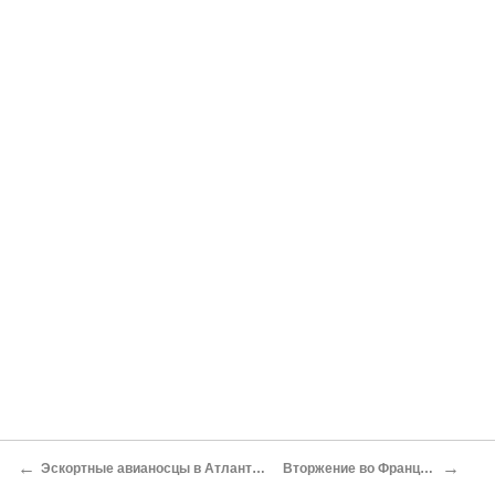
←
→
Эскортные авианосцы в Атлантике
Вторжение во Францию