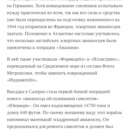
на Германию. Хотя командование союзников испытывало
нужду практически во всем, так как все силы и средства
уже были перенацелены на подготовку назначенного на
1944 год вторжения во Францию, эскортных авианосцев
хватало. Положение в Атлантике настолько улучшилось,
что несколько английских эскортных авианосцев были
привлечены к операции «Аваланш».
В ней также участвовали «Формидебл» и «Илластриес»,
переведенный на Средиземное море из состава Флота
Метрополии, чтобы заменить поврежденный
«Индомитебл».
Высадка в Салерно стала первой боевой операцией
нового «авианосца обслуживания самолетов»
«Юникорн». Он имел водоизмещение 14750 тонн и
длину 640 футов. По своему внешнему виду этот корабль
напоминал маленький эскадренный авианосец. Он
предназначался для ремонта самолетов и должен был