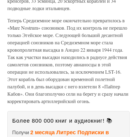
крейсеров, 33 эсминца, 20 эскортных кораблей и 34
подводные лодки итальянцев.
Теперь Средиземное море окончательно превратилось в
«Mare Nostrum» союзников. Под их контроль не перешло
только Эгейское море. Следующей большой десантной
операцией союзников на Средиземном море стала
кровопролитная высадка в Анцио 22 января 1944 года.
Так как участки высадки находились в радиусе действия
самолетов союзников, поэтому авианосцы в этой
операции не использовались, за исключением LST-16.
Этот корабль был оборудован временной полетной
палубой, и в день высадки с него взлетели 8 «Пайпер
Кабов». Они благополучно сели на берегу и сразу начали
корректировать артиллерийский огонь.
Более 800 000 книг и аудиокниг! 📚
2 месяца Литрес Подписки в
Получи