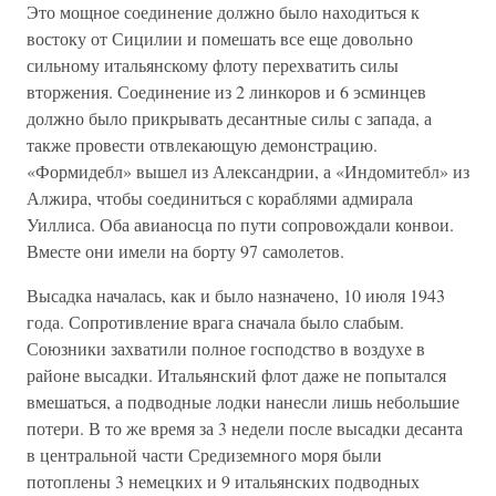
Это мощное соединение должно было находиться к
востоку от Сицилии и помешать все еще довольно
сильному итальянскому флоту перехватить силы
вторжения. Соединение из 2 линкоров и 6 эсминцев
должно было прикрывать десантные силы с запада, а
также провести отвлекающую демонстрацию.
«Формидебл» вышел из Александрии, а «Индомитебл» из
Алжира, чтобы соединиться с кораблями адмирала
Уиллиса. Оба авианосца по пути сопровождали конвои.
Вместе они имели на борту 97 самолетов.
Высадка началась, как и было назначено, 10 июля 1943
года. Сопротивление врага сначала было слабым.
Союзники захватили полное господство в воздухе в
районе высадки. Итальянский флот даже не попытался
вмешаться, а подводные лодки нанесли лишь небольшие
потери. В то же время за 3 недели после высадки десанта
в центральной части Средиземного моря были
потоплены 3 немецких и 9 итальянских подводных