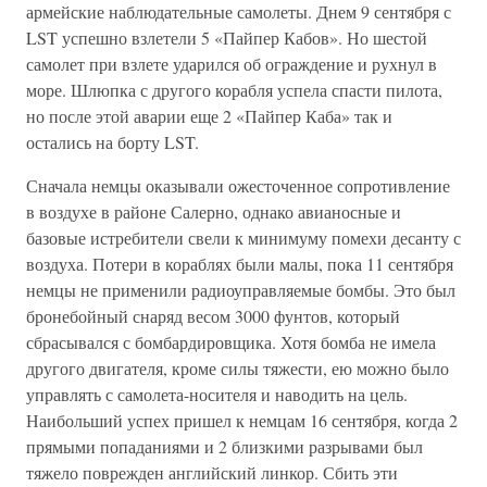
армейские наблюдательные самолеты. Днем 9 сентября с
LST успешно взлетели 5 «Пайпер Кабов». Но шестой
самолет при взлете ударился об ограждение и рухнул в
море. Шлюпка с другого корабля успела спасти пилота,
но после этой аварии еще 2 «Пайпер Каба» так и
остались на борту LST.
Сначала немцы оказывали ожесточенное сопротивление
в воздухе в районе Салерно, однако авианосные и
базовые истребители свели к минимуму помехи десанту с
воздуха. Потери в кораблях были малы, пока 11 сентября
немцы не применили радиоуправляемые бомбы. Это был
бронебойный снаряд весом 3000 фунтов, который
сбрасывался с бомбардировщика. Хотя бомба не имела
другого двигателя, кроме силы тяжести, ею можно было
управлять с самолета-носителя и наводить на цель.
Наибольший успех пришел к немцам 16 сентября, когда 2
прямыми попаданиями и 2 близкими разрывами был
тяжело поврежден английский линкор. Сбить эти