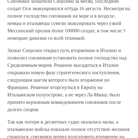
Союзники захватили Сицилию за месяц. Последний
солдат Оси эвакуировался оттуда 16 августа. Несмотря на
полное господство союзников на море и в воздухе,
немцы и итальянцы сумели эвакуировать через узкий
Мессинский пролив более 100000 солдат, в том числе 3
немецкие дивизии со всей техникой.
Захват Сицилии открыл путь вторжению в Италию и
позволил союзникам установить полное господство над
Средиземным морем. Решение высадиться в Италии
открывало новую фазу стратегического наступления,
следующим шагом которого было вторжение во
Францию. Решение вторгнуться в Европу на
Итальянском полуострове, а не через Ла-Манш, было
принято верховным командованием союзников после
долгих споров.
Так как потери в десантных судах оказались малы, а
итальянские войска показали полное отсутствие желания
сражаться, союзники решил подготовить вторжение на