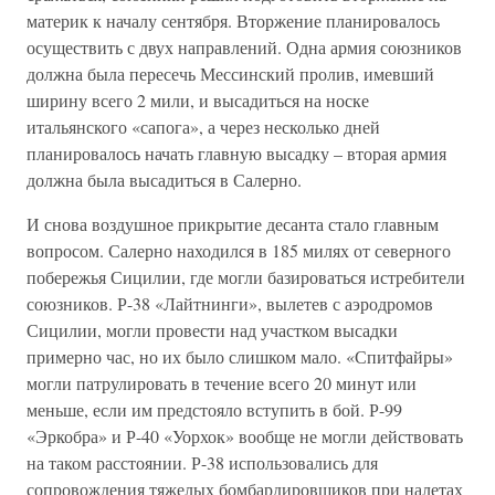
материк к началу сентября. Вторжение планировалось
осуществить с двух направлений. Одна армия союзников
должна была пересечь Мессинский пролив, имевший
ширину всего 2 мили, и высадиться на носке
итальянского «сапога», а через несколько дней
планировалось начать главную высадку – вторая армия
должна была высадиться в Салерно.
И снова воздушное прикрытие десанта стало главным
вопросом. Салерно находился в 185 милях от северного
побережья Сицилии, где могли базироваться истребители
союзников. Р-38 «Лайтнинги», вылетев с аэродромов
Сицилии, могли провести над участком высадки
примерно час, но их было слишком мало. «Спитфайры»
могли патрулировать в течение всего 20 минут или
меньше, если им предстояло вступить в бой. Р-99
«Эркобра» и Р-40 «Уорхок» вообще не могли действовать
на таком расстоянии. Р-38 использовались для
сопровождения тяжелых бомбардировщиков при налетах