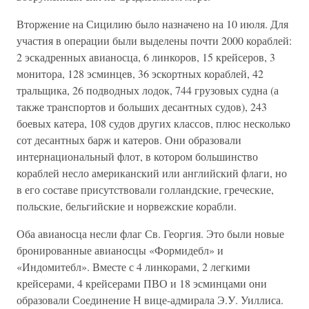
Вторжение на Сицилию было назначено на 10 июля. Для
участия в операции были выделены почти 2000 кораблей:
2 эскадренных авианосца, 6 линкоров, 15 крейсеров, 3
монитора, 128 эсминцев, 36 эскортных кораблей, 42
тральщика, 26 подводных лодок, 744 грузовых судна (а
также транспортов и больших десантных судов), 243
боевых катера, 108 судов других классов, плюс несколько
сот десантных барж и катеров. Они образовали
интернациональный флот, в котором большинство
кораблей несло американский или английский флаги, но
в его составе присутствовали голландские, греческие,
польские, бельгийские и норвежские корабли.
Оба авианосца несли флаг Св. Георгия. Это были новые
бронированные авианосцы «Формидебл» и
«Индомитебл». Вместе с 4 линкорами, 2 легкими
крейсерами, 4 крейсерами ПВО и 18 эсминцами они
образовали Соединение Н вице-адмирала Э.У. Уиллиса.