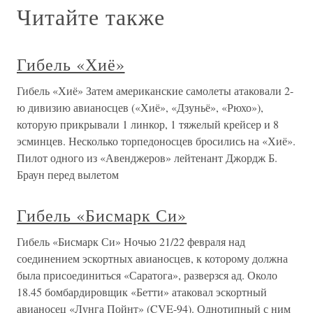
Читайте также
Гибель «Хиё»
Гибель «Хиё» Затем американские самолеты атаковали 2-
ю дивизию авианосцев («Хиё», «Дзуньё», «Рюхо»),
которую прикрывали 1 линкор, 1 тяжелый крейсер и 8
эсминцев. Несколько торпедоносцев бросились на «Хиё».
Пилот одного из «Авенджеров» лейтенант Джордж Б.
Браун перед вылетом
Гибель «Бисмарк Си»
Гибель «Бисмарк Си» Ночью 21/22 февраля над
соединением эскортных авианосцев, к которому должна
была присоединиться «Саратога», разверзся ад. Около
18.45 бомбардировщик «Бетти» атаковал эскортный
авианосец «Лунга Пойнт» (CVE-94). Однотипный с ним