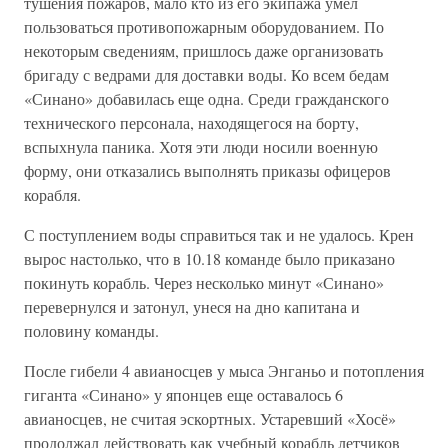
тушения пожаров, мало кто из его экипажа умел
пользоваться противопожарным оборудованием. По
некоторым сведениям, пришлось даже организовать
бригаду с ведрами для доставки воды. Ко всем бедам
«Синано» добавилась еще одна. Среди гражданского
технического персонала, находящегося на борту,
вспыхнула паника. Хотя эти люди носили военную
форму, они отказались выполнять приказы офицеров
корабля.
С поступлением воды справиться так и не удалось. Крен
вырос настолько, что в 10.18 команде было приказано
покинуть корабль. Через несколько минут «Синано»
перевернулся и затонул, унеся на дно капитана и
половину команды.
После гибели 4 авианосцев у мыса Энганьо и потопления
гиганта «Синано» у японцев еще оставалось 6
авианосцев, не считая эскортных. Устаревший «Хосё»
продолжал действовать как учебный корабль летчиков