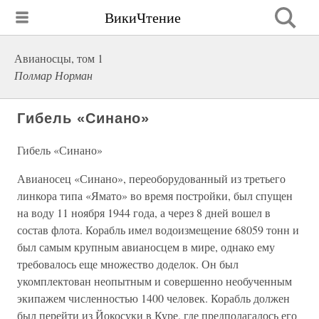
ВикиЧтение
Авианосцы, том 1
Полмар Норман
Гибель «Синано»
Гибель «Синано»
Авианосец «Синано», переоборудованный из третьего
линкора типа «Ямато» во время постройки, был спущен
на воду 11 ноября 1944 года, а через 8 дней вошел в
состав флота. Корабль имел водоизмещение 68059 тонн и
был самым крупным авианосцем в мире, однако ему
требовалось еще множество доделок. Он был
укомплектован неопытным и совершенно необученным
экипажем численностью 1400 человек. Корабль должен
был перейти из Йокосуки в Куре, где предполагалось его