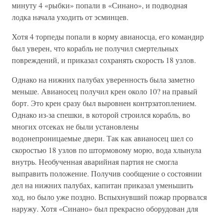
минуту 4 «рыбки» попали в «Синано», и подводная
лодка начала уходить от эсминцев.
Хотя 4 торпеды попали в корму авианосца, его командир
был уверен, что корабль не получил смертельных
повреждений, и приказал сохранять скорость 18 узлов.
Однако на нижних палубах уверенность была заметно
меньше. Авианосец получил крен около 10? на правый
борт. Это крен сразу был выровнен контрзатоплением.
Однако из-за спешки, в которой строился корабль, во
многих отсеках не были установлены
водонепроницаемые двери. Так как авианосец шел со
скоростью 18 узлов по штормовому морю, вода хлынула
внутрь. Необученная аварийная партия не смогла
выправить положение. Получив сообщение о состоянии
дел на нижних палубах, капитан приказал уменьшить
ход, но было уже поздно. Вспыхнувший пожар прорвался
наружу. Хотя «Синано» был прекрасно оборудован для