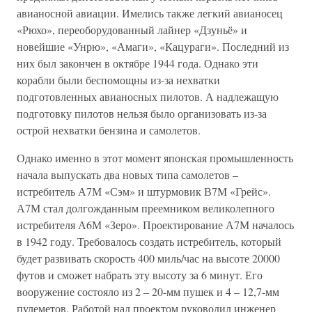
авианосной авиации. Имелись также легкий авианосец
«Рюхо», переоборудованный лайнер «Дзуньё» и
новейшие «Унрю», «Амаги», «Кацураги». Последний из
них был закончен в октябре 1944 года. Однако эти
корабли были беспомощны из-за нехватки
подготовленных авианосных пилотов. А надлежащую
подготовку пилотов нельзя было организовать из-за
острой нехватки бензина и самолетов.
Однако именно в этот момент японская промышленность
начала выпускать два новых типа самолетов –
истребитель А7М «Сэм» и штурмовик В7М «Грейс».
А7М стал долгожданным преемником великолепного
истребителя А6М «Зеро». Проектирование А7М началось
в 1942 году. Требовалось создать истребитель, который
будет развивать скорость 400 миль/час на высоте 20000
футов и сможет набрать эту высоту за 6 минут. Его
вооружение состояло из 2 – 20-мм пушек и 4 – 12,7-мм
пулеметов. Работой над проектом руководил инженер