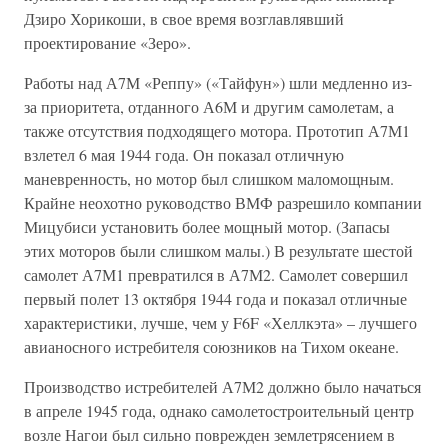
Дзиро Хорикоши, в свое время возглавлявший
проектирование «Зеро».
Работы над А7М «Реппу» («Тайфун») шли медленно из-
за приоритета, отданного А6М и другим самолетам, а
также отсутствия подходящего мотора. Прототип А7М1
взлетел 6 мая 1944 года. Он показал отличную
маневренность, но мотор был слишком маломощным.
Крайне неохотно руководство ВМФ разрешило компании
Мицубиси установить более мощный мотор. (Запасы
этих моторов были слишком малы.) В результате шестой
самолет А7М1 превратился в А7М2. Самолет совершил
первый полет 13 октября 1944 года и показал отличные
характеристики, лучше, чем у F6F «Хеллкэта» – лучшего
авианосного истребителя союзников на Тихом океане.
Производство истребителей А7М2 должно было начаться
в апреле 1945 года, однако самолетостроительный центр
возле Нагои был сильно поврежден землетрясением в