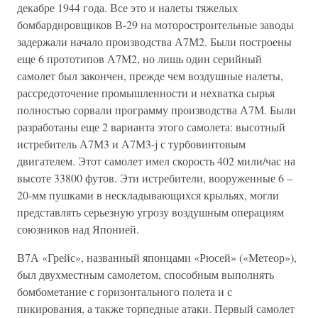
декабре 1944 года. Все это и налеты тяжелых
бомбардировщиков В-29 на моторостроительные заводы
задержали начало производства А7М2. Были построены
еще 6 прототипов А7М2, но лишь один серийный
самолет был закончен, прежде чем воздушные налеты,
рассредоточение промышленности и нехватка сырья
полностью сорвали программу производства А7М. Были
разработаны еще 2 варианта этого самолета: высотный
истребитель А7М3 и А7М3-j с турбовинтовым
двигателем. Этот самолет имел скорость 402 мили/час на
высоте 33800 футов. Эти истребители, вооруженные 6 –
20-мм пушками в нескладывающихся крыльях, могли
представлять серьезную угрозу воздушным операциям
союзников над Японией.
В7А «Грейс», названный японцами «Рюсей» («Метеор»),
был двухместным самолетом, способным выполнять
бомбометание с горизонтального полета и с
пикирования, а также торпедные атаки. Первый самолет