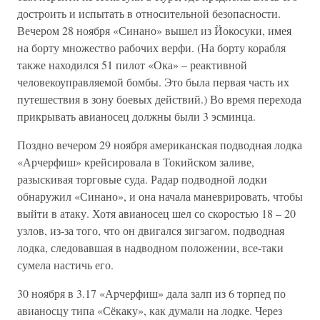
достроить и испытать в относительной безопасности.
Вечером 28 ноября «Синано» вышел из Йокосуки, имея
на борту множество рабочих верфи. (На борту корабля
также находился 51 пилот «Ока» – реактивной
человекоуправляемой бомбы. Это была первая часть их
путешествия в зону боевых действий.) Во время перехода
прикрывать авианосец должны были 3 эсминца.
Поздно вечером 29 ноября американская подводная лодка
«Арчерфиш» крейсировала в Токийском заливе,
разыскивая торговые суда. Радар подводной лодки
обнаружил «Синано», и она начала маневрировать, чтобы
выйти в атаку. Хотя авианосец шел со скоростью 18 – 20
узлов, из-за того, что он двигался зигзагом, подводная
лодка, следовавшая в надводном положении, все-таки
сумела настичь его.
30 ноября в 3.17 «Арчерфиш» дала залп из 6 торпед по
авианосцу типа «Сёкаку», как думали на лодке. Через