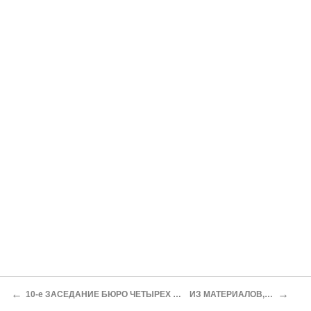
←
→
10-е ЗАСЕДАНИЕ БЮРО ЧЕТЫРЕХ ОРГАНИЗАЦИЙ: «СОВЕТА ГОСУДАРСТВЕННОГО ОБЪЕДИНЕНИЯ», «НАЦИОНАЛЬНОГО ЦЕНТРА», «СОЮЗА ВОЗРОЖДЕНИЯ» И «СОВЕТА ЗЕМСТВ И ГОРОДОВ ЮГА РОССИИ[136]
ИЗ МАТЕРИАЛОВ, ВЗЯТЫХ ПРИ РАСКРЫТИИ ПЕТРОГРАДСКОЙ ОРГАНИЗАЦИИ «НАЦИОНАЛЬНОГО ЦЕНТРА»[137]