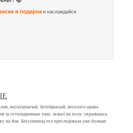
книг! 📚
писки в подарок
и наслаждайся
ПЕ
 веснушчатый, белобрысый, веселого нрава
ом за оттопыренные уши, лежал на полу, укрывшись
ку на бок. Бессонница его преследовала уже больше