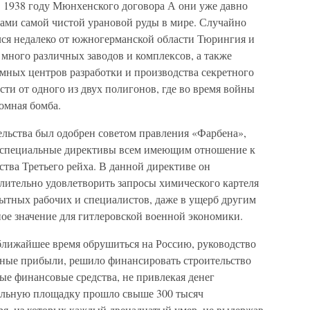
в 1938 году Мюнхенского договора А они уже давно
ами самой чистой урановой руды в мире. Случайно
ился недалеко от южногерманской области Тюрингия и
 много различных заводов и комплексов, а также
мных центров разработки и производства секретного
ти от одного из двух полигонов, где во время войны
омная бомба.
ельства был одобрен советом правления «Фарбена»,
 специальные директивы всем имеющим отношение к
тва Третьего рейха. В данной директиве он
лительно удовлетворить запросы химического картеля
пытных рабочих и специалистов, даже в ущерб другим
е значение для гитлеровской военной экономики.
 ближайшее время обрушиться на Россию, руководство
мные прибыли, решило финансировать строительство
ые финансовые средства, не привлекая денег
тельную площадку прошло свыше 300 тысяч
я, из которых каждый двенадцатый умер, не выдержав