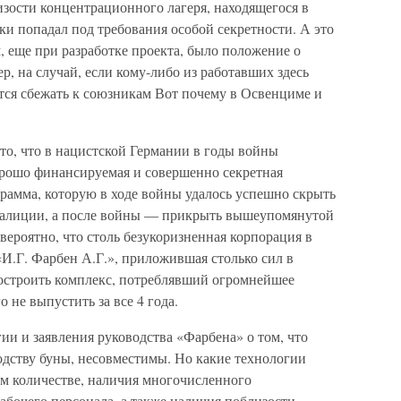
зости концентрационного лагеря, находящегося в
ски попадал под требования особой секретности. А это
м, еще при разработке проекта, было положение о
, на случай, если кому-либо из работавших здесь
ся сбежать к союзникам Вот почему в Освенциме и
то, что в нацистской Германии в годы войны
хорошо финансируемая и совершенно секретная
рамма, которую в ходе войны удалось успешно скрыть
коалиции, а после войны — прикрыть вышеупомянутой
вероятно, что столь безукоризненная корпорация в
«И.Г. Фарбен А.Г.», приложившая столько сил в
построить комплекс, потреблявший огромнейшее
 не выпустить за все 4 года.
и и заявления руководства «Фарбена» о том, что
одству буны, несовместимы. Но какие технологии
ом количестве, наличия многочисленного
бочего персонала, а также наличия поблизости