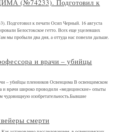
А (№74233). Подготовил к
одготовил к печати Осип Черный. 16 августа
ировали Белостокское гетто. Всех еще уцелевших
ам мы пробыли два дня, а оттуда нас повезли дальше.
офессора и врачи – убийцы
ачи – убийцы пленников Освенцима В освенцимском
ра и врачи широко проводили «медицинские» опыты
ом чудовищную изобретательность.Бывшие
нвейеры смерти
 Как установлено расследованием, в освенцимских