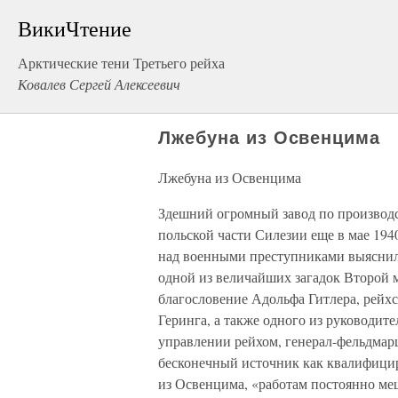
ВикиЧтение
Арктические тени Третьего рейха
Ковалев Сергей Алексеевич
Лжебуна из Освенцима
Лжебуна из Освенцима
Здешний огромный завод по производст
польской части Силезии еще в мае 19
над военными преступниками выяснило
одной из величайших загадок Второй 
благословение Адольфа Гитлера, рейх
Геринга, а также одного из руководит
управлении рейхом, генерал-фельдмарш
бесконечный источник как квалифицир
из Освенцима, «работам постоянно меш