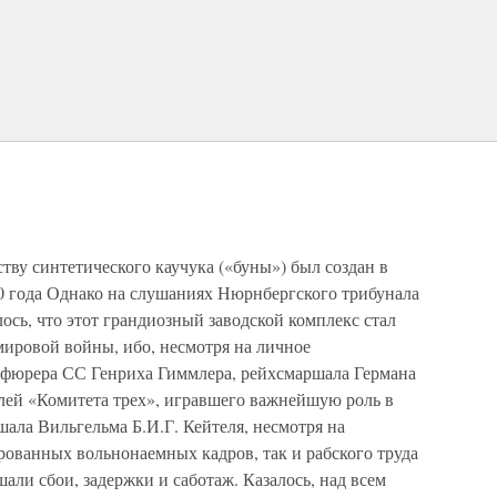
ву синтетического каучука («буны») был создан в
40 года Однако на слушаниях Нюрнбергского трибунала
сь, что этот грандиозный заводской комплекс стал
мировой войны, ибо, несмотря на личное
сфюрера СС Генриха Гиммлера, рейхсмаршала Германа
елей «Комитета трех», игравшего важнейшую роль в
ала Вильгельма Б.И.Г. Кейтеля, несмотря на
ованных вольнонаемных кадров, так и рабского труда
али сбои, задержки и саботаж. Казалось, над всем