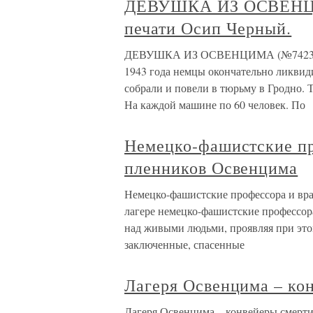
ДЕВУШКА ИЗ ОСВЕНЦИМ
печати Осип Черный.
ДЕВУШКА ИЗ ОСВЕНЦИМА (№74233). П
1943 года немцы окончательно ликвид
собрали и повели в тюрьму в Гродно. Т
На каждой машине по 60 человек. По
Немецко-фашистские пр
пленников Освенцима
Немецко-фашистские профессора и вр
лагере немецко-фашистские профессо
над живыми людьми, проявляя при эт
заключенные, спасенные
Лагеря Освенцима – ко
Лагеря Освенцима – конвейеры смерти