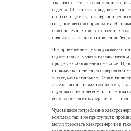
заключенные из расположенного побли
ведении СС, то этот завод автоматиче
означает еще и то, что первостепенны
создании легенды прикрытия. Например
вольнонаемных или заключенных удаст
появился завод по изготовлению буны.
Все приведенные факты указывают на 
осуществлялась значительная, очень 
программа обогащения изотопов. Прог
от разведок стран антигитлеровской 
«легендой союзников». Ведь крайне не
деле освоения новых технологий, как 
научном и техническом плане, могла 
количество электроэнергии, и — ничего
Чудовищное потребление электроэнерги
комплекс так и не приступил к произв
могли требовать электроэнергии в так
квалифицированного инженерного и ра