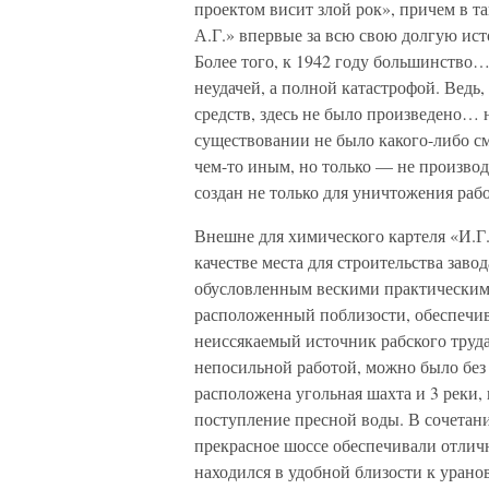
проектом висит злой рок», причем в т
А.Г.» впервые за всю свою долгую ист
Более того, к 1942 году большинство…
неудачей, а полной катастрофой. Вед
средств, здесь не было произведено… 
существовании не было какого-либо см
чем-то иным, но только — не производ
создан не только для уничтожения рабо
Внешне для химического картеля «И.Г.
качестве места для строительства зав
обусловленным вескими практическим
расположенный поблизости, обеспечи
неиссякаемый источник рабского труда
непосильной работой, можно было без 
расположена угольная шахта и 3 реки, 
поступление пресной воды. В сочетани
прекрасное шоссе обеспечивали отлич
находился в удобной близости к уран