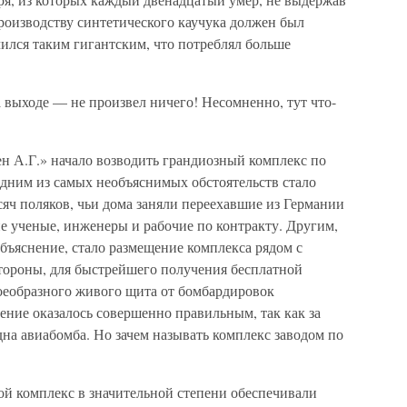
производству синтетического каучука должен был
ился таким гигантским, что потреблял больше
а выходе — не произвел ничего! Несомненно, тут что-
ен А.Г.» начало возводить грандиозный комплекс по
дним из самых необъяснимых обстоятельств стало
сяч поляков, чьи дома заняли переехавшие из Германии
е ученые, инженеры и рабочие по контракту. Другим,
бъяснение, стало размещение комплекса рядом с
тороны, для быстрейшего получения бесплатной
воеобразного живого щита от бомбардировок
ение оказалось совершенно правильным, так как за
на авиабомба. Но зачем называть комплекс заводом по
лой комплекс в значительной степени обеспечивали