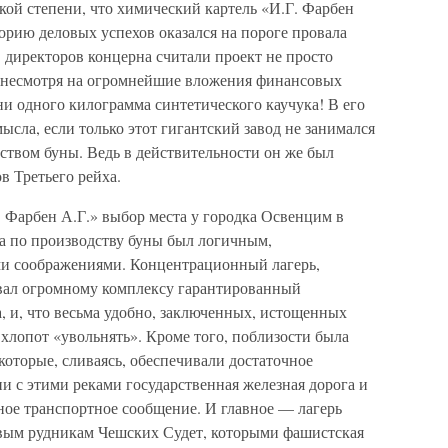
акой степени, что химический картель «И.Г. Фарбен
орию деловых успехов оказался на пороге провала
 директоров концерна считали проект не просто
ь, несмотря на огромнейшие вложения финансовых
ни одного килограмма синтетического каучука! В его
ысла, если только этот гигантский завод не занимался
ством буны. Ведь в действительности он же был
в Третьего рейха.
 Фарбен А.Г.» выбор места у городка Освенцим в
ода по производству буны был логичным,
и соображениями. Концентрационный лагерь,
вал огромному комплексу гарантированный
, и, что весьма удобно, заключенных, истощенных
хлопот «увольнять». Кроме того, поблизости была
которые, сливаясь, обеспечивали достаточное
и с этими реками государственная железная дорога и
ное транспортное сообщение. И главное — лагерь
овым рудникам Чешских Судет, которыми фашистская