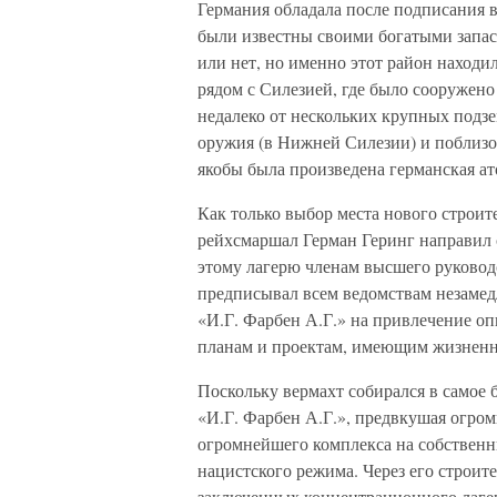
Германия обладала после подписания 
были известны своими богатыми запас
или нет, но именно этот район наход
рядом с Силезией, где было сооружено
недалеко от нескольких крупных подзе
оружия (в Нижней Силезии) и поблизос
якобы была произведена германская ат
Как только выбор места нового строит
рейхсмаршал Герман Геринг направил
этому лагерю членам высшего руководс
предписывал всем ведомствам незамед
«И.Г. Фарбен А.Г.» на привлечение о
планам и проектам, имеющим жизненно
Поскольку вермахт собирался в самое
«И.Г. Фарбен А.Г.», предвкушая огро
огромнейшего комплекса на собственн
нацистского режима. Через его строи
заключенных концентрационного лагер