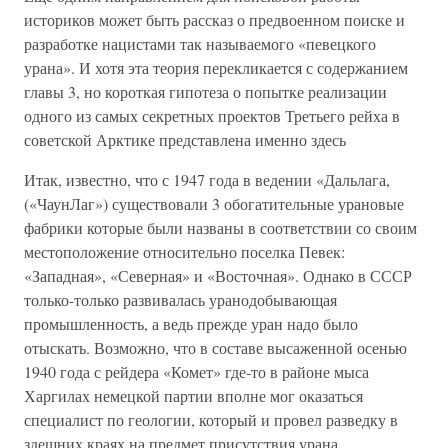
историков может быть рассказ о предвоенном поиске и
разработке нацистами так называемого «певецкого
урана». И хотя эта теория перекликается с содержанием
главы 3, но короткая гипотеза о попытке реализации
одного из самых секретных проектов Третьего рейха в
советской Арктике представлена именно здесь
Итак, известно, что с 1947 года в ведении «Дальлага,
(«ЧаунЛаг») существовали 3 обогатительные урановые
фабрики которые были названы в соответствии со своим
местоположение относительно поселка Певек:
«Западная», «Северная» и «Восточная». Однако в СССР
только-только развивалась уранодобывающая
промышленность, а ведь прежде уран надо было
отыскать. Возможно, что в составе высаженной осенью
1940 года с рейдера «Комет» где-то в районе мыса
Харгилах немецкой партии вполне мог оказаться
специалист по геологии, который и провел разведку в
здешних краях на предмет присутствия урана.