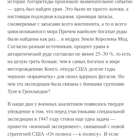
истории Антарктиды произошло знаменательное событие
— здесь был найден уран. Это были не просто залежи, а
настоящая подледная кладовая, хранящая запасы,
соизмеримые с запасами всего континента, а то и всего
цивилизованного мира Причем наиболее богатые руды
были найдены как раз… в недрах Земли Королевы Мод.
Согласно разным источникам, процент урана в
антарктической руде составлял не менее 25–30 %, то есть
на целую треть больше, чем в самых богатых в мире
месторождениях Конго, откуда США долгие годы
черпали «взрывчатку» для своих ядерных фугасов. Но
чем эта экспедиция была связана с боевыми группами
Туле в Гренландии?
В наши дни у военных аналитиков появилось твердое
убеждение в том, что перед участниками специальной
экспедиции в 1947 году стояла еще одна задача —
провести «военный эксперимент», связанный с новой
стратегией США «От полюса — к полюсу». И если