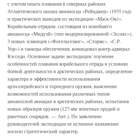
с учетом опыта плавания в северных районах
Атлантического океана авианосца «Рейнджер» (1935 год)
и практических выводов из экспедиции «Маск-Окс».
Корабельным отрядом, состоящим из новейшего
авианосца «Мидуэй» (тип модернизированной «Эссекс»),
3 новых эсминцев («Фогельгезанг», «Стормс», «С.Р.
Уор») и танкера обеспечения, командовал контр-адмирал
Кэсседи. Основные задачи экспедиции: изучение
особенностей плавания корабельного отряда в условиях
боевой деятельности в арктических районах, определение
характера и эффективности использования
артиллерийского и торпедного оружия, выяснение
возможностей использования различных типов
авианосной авиации в арктических районах, испытания
новых образцов оружия (127-мм зенитных орудий и
ракетных снарядов. — Авт.). По заявлению
руководителей экспедиции ее истинное назначение
носило стратегический характер.