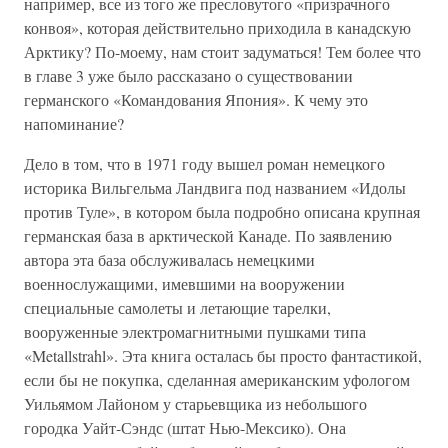
например, все из того же пресловутого «призрачного
конвоя», которая действительно приходила в канадскую
Арктику? По-моему, нам стоит задуматься! Тем более что
в главе 3 уже было рассказано о существовании
германского «Командования Япония». К чему это
напоминание?
Дело в том, что в 1971 году вышел роман немецкого
историка Вильгельма Ландвига под названием «Идолы
против Туле», в котором была подробно описана крупная
германская база в арктической Канаде. По заявлению
автора эта база обслуживалась немецкими
военнослужащими, имевшими на вооружении
специальные самолеты и летающие тарелки,
вооруженные электромагнитными пушками типа
«Metallstrahl». Эта книга осталась бы просто фантастикой,
если бы не покупка, сделанная американским уфологом
Уильямом Лайоном у старьевщика из небольшого
городка Уайт-Сэндс (штат Нью-Мексико). Она