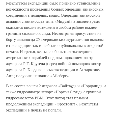
Результатом экспедиции было признано установление
возможности проведения боевых операций авианосных
соединений в полярных водах. Операции авианосной
авиации с авианосцев типа «Мидуэй» в зимнее время
оказались вполне возможны в любом районе южнее
границы сплошного льда. Несмотря на присутствие на
борту авианосца 25 американских журналистов выводы
из экспедиции так и не были опубликованы в открытой
печати. И третья, весьма любопытная экспедиция
американских кораблей под командованием контр-
адмирала Р.Г. Крузена (перед войной помощник контр-
адмирала Р. Бэрда во время экспедиции в Антарктику. —
Авт.) получила название «Айсберг».
В ее состав вошли 2 ледокола «Вайтвуд» и «Нордвинд», а
также гидроавиатранспорт «Нортон Саунд» с группой
гидросамолетов РВМ. Этот поход стал прямым
продолжением экспедиции «Фростбайт». Результаты
экспедиции в печать не попали.