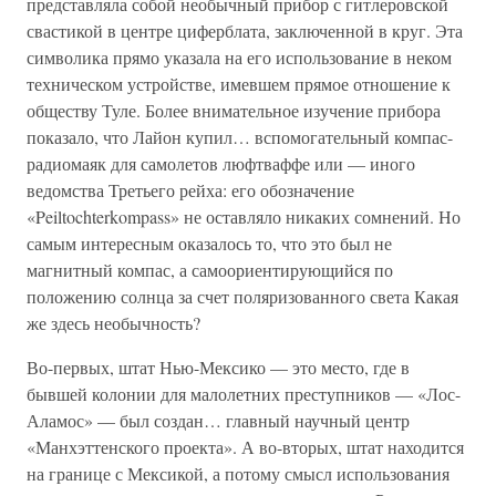
представляла собой необычный прибор с гитлеровской
свастикой в центре циферблата, заключенной в круг. Эта
символика прямо указала на его использование в неком
техническом устройстве, имевшем прямое отношение к
обществу Туле. Более внимательное изучение прибора
показало, что Лайон купил… вспомогательный компас-
радиомаяк для самолетов люфтваффе или — иного
ведомства Третьего рейха: его обозначение
«Peiltochterkompass» не оставляло никаких сомнений. Но
самым интересным оказалось то, что это был не
магнитный компас, а самоориентирующийся по
положению солнца за счет поляризованного света Какая
же здесь необычность?
Во-первых, штат Нью-Мексико — это место, где в
бывшей колонии для малолетних преступников — «Лос-
Аламос» — был создан… главный научный центр
«Манхэттенского проекта». А во-вторых, штат находится
на границе с Мексикой, а потому смысл использования