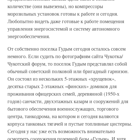
количестве (они вывезены), но компрессоры
морозильных установок готовы к работе и сегодня.
Любопытно видеть даже готовые к работе помещения
управления энергосистемой и систему автономного
энергообеспечения.
От собственно поселка Гудым сегодня осталось совсем
немного. Если судить по фотографиям сайта Чукотка/
Чукотский форум, то поселок Гудым представлял собой
обычный советский полковой или бригадный гарнизон.
Он состоял из нескольких 5-этажных «хрущевок»,
десятка старых 2-этажных «финских» домиков для
проживания офицерских семей, деревянной (1950-х
годов) санчасти, двухэтажных казарм и сооружений для
бытового обеспечения военнослужащих, торгового
центра, танкодрома, на котором и сегодня валяются
корпуса танковых тягачей и пустые топливные цистерны.
Сегодня у нас уже есть возможность внимательно
осмотреть сооружения поземной базы «Гудым». И хотя