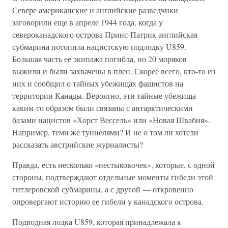
Севере американские и английские разведчики
заговорили еще в апреле 1944 года, когда у
североканадского острова Принс-Патрик английская
субмарина потопила нацистскую подлодку U859.
Большая часть ее экипажа погибла, но 20 моряков
выжили и были захвачены в плен. Скорее всего, кто-то из
них и сообщил о тайных убежищах фашистов на
территории Канады. Вероятно, эти тайные убежища
каким-то образом были связаны с антарктическими
базами нацистов «Хорст Вессель» или «Новая Швабия».
Например, теми же туннелями? И не о том ли хотели
рассказать австрийские журналисты?
Правда, есть несколько «нестыковочек», которые, с одной
стороны, подтверждают отдельные моменты гибели этой
гитлеровской субмарины, а с другой — откровенно
опровергают историю ее гибели у канадского острова.
Подводная лодка U859, которая принадлежала к