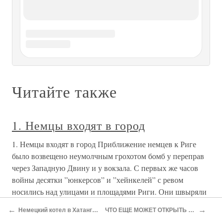
Хаммер – установить постоянную радиосвязь с
Лондоном. Пока связь с датскими
НЕМЦЫ СДАЮТСЯ
НЕМЦЫ СДАЮТСЯ Как и норвежцы, датчане много
сделали для освобождения своей страны. Они внесли
весомый вклад в общее дело победы над фашизмом. Об
этом говорят многие факты. Но самый впечатляющий –
разведывательная информация о ракетах «фау»,
секретном оружии, на которое
Немцы в Мозыре
Немцы в Мозыре В городе Мозыре (центр белорусского
Полесья) выходит немецкая газетка «Мозырские
новости». В номере от 20 декабря 1943 года эта наглая
газетка поместила длинную статью по еврейскому
←
→
Немецкий котел в Хатанге может поведать о многом
ЧТО ЕЩЕ МОЖЕТ ОТКРЫТЬ ГЛОБАЛЬНОЕ ПОТЕПЛЕНИЕ?
вопросу. Излишне останавливаться на различных