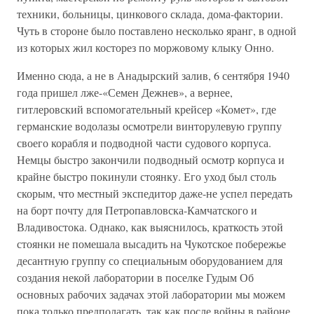
техники, больницы, цинкового склада, дома-фактории.
Чуть в стороне было поставлено несколько яранг, в одной
из которых жил косторез по моржовому клыку Онно.
Именно сюда, а не в Анадырский залив, 6 сентября 1940
года пришел лже-«Семен Дежнев», а вернее,
гитлеровский вспомогательный крейсер «Комет», где
германские водолазы осмотрели винторулевую группу
своего корабля и подводной части судового корпуса.
Немцы быстро закончили подводный осмотр корпуса и
крайне быстро покинули стоянку. Его уход был столь
скорым, что местный экспедитор даже-не успел передать
на борт почту для Петропавловска-Камчатского и
Владивостока. Однако, как выяснилось, краткость этой
стоянки не помешала высадить на Чукотское побережье
десантную группу со специальным оборудованием для
создания некой лаборатории в поселке Гудым Об
основных рабочих задачах этой лаборатории мы можем
пока только предполагать, так как после войны в районе