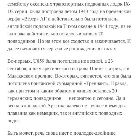
семейству океанских транспортных подводных лодок IX-
D2 серии, была построена летом 1943 года на бременской
верфи «Везер» АГ и действительно была потоплена
английской подлодкой на Тихом океане в 1944 году, из ее
экипажа действительно осталось в живых 20
подводников. Но на этом все сходство и заканчивается. И
далее начинаются серьезные расхождения в фактах.
Во-первых, U859 была потоплена не весной, а 23
сентября, и не у арктического острова Принс-Патрик, а в
Малаккском проливе. Во-вторых, считается, что она была
потоплена британской субмариной «Тренчант». Правда,
как при этом и каким образом в живых осталось 20
германских подводников — непонятно и сегодня. Да и
весна в канадской Арктике далеко не лучшее время для
плавания как немецких, так и английских подводных
лодок.
Быть может, речь снова идет о подлодке-двойнике,