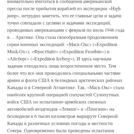
внимательно вчитаться в сообщения американской
прессы после прибытия кораблей из экспедиции «High
jump», нетрудно заметить, что ее главные цели и задачи
точно совпадали с целями и задачами экспедиций,
проводимых американцами с февраля по июль 1946 года
в… Арктике. Она стала своеобразным продолжением
серии военных экспедиций: «Маск-Окс» («Expedition
Musk-Ох»), «Фростбайт» («Expedition Frostbite») и
«Айсберг» («Expedition Iceberg»). И здесь научным
задачам отводилось лишь второстепенное место. Тем
более что все они проводились специальными частями
армии и флота США в безлюдных арктических районах
Канады и в Северной Атлантике. Так, «Маск-Окс» стала
наиболее крупной операцией спецчастей Сухопутных
войск США по испытанию армейских снежных
автомобилей-вездеходов «Леминг» и «Пингвин» на
безлюдном в 6 тысяч километров маршруте Северной
Канады в различных условиях погоды и местности
Севера. Одновременно были проведены испытания