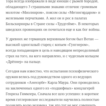
Тора всегда изображали в виде юноши с рыжей бородой,
обладающего 3 страшными знаками отличия: громовым
молотом «Миолниром», поясом силы «Мегингярдаром» и
железными перчатками. А жил он и рос в палатах
Бильскирниры в Стране силы «Трудгейме». В некоторых
шведских провинциях он почитался еще и как бог войны.
У древних же германцев верховным богом был Вотан —
высокий одноглазый старец с копьем «Гунгнером»,
всегда попадающим в цель и наводящим непреодолимый
страх на того, на кого направлено, и с чудесным кольцом
«Дрёпнер» на пальце.
Сегодня нам известно, что испытания психофизического
оружия велись под руководством одного из ведущих
сотрудников «Аненэрбе» Карла Маура. Они проводились
на заключенных одного из «подшефных» концлагерей
Генриха Гиммлера, Сначала все шло успешно: в короткое
время гитлеровские исследователи научились полностью
подавлять волю человека, так что тот не мог совершать