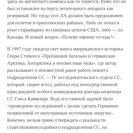
здесь не магнитного компаса как-то теряется. Разве что он
был установлен на борту летательного аппарата как
резервный. Но тогда этот ЛА должен быть предназначен
для полетов в приполюсных районах. Либо он попал в
руки старьевщику из северных штатов США, либо — из
Канады. И новый вопрос «Почему именно отсюда?»
В 1997 году увидела свет книга американского историка
Генри Стивенса «Пропавший батальон и германские
Арктика, Антарктика и неизвестные базы», где автор
рассказывает о неизвестной ранее работе некоего
подразделения СС — IV исследовательского отдела СС,
который, скорее всего, работал под непосредственной
юрисдикцией особого командования доктора-инженера
СС Ганса Каммлера. Ведь его главной задачей было
«проведение исследований с целью сделать Германию
независимой от иностранных источников энергии».
Конечно, нельзя прямо утверждать о реальности
существования подобного подразделения СС, но