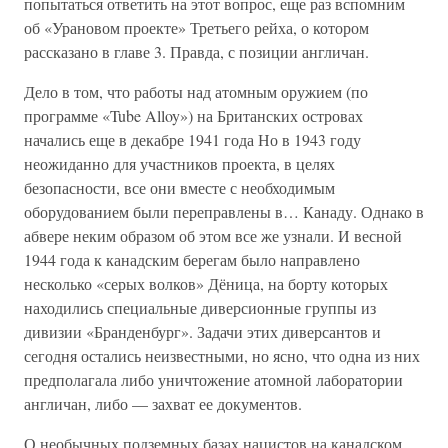
попытаться ответить на этот вопрос, еще раз вспомним
об «Урановом проекте» Третьего рейха, о котором
рассказано в главе 3. Правда, с позиции англичан.
Дело в том, что работы над атомным оружием (по
программе «Tube Alloy») на Британских островах
начались еще в декабре 1941 года Но в 1943 году
неожиданно для участников проекта, в целях
безопасности, все они вместе с необходимым
оборудованием были переправлены в… Канаду. Однако в
абвере неким образом об этом все же узнали. И весной
1944 года к канадским берегам было направлено
несколько «серых волков» Дёница, на борту которых
находились специальные диверсионные группы из
дивизии «Бранденбург». Задачи этих диверсантов и
сегодня остались неизвестными, но ясно, что одна из них
предполагала либо уничтожение атомной лаборатории
англичан, либо — захват ее документов.
О необычных подземных базах нацистов на канадском