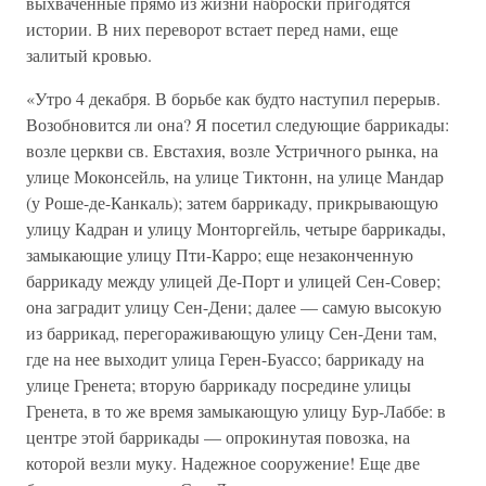
выхваченные прямо из жизни наброски пригодятся
истории. В них переворот встает перед нами, еще
залитый кровью.
«Утро 4 декабря. В борьбе как будто наступил перерыв.
Возобновится ли она? Я посетил следующие баррикады:
возле церкви св. Евстахия, возле Устричного рынка, на
улице Моконсейль, на улице Тиктонн, на улице Мандар
(у Роше-де-Канкаль); затем баррикаду, прикрывающую
улицу Кадран и улицу Монторгейль, четыре баррикады,
замыкающие улицу Пти-Карро; еще незаконченную
баррикаду между улицей Де-Порт и улицей Сен-Совер;
она заградит улицу Сен-Дени; далее — самую высокую
из баррикад, перегораживающую улицу Сен-Дени там,
где на нее выходит улица Герен-Буассо; баррикаду на
улице Гренета; вторую баррикаду посредине улицы
Гренета, в то же время замыкающую улицу Бур-Лаббе: в
центре этой баррикады — опрокинутая повозка, на
которой везли муку. Надежное сооружение! Еще две