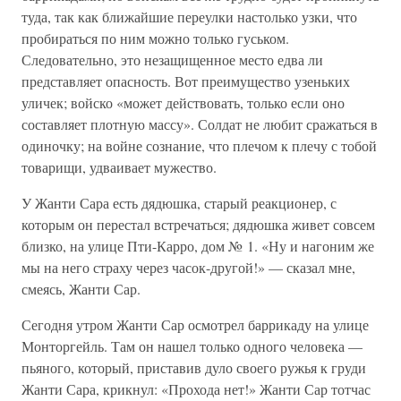
туда, так как ближайшие переулки настолько узки, что
пробираться по ним можно только гуськом.
Следовательно, это незащищенное место едва ли
представляет опасность. Вот преимущество узеньких
уличек; войско «может действовать, только если оно
составляет плотную массу». Солдат не любит сражаться в
одиночку; на войне сознание, что плечом к плечу с тобой
товарищи, удваивает мужество.
У Жанти Сара есть дядюшка, старый реакционер, с
которым он перестал встречаться; дядюшка живет совсем
близко, на улице Пти-Карро, дом № 1. «Ну и нагоним же
мы на него страху через часок-другой!» — сказал мне,
смеясь, Жанти Сар.
Сегодня утром Жанти Сар осмотрел баррикаду на улице
Монторгейль. Там он нашел только одного человека —
пьяного, который, приставив дуло своего ружья к груди
Жанти Сара, крикнул: «Прохода нет!» Жанти Сар тотчас