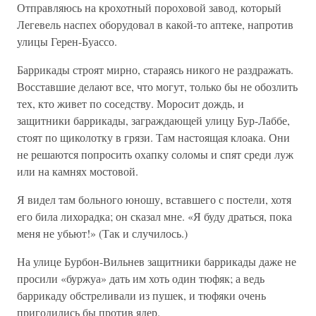
Отправляюсь на крохотный пороховой завод, который
Легевель наспех оборудовал в какой-то аптеке, напротив
улицы Герен-Буассо.
Баррикады строят мирно, стараясь никого не раздражать.
Восставшие делают все, что могут, только бы не обозлить
тех, кто живет по соседству. Моросит дождь, и
защитники баррикады, заграждающей улицу Бур-Лаббе,
стоят по щиколотку в грязи. Там настоящая клоака. Они
не решаются попросить охапку соломы и спят среди луж
или на камнях мостовой.
Я видел там больного юношу, вставшего с постели, хотя
его била лихорадка; он сказал мне. «Я буду драться, пока
меня не убьют!» (Так и случилось.)
На улице Бурбон-Вильнев защитники баррикады даже не
просили «буржуа» дать им хоть один тюфяк; а ведь
баррикаду обстреливали из пушек, и тюфяки очень
пригодились бы против ядер.