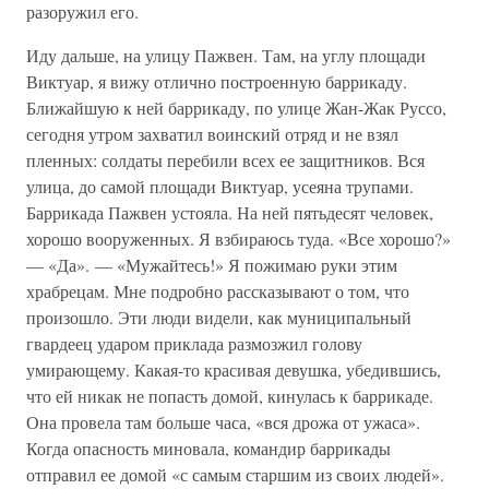
разоружил его.
Иду дальше, на улицу Пажвен. Там, на углу площади
Виктуар, я вижу отлично построенную баррикаду.
Ближайшую к ней баррикаду, по улице Жан-Жак Руссо,
сегодня утром захватил воинский отряд и не взял
пленных: солдаты перебили всех ее защитников. Вся
улица, до самой площади Виктуар, усеяна трупами.
Баррикада Пажвен устояла. На ней пятьдесят человек,
хорошо вооруженных. Я взбираюсь туда. «Все хорошо?»
— «Да». — «Мужайтесь!» Я пожимаю руки этим
храбрецам. Мне подробно рассказывают о том, что
произошло. Эти люди видели, как муниципальный
гвардеец ударом приклада размозжил голову
умирающему. Какая-то красивая девушка, убедившись,
что ей никак не попасть домой, кинулась к баррикаде.
Она провела там больше часа, «вся дрожа от ужаса».
Когда опасность миновала, командир баррикады
отправил ее домой «с самым старшим из своих людей».