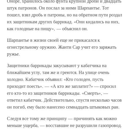
Оноре, хранилось около фунта крупной дроби и двадцать
штук патронов. Он послал за ними Шарпантье. Тот
пошел, взял дробь и патроны, но на обратном пути роздал
их защитникам других баррикад. «Они кидались на них,
как голодные на пищу», — объяснил он.
Шарпантье в жизни своей еще не прикасался к
огнестрельному оружию. Жанти Сар учит его заряжать
ружье.
Защитники баррикады закусывают у кабатчика на
ближайшем углу, там же и греются. На улице очень
холодно. Кабатчик объявил: «Кто голоден, пусть
приходит поесть». — «А кто же заплатит?» — спросил
его кто-то из защитников баррикады. «Смерть», —
ответил кабатчик. Действительно, спустя несколько часов
он погиб, ему было нанесено семнадцать штыковых ран.
Следуя все тому же принципу — причинять как можно
меньше ущерба, — восставшие не разрушили газопровод.