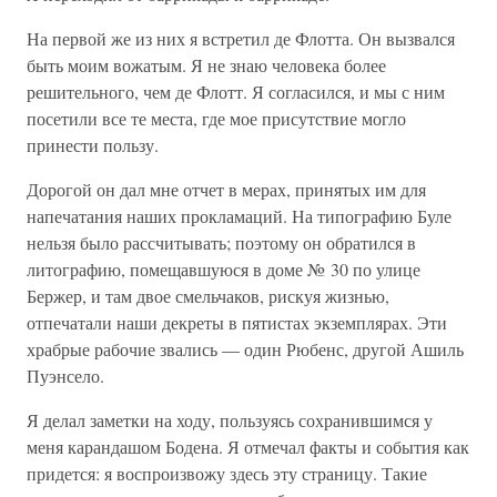
На первой же из них я встретил де Флотта. Он вызвался
быть моим вожатым. Я не знаю человека более
решительного, чем де Флотт. Я согласился, и мы с ним
посетили все те места, где мое присутствие могло
принести пользу.
Дорогой он дал мне отчет в мерах, принятых им для
напечатания наших прокламаций. На типографию Буле
нельзя было рассчитывать; поэтому он обратился в
литографию, помещавшуюся в доме № 30 по улице
Бержер, и там двое смельчаков, рискуя жизнью,
отпечатали наши декреты в пятистах экземплярах. Эти
храбрые рабочие звались — один Рюбенс, другой Ашиль
Пуэнсело.
Я делал заметки на ходу, пользуясь сохранившимся у
меня карандашом Бодена. Я отмечал факты и события как
придется: я воспроизвожу здесь эту страницу. Такие