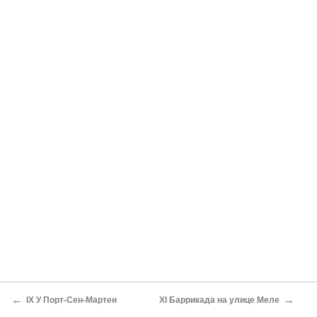
←
→
IX У Порт-Сен-Мартен
XI Баррикада на улице Меле