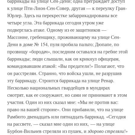
баррикады на улице Сен-Дени; одна преграждает доступ
к улице Пти-Лион-Сен-Совер, другая — к переулку Гран-
Юрлер. Здесь на перекрестке забаррикадированы все
четыре угла. Эта баррикада сегодня утром уже
подверглась атаке. Одному из ее защитников —
Массонне, гребенщику, проживающему на улице Сен-
Дени в доме № 154, пуля пробила пальто; Дюпапе, по
прозвищу «бородач», последним оставался на гребне этой
баррикады; люди слышали, как он крикнул офицерам,
командовавшим атакой: «Вы предатели!» Полагают, что
он расстрелян. Странно, что войска ушли, не разрушив
эту баррикаду. Строится баррикада на улице Ренар.
Несколько национальных гвардейцев в мундирах
смотрят, как ее сооружают, но сами не принимают в этом
участия. Один из них сказал мне: «Мы не против вас:
право на вашей стороне». Они прибавили, что на улице
Рамбюто двенадцать или пятнадцать баррикад. «Сегодня
на рассвете, — сказал мне один из них, — на улице
Бурбон-Вильнев стреляли из пушек, и
здорово стреляли!
»