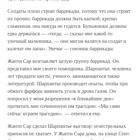
Солдаты плохо строят баррикады, потому что они строят
их прочно; баррикада должна быть шаткой; крепко
слаженная, она никуда не годится. Булыжники должны
едва держаться — «тогда, — сказал мне какой-то
уличный мальчишка, — они мигом валятся на солдат и
калечат им лапы». Увечье — союзник баррикады.
Жанти Сар возглавляет целую группу баррикад. Он
представил мне своего помощника, Шарпантье, человека
лет тридцати шести, ученого, занимающегося также
литературой. Шарпантье производит опыты, чтобы при
обжиге фарфора заменить уголь и дрова газом. Он
попросил у меня разрешения «в ближайшие дни»
прочитать мне сочиненную им трагедию. «Мы сами
сейчас играем трагедию», — ответил я ему.
Жанти Сар сделал Шарпантье выговор: огнестрельных
припасов не хватает. У Жанти Сара дома, на улице Сент-