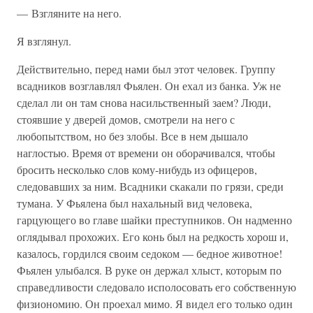
— Взгляните на него.
Я взглянул.
Действительно, перед нами был этот человек. Группу
всадников возглавлял Фьялен. Он ехал из банка. Уж не
сделал ли он там снова насильственный заем? Люди,
стоявшие у дверей домов, смотрели на него с
любопытством, но без злобы. Все в нем дышало
наглостью. Время от времени он оборачивался, чтобы
бросить несколько слов кому-нибудь из офицеров,
следовавших за ним. Всадники скакали по грязи, среди
тумана. У Фьялена был нахальный вид человека,
гарцующего во главе шайки преступников. Он надменно
оглядывал прохожих. Его конь был на редкость хорош и,
казалось, гордился своим седоком — бедное животное!
Фьялен улыбался. В руке он держал хлыст, которым по
справедливости следовало исполосовать его собственную
физиономию. Он проехал мимо. Я видел его только один