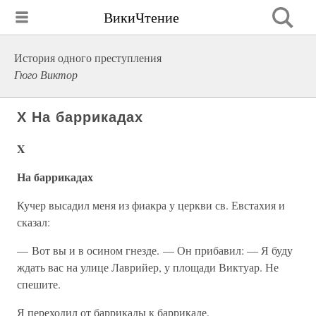
ВикиЧтение
История одного преступления
Гюго Виктор
X На баррикадах
X
На баррикадах
Кучер высадил меня из фиакра у церкви св. Евстахия и
сказал:
— Вот вы и в осином гнезде. — Он прибавил: — Я буду
ждать вас на улице Лаврийер, у площади Виктуар. Не
спешите.
Я переходил от баррикады к баррикаде.