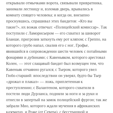
открывали отмычками ворота, связывали привратника,
занимали лестницу и, взломав дверь, врывались в
комнату спящего человека; и когда он, внезапно
проснувшись, спрашивал этих бандитов: «Кто вы
такие?», их вожак отвечал: «Полицейский комиссар». Так
поступили с Ламорисьером — его схватил за шиворот
Бланше, пригрозив заткнуть ему рот кляпом; с Греппо, на
которого грубо напал, свалив его с ног, Грофье,
явившийся в сопровождении шести человек с потайными
фонарями и дубинами; с Кавеньяком, которого арестовал
Колен, — этот слащавый бандит был возмущен тем, что
Кавеньяк отчаянно ругался; с Тьером, которого увел
Гюбо-старший: впоследствии он уверял, будто бы Тьер
«дрожал и плакал» — ложь, приплетенная к
преступлению; с Валантеном, которого схватили в
постели люди Дурланса, подняли за ноги и за руки и
отнесли в запертый на замок полицейский фургон; так же
забрали Мио, которого ждали мучения в африканских
казематах, и Роже (от Севера), с бесстрашной и