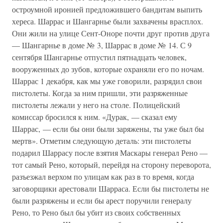
остроумной иронией предложившего бандитам выпить
хереса. Шаррас и Шангарнье были захвачены врасплох.
Они жили на улице Сент-Оноре почти друг против друга
— Шангарнье в доме № 3, Шаррас в доме № 14. С 9
сентября Шангарнье отпустил пятнадцать человек,
вооруженных до зубов, которые охраняли его по ночам.
Шаррас 1 декабря, как мы уже говорили, разрядил свои
пистолеты. Когда за ним пришли, эти разряженные
пистолеты лежали у него на столе. Полицейский
комиссар бросился к ним. «Дурак, — сказал ему
Шаррас, — если бы они были заряжены, ты уже был бы
мертв». Отметим следующую деталь: эти пистолеты
подарил Шаррасу после взятия Маскары генерал Рено —
тот самый Рено, который, перейдя на сторону переворота,
разъезжал верхом по улицам как раз в то время, когда
заговорщики арестовали Шарраса. Если бы пистолеты не
были разряжены и если бы арест поручили генералу
Рено, то Рено был бы убит из своих собственных