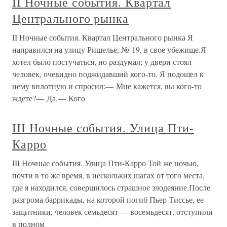
II Ночные события. Квартал
Центрального рынка
II Ночные события. Квартал Центрального рынка Я
направился на улицу Ришелье, № 19, в свое убежище.Я
хотел было постучаться, но раздумал; у двери стоял
человек, очевидно поджидавший кого-то. Я подошел к
нему вплотную и спросил:— Мне кажется, вы кого-то
ждете?— Да.— Кого
III Ночные события. Улица Пти-
Карро
III Ночные события. Улица Пти-Карро Той же ночью,
почти в то же время, в нескольких шагах от того места,
где я находился, совершилось страшное злодеяние.После
разгрома баррикады, на которой погиб Пьер Тиссье, ее
защитники, человек семьдесят — восемьдесят, отступили
в полном