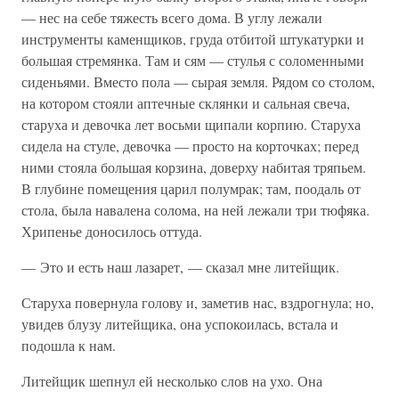
— нес на себе тяжесть всего дома. В углу лежали
инструменты каменщиков, груда отбитой штукатурки и
большая стремянка. Там и сям — стулья с соломенными
сиденьями. Вместо пола — сырая земля. Рядом со столом,
на котором стояли аптечные склянки и сальная свеча,
старуха и девочка лет восьми щипали корпию. Старуха
сидела на стуле, девочка — просто на корточках; перед
ними стояла большая корзина, доверху набитая тряпьем.
В глубине помещения царил полумрак; там, поодаль от
стола, была навалена солома, на ней лежали три тюфяка.
Хрипенье доносилось оттуда.
— Это и есть наш лазарет, — сказал мне литейщик.
Старуха повернула голову и, заметив нас, вздрогнула; но,
увидев блузу литейщика, она успокоилась, встала и
подошла к нам.
Литейщик шепнул ей несколько слов на ухо. Она