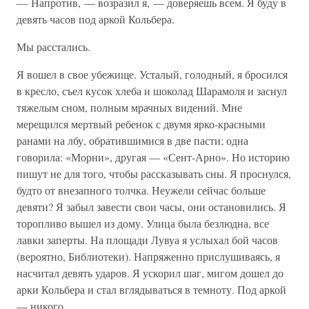
— Напротив, — возразил я, — доверяешь всем. Я буду в
девять часов под аркой Кольбера.
Мы расстались.
Я вошел в свое убежище. Усталый, голодный, я бросился
в кресло, съел кусок хлеба и шоколад Шарамоля и заснул
тяжелым сном, полным мрачных видений. Мне
мерещился мертвый ребенок с двумя ярко-красными
ранами на лбу, обратившимися в две пасти; одна
говорила: «Морни», другая — «Сент-Арно». Но историю
пишут не для того, чтобы рассказывать сны. Я проснулся,
будто от внезапного толчка. Неужели сейчас больше
девяти? Я забыл завести свои часы, они остановились. Я
торопливо вышел из дому. Улица была безлюдна, все
лавки заперты. На площади Лувуа я услыхал бой часов
(вероятно, Библиотеки). Напряженно прислушиваясь, я
насчитал девять ударов. Я ускорил шаг, мигом дошел до
арки Кольбера и стал вглядываться в темноту. Под аркой
— никого.