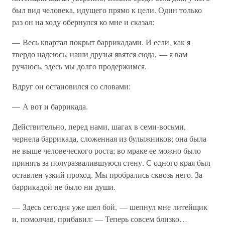
был вид человека, идущего прямо к цели. Один только
раз он на ходу обернулся ко мне и сказал:
— Весь квартал покрыт баррикадами. И если, как я
твердо надеюсь, наши друзья явятся сюда, — я вам
ручаюсь, здесь мы долго продержимся.
Вдруг он остановился со словами:
— А вот и баррикада.
Действительно, перед нами, шагах в семи-восьми,
чернела баррикада, сложенная из булыжников; она была
не выше человеческого роста; во мраке ее можно было
принять за полуразвалившуюся стену. С одного края был
оставлен узкий проход. Мы пробрались сквозь него. За
баррикадой не было ни души.
— Здесь сегодня уже шел бой, — шепнул мне литейщик
и, помолчав, прибавил: — Теперь совсем близко…