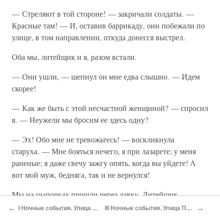
— Стреляют в той стороне! — закричали солдаты. —
Красные там! — И, оставив баррикаду, они побежали по
улице, в том направлении, откуда донесся выстрел.
Оба мы, литейщик и я, разом встали.
— Они ушли, — шепнул он мне едва слышно. — Идем
скорее!
— Как же быть с этой несчастной женщиной? — спросил
я. — Неужели мы бросим ее здесь одну?
— Эх! Обо мне не тревожьтесь! — воскликнула
старуха. — Мне бояться нечего, я при лазарете; у меня
раненые; я даже свечу зажгу опять, когда вы уйдете! А
вот мой муж, бедняга, так и не вернулся!
Мы на цыпочках прошли через лавку. Литейщик
бесшумно приоткрыл дверь и выглянул наружу.
←
→
I Ночные события. Улица Тиктонн
III Ночные события. Улица Пти-Карро
Некоторые жильцы соседних домов подчинились