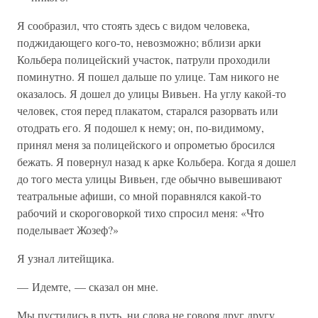
Я сообразил, что стоять здесь с видом человека,
поджидающего кого-то, невозможно; вблизи арки
Кольбера полицейский участок, патрули проходили
поминутно. Я пошел дальше по улице. Там никого не
оказалось. Я дошел до улицы Вивьен. На углу какой-то
человек, стоя перед плакатом, старался разорвать или
отодрать его. Я подошел к нему; он, по-видимому,
принял меня за полицейского и опрометью бросился
бежать. Я повернул назад к арке Кольбера. Когда я дошел
до того места улицы Вивьен, где обычно вывешивают
театральные афиши, со мной поравнялся какой-то
рабочий и скороговоркой тихо спросил меня: «Что
поделывает Жозеф?»
Я узнал литейщика.
— Идемте, — сказал он мне.
Мы пустились в путь, ни слова не говоря друг другу,