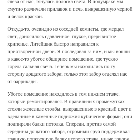
слева от нас, тянулась полоска света. В полумраке мы
смутно различали прилавок и печь, выкрашенную черной
и белок краской.
Откуда-то, очевидно из соседней комнаты, где мерцал
свет, доносилось сдавленное, глухое, прерывистое
хрипенье. Литейщик быстро направился к
приотворенной двери. Я последовал за ним, и мы вошли
в какое-то убогое обширное помещение, где тускло
горела сальная свеча. Теперь мы находились по ту
сторону дощатого забора; только этот забор отделял нас
от баррикады.
Убогое помещение находилось в том нижнем этаже,
который ремонтировался. В правильных промежутках
стояли железные столбы, выкрашенные в красный цвет и
вделанные в каменные подножия кубической формы; они
подпирали балки потолка. Спереди, против самой
середины дощатого забора, огромный сруб поддерживал
главную поперечную балку второго этажа, иначе говоря