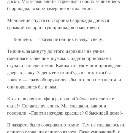
доски. Мы услышали быстрые шаги обоих защитников
баррикады, вскоре замершие в отдалении.
Мгновение спустя со стороны баррикады донесся
громкий говор и стук прикладов о мостовую.
— Кончено, — сказал литейщик и задул свечу.
Тишина, за минуту до этого царившая на улице,
сменилась зловещим шумом. Солдаты прикладами
стучали в двери домов. Каким-то чудом они проглядели
дверь в лавку. Задень ее кто-нибудь из них хотя бы
локтем — сразу обнаружилось бы, что она не заперта, и
они ворвались бы к нам.
Кто-то, вероятно офицер, орал: «Сейчас же осветите
окна!» Солдаты ругались. Мы слышали, как они
говорили: «Где эти негодяи красные? Обыскивай дома!»
В лазарете было совершенно темно. Там не слышалось ни
единого слова, ни единого вздоха. Даже умирающий, и