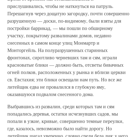
прислушивались, чтобы не наткнуться на патруль.
Перешагнув через дощатую загородку, почти совершенно
разрушенную — доски, по-видимому, были взяты для
постройки баррикад, — мы пошли по обширному
участку, покрытому развалинами домов, недавно
снесенных в самом конце улиц Монмартр и
Монторгейль. На полуразрушенных старинных
фронтонах, сиротливо черневших там и сям, играли
красноватые блики — должно быть, отсветы бивачных
огней полков, расположенных у рынка и вблизи церкви
св. Евстахия; эти блики освещали нам путь. Но все же
литейщик едва не провалился в глубокую яму,
оказавшуюся подвалом снесенного дома.
Выбравшись из развалин, среди которых там и сям
попадались деревья, остатки исчезнувших садов, мы
попали в узкие, кривые, совершенно темные переулки,
где, казалось, невозможно было найти дорогу. Но
литейщик шагал уверенно, словно среди бела дня; у него