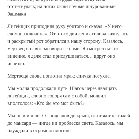
отстегнулась; на ногах были грубые шнурованные
башмаки.
Литейщик приподнял руку убитого и сказал: «У него
сломана ключица». От этого движения голова качнулась
и раскрытый рот обратился в нашу сторону. Казалось,
мертвец вот-вот заговорит с нами. Я смотрел на это
видение, я даже стал прислушиваться… вдруг оно
исчезло.
Мертвеца снова поглотил мрак; спичка потухла.
Мы молча продолжали путь. Шагов через двадцать
литейщик, словно говоря сам с собой, молвил
вполголоса: «Кто бы это мог быть?»
Мы шли и шли. От подвалов до крыш, от нижних этажей
до мансард — нигде ни проблеска света. Казалось, мы
блуждали в огромной могиле.