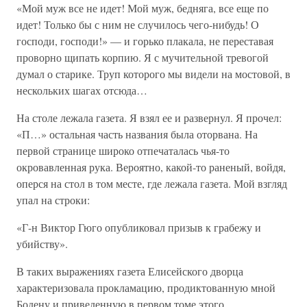
«Мой муж все не идет! Мой муж, бедняга, все еще по
идет! Только бы с ним не случилось чего-нибудь! О
господи, господи!» — и горько плакала, не переставая
проворно щипать корпию. Я с мучительной тревогой
думал о старике. Труп которого мы видели на мостовой, в
нескольких шагах отсюда…
На столе лежала газета. Я взял ее и развернул. Я прочел:
«П…» остальная часть названия была оторвана. На
первой странице широко отпечаталась чья-то
окровавленная рука. Вероятно, какой-то раненый, войдя,
оперся на стол в том месте, где лежала газета. Мой взгляд
упал на строки:
«Г-н Виктор Гюго опубликовал призыв к грабежу и
убийству».
В таких выражениях газета Елисейского дворца
характеризовала прокламацию, продиктованную мной
Бодену и приведенную в первом томе этого