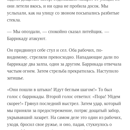
они летели вкось, и ни одна не пробила досок. Мы
услыхали, как на улицу со звоном посыпались разбитые
стекла.
— Мы опоздали, — спокойно сказал литейщик. —
Баррикаду атакуют.
Он придвинул себе стул и сел. Оба рабочих, по-
видимому, стреляли превосходно. Нападающие дали по
баррикаде два залпа, один за другим. Баррикада отвечала
частым огнем. Затем стрельба прекратилась. Наступило
затишье.
«Они пошли в штыки! Идут беглым шагом!» То был
голос с баррикады. Второй голос ответил: «Пора! Уйдем
скорее!» Грянул последний выстрел. Затем удар, который
мы приняли за предостережение, потряс дощатый забор,
укрывавший лазарет. На самом деле это один из рабочих,
уходя, бросил свое ружье, и оно, падая, стукнулось о