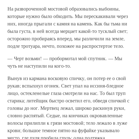
На развороченной мостовой образовались выбоины,
которые нужно было обходить. Мы перескакивали через
них, иногда прыгали с камня на камень. Как бы тьма ни
была густа, в ней всегда мерцает какой-то тусклый свет;
осторожно пробираясь вперед, мы различили на земле,
подле тротуара, нечто, похожее на распростертое тело.
— Черт возьми! — пробормотал мой спутник. — Мы
чуть не наступили на кого-то.
Вынув из кармана восковую спичку, он потер ее о свой
рукав; вспыхнул огонек. Свет упал на иссиня-бледное
лицо, остекленелые глаза смотрели на нас. То был труп
старика; литейщик быстро осветил его, обведя спичкой с
головы до ног. Мертвец лежал, широко раскинув руки,
словно распятый. Седые, на кончиках окровавленные
волосы прилипли к грязи мостовой; тело лежало в луже
крови; большое темное пятно на фуфайке указывало
место, где пуля пробила грудь; одна подтяжка