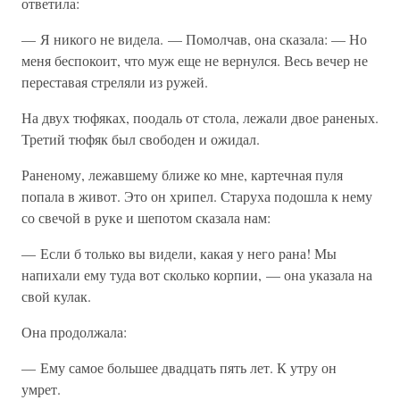
ответила:
— Я никого не видела. — Помолчав, она сказала: — Но
меня беспокоит, что муж еще не вернулся. Весь вечер не
переставая стреляли из ружей.
На двух тюфяках, поодаль от стола, лежали двое раненых.
Третий тюфяк был свободен и ожидал.
Раненому, лежавшему ближе ко мне, картечная пуля
попала в живот. Это он хрипел. Старуха подошла к нему
со свечой в руке и шепотом сказала нам:
— Если б только вы видели, какая у него рана! Мы
напихали ему туда вот сколько корпии, — она указала на
свой кулак.
Она продолжала:
— Ему самое большее двадцать пять лет. К утру он
умрет.