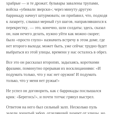
храбрые — и те дрожат; бульвары завалены трупами,
войска «убивали зверски»; через минуту-другую
баррикаду начнут штурмовать; он прибавил, что, подходя
к лазарету, слышал мерный гул шагов, направлявшихся к
перекрестку, — это, конечно, шли солдаты; здесь, сказал
он, нам нечего делать, нужно уйти как можно скорее;
было «просто глупо» назначить встречу в этом доме, где
нет второго выхода; может быть, уже сейчас трудно будет
выбраться из этой улицы, времени у нас осталось в обрез.
Все это он рассказал второпях, задыхаясь, короткими
фразами, поминутно прерывая их восклицаниями: «И
подумать только, что у нас нет оружия! И подумать
только, что у меня нет ружья!»
Не успел он договорить, как с баррикады послышался
крик: «Берегись!», и почти тотчас грянул выстрел.
Ответом на него был сильный залп. Несколько пуль
задели дощатый забор, отделявший лазарет от улицы, но