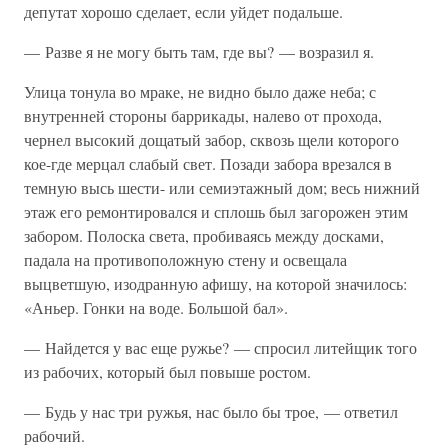
депутат хорошо сделает, если уйдет подальше.
— Разве я не могу быть там, где вы? — возразил я.
Улица тонула во мраке, не видно было даже неба; с
внутренней стороны баррикады, налево от прохода,
чернел высокий дощатый забор, сквозь щели которого
кое-где мерцал слабый свет. Позади забора врезался в
темную высь шести- или семиэтажный дом; весь нижний
этаж его ремонтировался и сплошь был загорожен этим
забором. Полоска света, пробиваясь между досками,
падала на противоположную стену и освещала
выцветшую, изодранную афишу, на которой значилось:
«Аньер. Гонки на воде. Большой бал».
— Найдется у вас еще ружье? — спросил литейщик того
из рабочих, который был повыше ростом.
— Будь у нас три ружья, нас было бы трое, — ответил
рабочий.