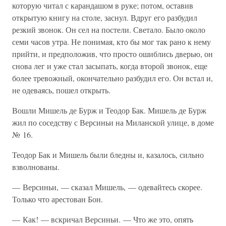
которую читал с карандашом в руке; потом, оставив
открытую книгу на столе, заснул. Вдруг его разбудил
резкий звонок. Он сел на постели. Светало. Было около
семи часов утра. Не понимая, кто бы мог так рано к нему
прийти, и предположив, что просто ошиблись дверью, он
снова лег и уже стал засыпать, когда второй звонок, еще
более тревожный, окончательно разбудил его. Он встал и,
не одеваясь, пошел открыть.
Вошли Мишель де Бурж и Теодор Бак. Мишель де Бурж
жил по соседству с Версиньи на Миланской улице, в доме
№ 16.
Теодор Бак и Мишель были бледны и, казалось, сильно
взволнованы.
— Версиньи, — сказал Мишель, — одевайтесь скорее.
Только что арестован Бон.
— Как! — вскричал Версиньи. — Что же это, опять