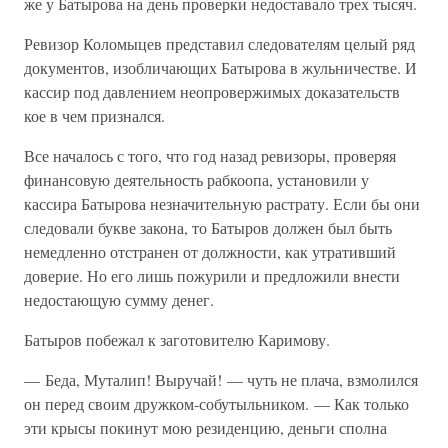
же у Батырова на день проверки недоставало трех тысяч.
Ревизор Коломыцев представил следователям целый ряд
документов, изобличающих Батырова в жульничестве. И
кассир под давлением неопровержимых доказательств
кое в чем признался.
Все началось с того, что год назад ревизоры, проверяя
финансовую деятельность рабкоопа, установили у
кассира Батырова незначительную растрату. Если бы они
следовали букве закона, то Батыров должен был быть
немедленно отстранен от должности, как утративший
доверие. Но его лишь пожурили и предложили внести
недостающую сумму денег.
Батыров побежал к заготовителю Каримову.
— Беда, Муталип! Выручай! — чуть не плача, взмолился
он перед своим дружком-собутыльником. — Как только
эти крысы покинут мою резиденцию, деньги сполна