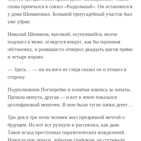
снова примчался в совхоз «Раздольный». Он остановился
у дома Шимановых. Большой приусадебный участок был
уже убран.
Николай Шиманов, высокий, осунувшийся, молча
подошел к меже, огляделся вокруг, как бы оценивая
обстановку, и размашисто отмерил двадцать шагов прямо
и четыре вправо.
— Здесь… — ни на кого не глядя сказал он и отошел в
сторону.
Подполковник Погнеребко и понятые взялись за лопаты.
Прошла минута, другая — и вот в земле показался
целлофановый мешочек. В нем были тугие пачки денег…
Три дня и три ночи человек жил призрачной мечтой о
будущем. Но вот все рухнуло и рассеялась, как дым.
Таков исход преступных паразитических вожделений.
Никогда еще деньги, добытые грабежом, не согревали