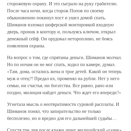
сторожевую охрану. И это сыграло на руку грабителю.
После часа ночи, когда сторож Попов по своему
обыкновению покинул пост и ушел домой спать,
Шиманов взломал шоферской монтировкой входную
дверь, проник в контору и, пользуясь ключом, открыл
денежный сейф. Он орудовал неторопливо, не боясь
появления охраны.
На вопрос о том, где спрятаны деньги, Шиманов молчал.
Но по ночам он не мог спать, ходил по камере, думал.
«Там, дома, остались жена и трое детей. Какой он теперь
муж и отец?! Предал их, променял на рубли. Нет у него
семьи, ни счастья, ни богатства. Все равно, рано или
поздно, милиция найдет деньги. Что ждет его впереди?»
Угнетала мысль о неотвратимости суровой расплаты. И
Шиманов понял, что запирательство не только
бесполезно, но и вредно для его дальнейшей судьбы…
Спустя три дня после кражи денег милицейский «газик»