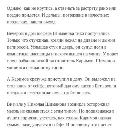
Однако, как не крутись, а отвечать за растрату рано или
поздно придется. И дельцы, погрязшие в нечестных
проделках, нашли выход.
Вечером в дом шофера Шиманова тихо постучались.
Только что отужинав, хозяин лежал на диване и дымил
папиросой. Услышав стук в дверь, он сунул ноги в
комнатные шлепанцы и нехотя вышел на улицу. У ворот
стоял рабкооповский заготовитель Каримов. Шиманов
удивился нежданному гостю.
А Каримов сразу же приступил к делу. Он выложил на
стол ключ от сейфа, который дал ему кассир Батыров, и
предложил сегодня же ночью действовать.
Вначале у Николая Шиманова возникла осторожная
мысль не связываться с этим типом. Но поднявшаяся в
душе неприязнь улеглась, как только Каримов назвал
сумму, находящуюся в сейфе. И половину этих денег