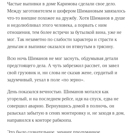
Частые выпивки в доме Каримова сделали свое дело.
Между заготовителем и шофером Шимановым завязалось
что-то внешне похожее на дружбу. Хотя Шиманов в душе
и недолюбливал этого человека, а порвать с ним
отношения, тем более встречи за бутылкой вина, уже не
мог. Так незаметно по слабости характера и страсти к
деньгам и выпивке оказался он втянутым в трясину.
Всю ночь Шиманов не мог заснуть, обдумывая детали
предстоящего дела. А чуть забрезжил рассвет, он завел
свой грузовик и, ни слова не сказав жене, сердитый и
задумчивый, уехал в поле «по зерно».
День показался вечностью. Шиманов мотался как
угорелый, и на последнем рейсе, идя на спуск, едва не
совершил аварию. Вернувшись домой в полночь, он
разыскал забытую в сенях монтировку и, не заходя в дом,
направился к конторе рабкоопа.
Это было сознательное, заранее продуманное