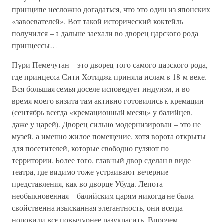
принципе несложно догадаться, что это один из японских
«завоевателей». Вот такой исторический коктейль
получился – а дальше заехали во дворец царского рода
принцессы…
Пури Пемечутан – это дворец того самого царского рода,
где принцесса Сити Хотиджа приняла ислам в 18-м веке.
Вся большая семья доселе исповедует индуизм, и во
время моего визита там активно готовились к кремации
(сентябрь всегда «кремационный месяц» у балийцев,
даже у царей). Дворец сильно модернизирован – это не
музей, а именно жилое помещение, хотя ворота открыты
для посетителей, которые свободно гуляют по
территории. Более того, главный двор сделан в виде
театра, где видимо тоже устраивают вечерние
представления, как во дворце Убуда. Лепота
необыкновенная – балийским царям никогда не была
свойственна изысканная элегантность, они всегда
норовили все повычурнее разукрасить. Впрочем,