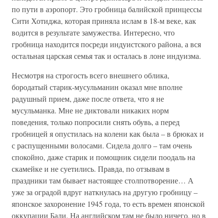
по пути в аэропорт. Это гробница балийской принцессы
Сити Хотиджа, которая приняла ислам в 18-м веке, как
водится в результате замужества. Интересно, что
гробница находится посреди индуистского района, а вся
остальная царская семья так и осталась в лоне индуизма.
Несмотря на строгость всего внешнего облика,
бородатый старик-мусульманин оказал мне вполне
радушный прием, даже после ответа, что я не
мусульманка. Мне не диктовали никаких норм
поведения, только попросили снять обувь, а перед
гробницей я опустилась на колени как была – в брюках и
с распущенными волосами. Сидела долго – там очень
спокойно, даже старик и помощник сидели поодаль на
скамейке и не суетились. Правда, по отзывам в
праздники там бывает настоящее столпотворение… А
уже за оградой вдруг наткнулась на другую гробницу –
японское захоронение 1945 года, то есть времен японской
оккупации Бали. На английском там не было ничего, но в