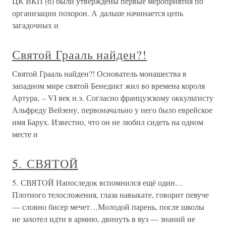
ЦК ВКП (б) были утверждены первые мероприятия по
организации похорон. А дальше начинается цепь
загадочных и
Святой Грааль найден?!
Святой Грааль найден?! Основатель монашества в
западном мире святой Бенедикт жил во времена короля
Артура, – VI век н.э. Согласно французскому оккультисту
Альфреду Вейзену, первоначально у него было еврейское
имя Барух. Известно, что он не любил сидеть на одном
месте и
5. СВЯТОЙ
5. СВЯТОЙ Напоследок вспомнился ещё один…
Плотного телосложения, глаза навыкате, говорит певуче
— словно бисер мечет…Молодой парень, после школы
не захотел идти в армию, двинуть в вуз — знаний не