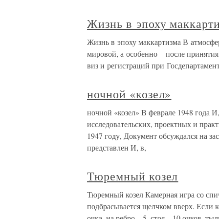
Жизнь в эпоху маккарт
Жизнь в эпоху маккартизма В атмосфе
мировой, а особенно – после принятия
виз и регистраций при Госдепартаме
ночной «козел»
ночной «козел» В феврале 1948 года И
исследовательских, проектных и прак
1947 году, Документ обсуждался на за
представлен И, в,
Тюремный козел
Тюремный козел Камерная игра со спи
подбрасывается щелчком вверх. Если к
очка, на ребро – 5, стоя – 10 очков, т