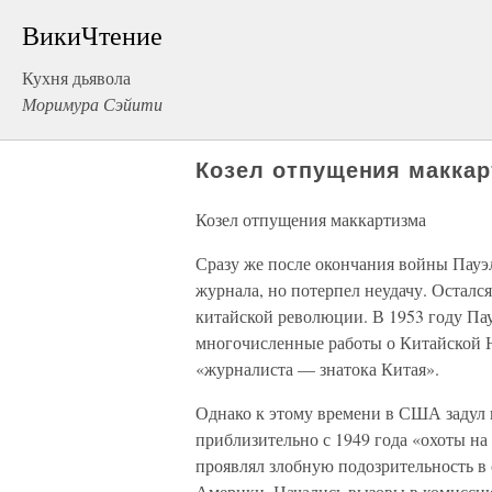
ВикиЧтение
Кухня дьявола
Моримура Сэйити
Козел отпущения макка
Козел отпущения маккартизма
Сразу же после окончания войны Пауэл
журнала, но потерпел неудачу. Остался
китайской революции. В 1953 году Пау
многочисленные работы о Китайской 
«журналиста — знатока Китая».
Однако к этому времени в США задул 
приблизительно с 1949 года «охоты на
проявлял злобную подозрительность в
Америки. Начались вызовы в комиссию