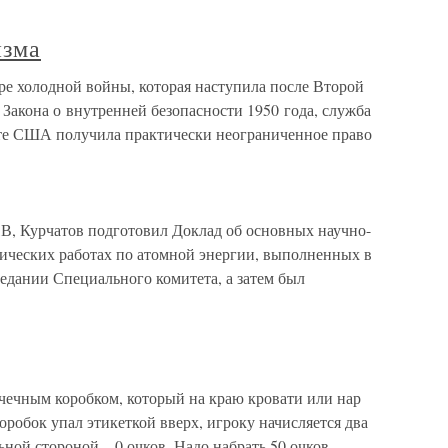
изма
ре холодной войны, которая наступила после Второй
 Закона о внутренней безопасности 1950 года, служба
нте США получила практически неограниченное право
,В, Курчатов подготовил Доклад об основных научно-
тических работах по атомной энергии, выполненных в
седании Специального комитета, а затем был
чечным коробком, который на краю кровати или нар
оробок упал этикеткой вверх, игроку начисляется два
ыльной стороной – 0 очков. Надо набрать 50 очков.