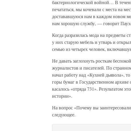
бактериологической войной… В течени
печататься, мы кочевали с места на 
достававшуюся нам в каждом новом ме
нам хорошую службу, — говорит Пауэ
Когда разразилась мода на предметы с
у них старую мебель и утварь и откры
семью из четырех человек, включавшую
Не давать заглохнуть росткам беспокой
журналистов и писателей. По странном
начал работу над «Кухней дьявола», то
горы бумаг в Государственном архиве
касалось «отряда 731». Результатом это
истории».
На вопрос «Почему вы заинтересовали
следующее.