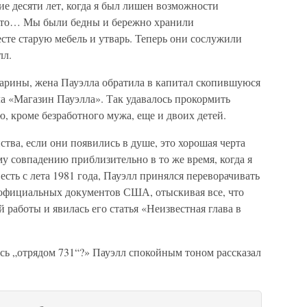
е десяти лет, когда я был лишен возможности
место… Мы были бедны и бережно хранили
сте старую мебель и утварь. Теперь они сослужили
лл.
тарины, жена Пауэлла обратила в капитал скопившуюся
ла «Магазин Пауэлла». Так удавалось прокормить
, кроме безработного мужа, еще и двоих детей.
ства, если они появились в душе, это хорошая черта
у совпадению приблизительно в то же время, когда я
 есть с лета 1981 года, Пауэлл принялся переворачивать
 официальных документов США, отыскивая все, что
й работы и явилась его статья «Неизвестная глава в
сь „отрядом 731“?» Пауэлл спокойным тоном рассказал