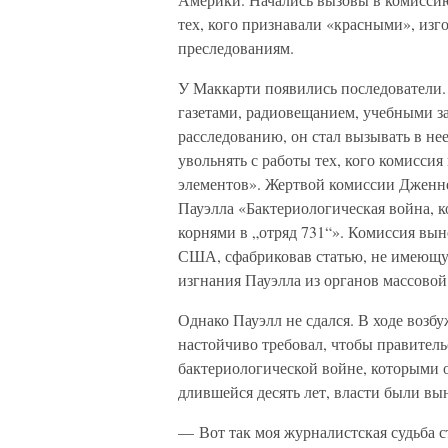
тех, кого признавали «красными», изг
преследованиям.
У Маккарти появились последователи.
газетами, радиовещанием, учебными з
расследованию, он стал вызывать в не
увольнять с работы тех, кого комисси
элементов». Жертвой комиссии Дженнер
Пауэлла «Бактериологическая война, к
корнями в „отряд 731“». Комиссия вын
США, сфабриковав статью, не имеющу
изгнания Пауэлла из органов массово
Однако Пауэлл не сдался. В ходе возб
настойчиво требовал, чтобы правите
бактериологической войне, которыми о
длившейся десять лет, власти были вы
— Вот так моя журналистская судьба с