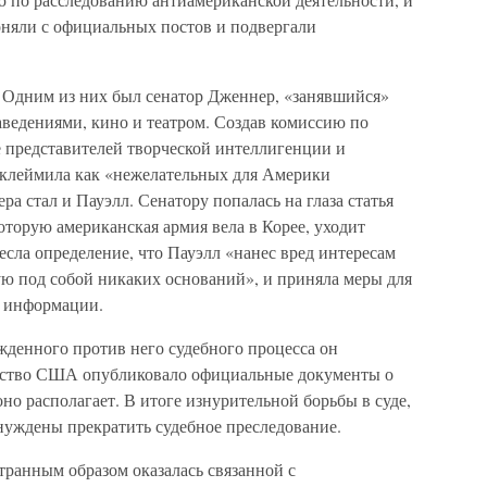
оняли с официальных постов и подвергали
 Одним из них был сенатор Дженнер, «занявшийся»
аведениями, кино и театром. Создав комиссию по
е представителей творческой интеллигенции и
я клеймила как «нежелательных для Америки
а стал и Пауэлл. Сенатору попалась на глаза статья
оторую американская армия вела в Корее, уходит
есла определение, что Пауэлл «нанес вред интересам
ю под собой никаких оснований», и приняла меры для
й информации.
ужденного против него судебного процесса он
льство США опубликовало официальные документы о
но располагает. В итоге изнурительной борьбы в суде,
нуждены прекратить судебное преследование.
транным образом оказалась связанной с