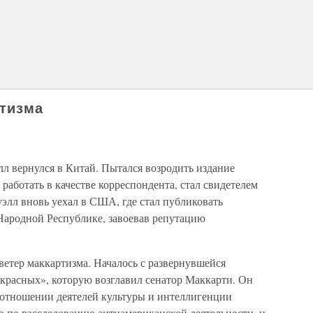
ртизма
л вернулся в Китай. Пытался возродить издание
 работать в качестве корреспондента, стал свидетелем
элл вновь уехал в США, где стал публиковать
Народной Республике, завоевав репутацию
ветер маккартизма. Началось с развернувшейся
 красных», которую возглавил сенатор Маккарти. Он
 отношении деятелей культуры и интеллигенции
 по расследованию антиамериканской деятельности, и