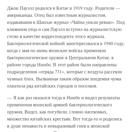
Джон Пауэлл родился в Китае в 1919 году. Родители —
американцы. Отец был известным журналистом,
издававшим в Шанхае журнал «Чайна уикли ревью». Под
влиянием отца и сам Пауэлл вступил на журналистскую
стезю в качестве корреспондента этого журнала.
Бактериологической войной заинтересовался в 1940 году,
когда с мая по июнь японские войска применяли
бактериологическое оружие в Центральном Китае, в
районе города Нинбо. В этот район были направлены
подразделения «отряда 731», которые с воздуха рассеяли
чумных блох. Вызванная таким образом эпидемия чумы
охватила ряд китайских городов и поселков.
— Я как раз оказался тогда в Нинбо и видел результаты
применения японской армией бактериологического
оружия, Видел, как погубили, словно насекомых,
множество китайских крестьян. Вот тогда-то и родились
в душе ненависть и невыразимый гнев к японской