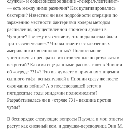
службы» и общевойсковое звание «генерал-лейтенант»
— есть между ними различия? Как культивировались
бактерии? Известны ли вам подробности операции по
заражению местности бактериями холеры методом
распыления, осуществленной японской армией в
Чунцине? Почему вы считаете, что подопытных было
три тысячи человек? Что вы знаете о заключенных
американских военнопленных? Полностью ли
уничтожены препараты, изготовленные по результатам
вскрытий? Какими еще данными располагают в Японии
об «отряде 731»? Что вы думаете о причинах эпидемии
сыпного тифа, вспыхнувшей в Японии сразу же после
окончания войны? А о последовавшей затем в
пятидесятые годы эпидемии полиомиелита?
Разрабатывалась ли в «отряде 731» вакцина против
чумы?
В беспорядке следующие вопросы Пауэлла и мои ответы
растут как снежный ком, и девушка-переводчица Энн М.