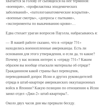
хватается за голову от сыпящихся на нее терминов:
«военврач», «профилактика эпидемических
заболеваний», «патологоанатомические вскрытия»,
«военные смотры», «допросы с пытками»,
«эксперименты по выкачиванию крови»…
Едва стихает ураган вопросов Пауэлла, набрасываюсь я:
— В вашей работе сказано, что в «отряде 731»
находились военнопленные американцы. Есть ли
основания для этого утверждения, и если да, то какие?
Почему у вас возник интерес к «отряду 731»? Каким
образом вы вообще отыскали материалы об отряде?
Гражданином какой страны был переводчик,
переводивший допрос Исии и других руководителей
отряда в штаб-квартире американских оккупационных
войск в Японии? Какую позицию по отношению к Исии
занял отдел «Джи-2» штаб-квартиры?..
Около двух часов дня мы прервали беседу.