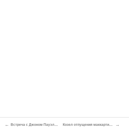
←
→
Встреча с Джоном Пауэллом
Козел отпущения маккартизма