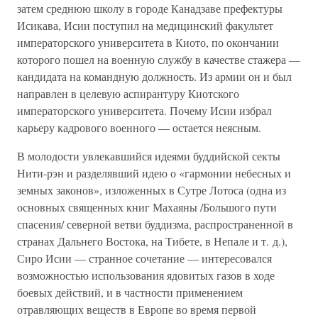
затем среднюю школу в городе Канадзаве префектуры
Исикава, Исии поступил на медицинский факультет
императорского университета в Киото, по окончании
которого пошел на военную службу в качестве стажера —
кандидата на командную должность. Из армии он и был
направлен в целевую аспирантуру Киотского
императорского университета. Почему Исии избрал
карьеру кадрового военного — остается неясным.
В молодости увлекавшийся идеями буддийской секты
Нити-рэн и разделявший идею о «гармонии небесных и
земных законов», изложенных в Сутре Лотоса (одна из
основных священных книг Махаяны /Большого пути
спасения/ северной ветви буддизма, распространенной в
странах Дальнего Востока, на Тибете, в Непале и т. д.),
Сиро Исии — странное сочетание — интересовался
возможностью использования ядовитых газов в ходе
боевых действий, и в частности применением
отравляющих веществ в Европе во время первой