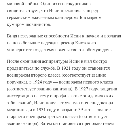
мировой войны. Один из его сокурсников
свидетельствует, что Исии преклонялся перед
германским «железным канцлером» Бисмарком —
кумиром шовинистов.
Видя незаурядные способности Исии к наукам и возлагая
на него большие надежды, ректор Киотского
университета отдал ему в жены свою любимую дочь.
После окончания аспирантуры Исии начал быстро
продвигаться по службе. В 1921 году он становится
военврачом второго класса (соответствует званию
поручика), в 1924 году — военврачом первого класса
(соответствует званию капитана). В 1927 году, защитив
диссертацию на тему о профилактике эпидемических
заболеваний, Исии получает ученую степень доктора
медицины, а в 1931 году в возрасте 39 лет — звание
старшего военврача третьего класса (соответствует
званию майора). Затем он становится преподавателем