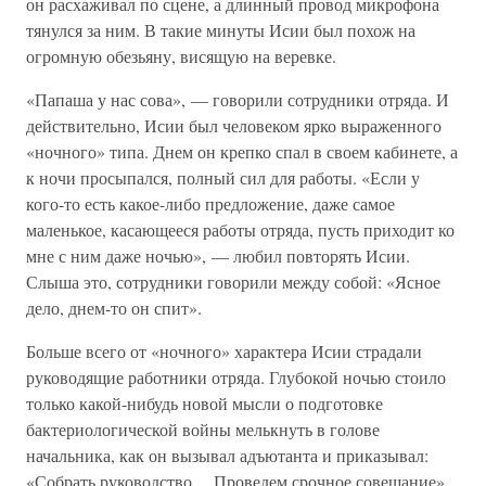
он расхаживал по сцене, а длинный провод микрофона
тянулся за ним. В такие минуты Исии был похож на
огромную обезьяну, висящую на веревке.
«Папаша у нас сова», — говорили сотрудники отряда. И
действительно, Исии был человеком ярко выраженного
«ночного» типа. Днем он крепко спал в своем кабинете, а
к ночи просыпался, полный сил для работы. «Если у
кого-то есть какое-либо предложение, даже самое
маленькое, касающееся работы отряда, пусть приходит ко
мне с ним даже ночью», — любил повторять Исии.
Слыша это, сотрудники говорили между собой: «Ясное
дело, днем-то он спит».
Больше всего от «ночного» характера Исии страдали
руководящие работники отряда. Глубокой ночью стоило
только какой-нибудь новой мысли о подготовке
бактериологической войны мелькнуть в голове
начальника, как он вызывал адъютанта и приказывал:
«Собрать руководство… Проведем срочное совещание».