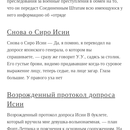
преследования за военные преступления в обмен на то,
что он передаст Соединенным Штатам всю имеющуюся у
него информацию об «отряде
Снова о Сиро Исии
Снова о Сиро Исии — Да, я помню, я переводил на
допросе японского генерала, о котором вы
спрашиваете, — сразу же говорит У.У., садясь за столик.
Его густые брови, видимо придававшие когда-то суровое
выражение лицу, теперь седые, на лице загар. Глаза
большие. У правого уха нет
Возрожденный протокол допроса
Исии
Возрожденный протокол допроса Исии В буклете,
который вручила мне девушка-вольнонаемная, — план
Форт-Детрика и пояснения к основным сооружениям. На