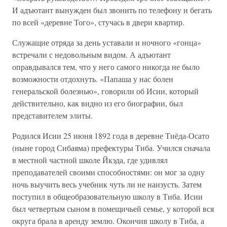
И адъютант вынужден был звонить по телефону и бегать
по всей «деревне Того», стучась в двери квартир.
Служащие отряда за день уставали и ночного «гонца»
встречали с недовольным видом. А адъютант
оправдывался тем, что у него самого никогда не было
возможности отдохнуть. «Папаша у нас болен
генеральской болезнью», говорили об Исии, который
действительно, как видно из его биографии, был
представителем элиты.
Родился Исии 25 июня 1892 года в деревне Тиёда-Осато
(ныне город Сибаяма) префектуры Тиба. Учился сначала
в местной частной школе Йкэда, где удивлял
преподавателей своими способностями: он мог за одну
ночь выучить весь учебник чуть ли не наизусть. Затем
поступил в общеобразовательную школу в Тиба. Исии
был четвертым сыном в помещичьей семье, у которой вся
округа брала в аренду землю. Окончив школу в Тиба, а