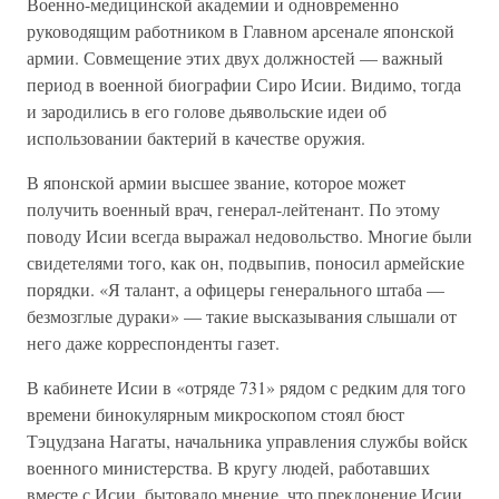
Военно-медицинской академии и одновременно
руководящим работником в Главном арсенале японской
армии. Совмещение этих двух должностей — важный
период в военной биографии Сиро Исии. Видимо, тогда
и зародились в его голове дьявольские идеи об
использовании бактерий в качестве оружия.
В японской армии высшее звание, которое может
получить военный врач, генерал-лейтенант. По этому
поводу Исии всегда выражал недовольство. Многие были
свидетелями того, как он, подвыпив, поносил армейские
порядки. «Я талант, а офицеры генерального штаба —
безмозглые дураки» — такие высказывания слышали от
него даже корреспонденты газет.
В кабинете Исии в «отряде 731» рядом с редким для того
времени бинокулярным микроскопом стоял бюст
Тэцудзана Нагаты, начальника управления службы войск
военного министерства. В кругу людей, работавших
вместе с Исии, бытовало мнение, что преклонение Исии