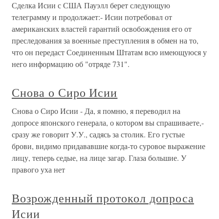
Сделка Исии с США Пауэлл берет следующую
телеграмму и продолжает:- Исии потребовал от
американских властей гарантий освобождения его от
преследования за военные преступления в обмен на то,
что он передаст Соединенным Штатам всю имеющуюся у
него информацию об "отряде 731".
Снова о Сиро Исии
Снова о Сиро Исии - Да, я помню, я переводил на
допросе японского генерала, о котором вы спрашиваете,-
сразу же говорит У.У., садясь за столик. Его густые
брови, видимо придававшие когда-то суровое выражение
лицу, теперь седые, на лице загар. Глаза большие. У
правого уха нет
Возрожденный протокол допроса
Исии