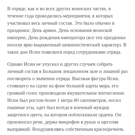
В отряде, как и во всех других воинских частях, в
течение года проводились мероприятия, в которых
участвовал весь личный состав. Это было обычно в
праздники: День армии, День основания японской
империи, День рождения императора (все эти праздники
носили ярко выраженный шовинистический характер). В
такие дни Исии появлялся перед сотрудниками отряда.
Однако Исии не упускал и других случаев собрать
личный состав в Большом лекционном зале и лишний раз
поговорить о значении отряда. Высокая фигура Исии,
стоявшего на сцене на фоне большой карты мира, его
громкий голос производили внушительное впечатление.
Исии был ростом более 1 метра 80 сантиметров, носил
пышные усы, одет был всегда в военный мундир
защитного цвета, на котором поблескивали ордена. Он
произносил речи, держа микрофон в руках и щеголяя
выправкой. Воодушевляясь собственным красноречием,