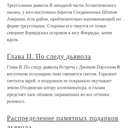
Треугольник дьявола В западной части Атлантического
океана, у юго-восточных берегов Соединенных Штатов
Америки, есть район, приблизительно напоминающий по
форме треугольник. Стороны его тянутся от точки
севернее Бермудских островов к югу Флориды, затем
вдоль
Глава II. По следу дьявола
Глава II. По следу дьявола Встреча с Джоном Пауэллом B
восточном полушарии тьма сменяется светом. Горизонт
светится зарей, и воздушное ее покрывало окутывает
землю.Отодвигаю штору иллюминатора, и глазам
предстает хаос облаков, окрашенных во все оттенки
розового.
Распределение памятных подарков
дьявола