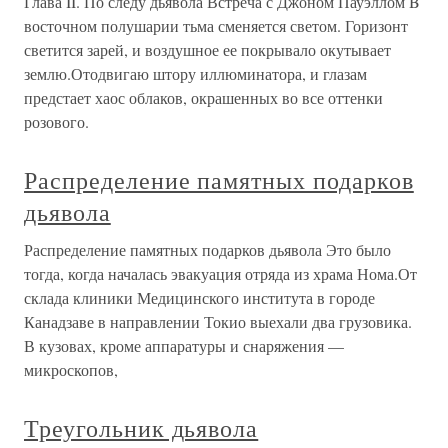
Глава II. По следу дьявола Встреча с Джоном Пауэллом B
восточном полушарии тьма сменяется светом. Горизонт
светится зарей, и воздушное ее покрывало окутывает
землю.Отодвигаю штору иллюминатора, и глазам
предстает хаос облаков, окрашенных во все оттенки
розового.
Распределение памятных подарков
дьявола
Распределение памятных подарков дьявола Это было
тогда, когда началась эвакуация отряда из храма Нома.От
склада клиники Медицинского института в городе
Канадзаве в направлении Токио выехали два грузовика.
В кузовах, кроме аппаратуры и снаряжения —
микроскопов,
Треугольник дьявола