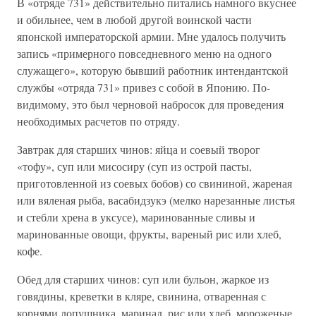
В «отряде 731» действительно питались намного вкуснее
и обильнее, чем в любой другой воинской части
японской императорской армии. Мне удалось получить
запись «примерного повседневного меню на одного
служащего», которую бывший работник интендантской
службы «отряда 731» привез с собой в Японию. По-
видимому, это был черновой набросок для проведения
необходимых расчетов по отряду.
Завтрак для старших чинов: яйца и соевый творог
«тофу», суп или мисосиру (суп из острой пасты,
приготовленной из соевых бобов) со свининой, жареная
или вяленая рыба, васабидзукэ (мелко нарезанные листья
и стебли хрена в уксусе), маринованные сливы и
маринованные овощи, фрукты, вареный рис или хлеб,
кофе.
Обед для старших чинов: суп или бульон, жаркое из
говядины, креветки в кляре, свинина, отваренная с
корнями лопушника, маринад, рис или хлеб, мороженые