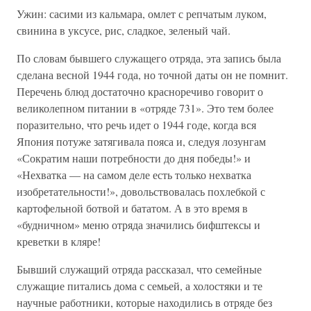
Ужин: сасими из кальмара, омлет с репчатым луком,
свинина в уксусе, рис, сладкое, зеленый чай.
По словам бывшего служащего отряда, эта запись была
сделана весной 1944 года, но точной даты он не помнит.
Перечень блюд достаточно красноречиво говорит о
великолепном питании в «отряде 731». Это тем более
поразительно, что речь идет о 1944 годе, когда вся
Япония потуже затягивала пояса и, следуя лозунгам
«Сократим наши потребности до дня победы!» и
«Нехватка — на самом деле есть только нехватка
изобретательности!», довольствовалась похлебкой с
картофельной ботвой и бататом. А в это время в
«будничном» меню отряда значились бифштексы и
креветки в кляре!
Бывший служащий отряда рассказал, что семейные
служащие питались дома с семьей, а холостяки и те
научные работники, которые находились в отряде без