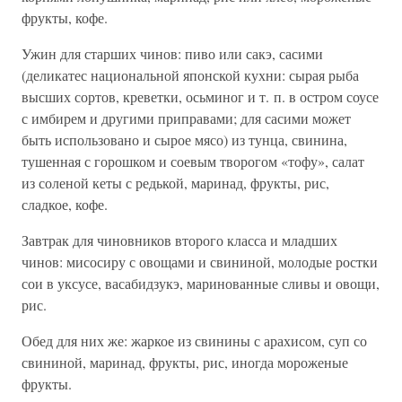
фрукты, кофе.
Ужин для старших чинов: пиво или сакэ, сасими
(деликатес национальной японской кухни: сырая рыба
высших сортов, креветки, осьминог и т. п. в остром соусе
с имбирем и другими приправами; для сасими может
быть использовано и сырое мясо) из тунца, свинина,
тушенная с горошком и соевым творогом «тофу», салат
из соленой кеты с редькой, маринад, фрукты, рис,
сладкое, кофе.
Завтрак для чиновников второго класса и младших
чинов: мисосиру с овощами и свининой, молодые ростки
сои в уксусе, васабидзукэ, маринованные сливы и овощи,
рис.
Обед для них же: жаркое из свинины с арахисом, суп со
свининой, маринад, фрукты, рис, иногда мороженые
фрукты.