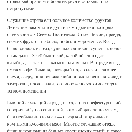
отряда выбирали эти бобы из риса и оставляли их
нетронутыми.
Служащие отряда ели большое количество фруктов.
Летом все лакомились душистыми дынями, которых
очень много в Северо-Восточном Китае. Зимой, правда,
свежих фруктов не было, но были мороженые. Всегда
было вдоволь изюма, сушеных фиников, сушеных яблок
и так далее. Хлеб был такой, какой обычно едят
китайцы, — так называемые пампушки. В отряде всегда
имелся кофе. Лимонад, который подавался и в зимнее
время, сотрудники отряда любили выставлять на холод и,
заморозив, посасывали, как мороженое-эскимо, сидя в
теплом помещении.
Бывший служащий отряда, выходец из префектуры Тиба,
говорит: «Суп со свининой, который давали по утрам,
был необычайно вкусен — с редькой, морковью и
крупными кусочками мяса. Многие служащие отряда
были выходцами из бедных крестьянских семей, и такое