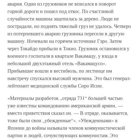
авария. Один из грузовиков не вписался в поворот
горной дороги и пошел под откос. По счастливой
случайности машина зацепилась за дерево. Люди не
пострадали, но поднять тяжелый груз не удалось. Четверо
из потерпевшего аварию грузовика пересели в другую
машину. Ночевали на горячем источнике Гэро. Затем
через Токайдо прибыли в Токио. Грузовик остановился у
военного госпиталя в квартале Вакамацу, у входа в
небольшой двухэтажный отель «Вакамацусо».
Прибывшие вошли в вестибюль, по лестнице им
навстречу спускался высокий мужчина. Это был генерал-
лейтенант медицинской службы Сиро Исии.
«Материалы разработок „отряда 731“ большей частью
уже известны командованию американской армии, —
вместо приветствия сказал он. — В отряде, оказывается,
тоже были свои „убежденные“». «Убежденными» в
Японии до войны называли членов коммунистической
партии и людей, сочувствующих коммунистам. Это