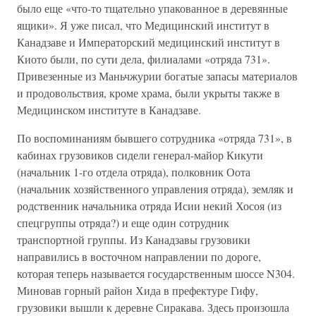
было еще «что-то тщательно упакованное в деревянные
ящики». Я уже писал, что Медицинский институт в
Канадзаве и Императорский медицинский институт в
Киото были, по сути дела, филиалами «отряда 731».
Привезенные из Маньчжурии богатые запасы материалов
и продовольствия, кроме храма, были укрыты также в
Медицинском институте в Канадзаве.
По воспоминаниям бывшего сотрудника «отряда 731», в
кабинах грузовиков сидели генерал-майор Кикути
(начальник 1-го отдела отряда), полковник Оота
(начальник хозяйственного управления отряда), земляк и
родственник начальника отряда Исии некий Хосоя (из
спецгруппы отряда?) и еще один сотрудник
транспортной группы. Из Канадзавы грузовики
направились в восточном направлении по дороге,
которая теперь называется государственным шоссе N304.
Миновав горный район Хида в префектуре Гифу,
грузовики вышли к деревне Сиракава. Здесь произошла