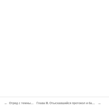
←
→
Отряд с темным прошлым
Глава III. Отыскавшийся протокол и бактериологическая бомба