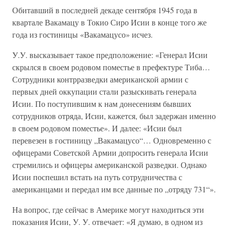
Обитавший в последней декаде сентября 1945 года в
квартале Вакамацу в Токио Сиро Исии в конце того же
года из гостиницы «Вакамацусо» исчез.
У.У. высказывает такое предположение: «Генерал Исии
скрылся в своем родовом поместье в префектуре Тиба…
Сотрудники контрразведки американской армии с
первых дней оккупации стали разыскивать генерала
Исии. По поступившим к нам донесениям бывших
сотрудников отряда, Исии, кажется, был задержан именно
в своем родовом поместье». И далее: «Исии был
перевезен в гостиницу „Вакамацусо“… Одновременно с
офицерами Советской Армии допросить генерала Исии
стремились и офицеры американской разведки. Однако
Исии поспешил встать на путь сотрудничества с
американцами и передал им все данные по „отряду 731“».
На вопрос, где сейчас в Америке могут находиться эти
показания Исии, У. У. отвечает: «Я думаю, в одном из