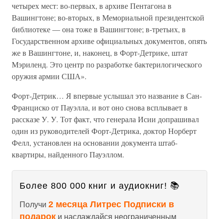
четырех мест: во-первых, в архиве Пентагона в
Вашингтоне; во-вторых, в Мемориальной президентской
библиотеке — она тоже в Вашингтоне; в-третьих, в
Государственном архиве официальных документов, опять
же в Вашингтоне, и, наконец, в Форт-Детрике, штат
Мэриленд. Это центр по разработке бактерилогического
оружия армии США».
Форт-Детрик… Я впервые услышал это название в Сан-
Франциско от Пауэлла, и вот оно снова всплывает в
рассказе У. У. Тот факт, что генерала Исии допрашивал
один из руководителей Форт-Детрика, доктор Норберт
Фелл, установлен на основании документа штаб-
квартиры, найденного Пауэллом.
Более 800 000 книг и аудиокниг! 📚
2 месяца Литрес Подписки в
Получи
подарок
и наслаждайся неограниченным