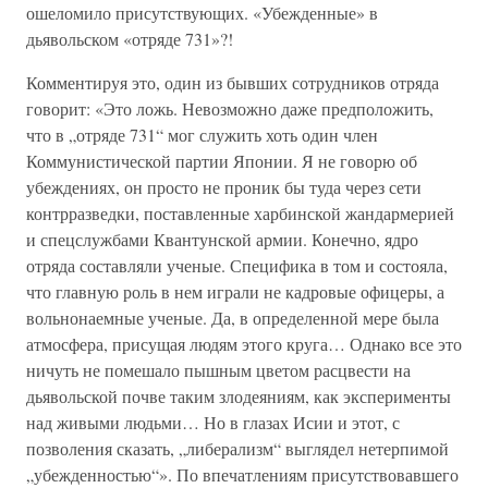
ошеломило присутствующих. «Убежденные» в
дьявольском «отряде 731»?!
Комментируя это, один из бывших сотрудников отряда
говорит: «Это ложь. Невозможно даже предположить,
что в „отряде 731“ мог служить хоть один член
Коммунистической партии Японии. Я не говорю об
убеждениях, он просто не проник бы туда через сети
контрразведки, поставленные харбинской жандармерией
и спецслужбами Квантунской армии. Конечно, ядро
отряда составляли ученые. Специфика в том и состояла,
что главную роль в нем играли не кадровые офицеры, а
вольнонаемные ученые. Да, в определенной мере была
атмосфера, присущая людям этого круга… Однако все это
ничуть не помешало пышным цветом расцвести на
дьявольской почве таким злодеяниям, как эксперименты
над живыми людьми… Но в глазах Исии и этот, с
позволения сказать, „либерализм“ выглядел нетерпимой
„убежденностью“». По впечатлениям присутствовавшего