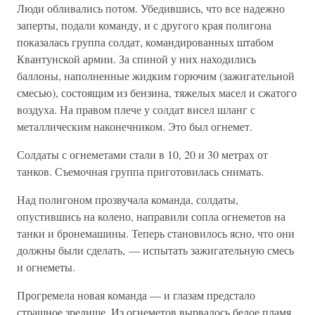
Люди обливались потом. Убедившись, что все надежно
заперты, подали команду, и с другого края полигона
показалась группа солдат, командированных штабом
Квантунской армии. За спиной у них находились
баллоны, наполненные жидким горючим (зажигательной
смесью), состоящим из бензина, тяжелых масел и сжатого
воздуха. На правом плече у солдат висел шланг с
металлическим наконечником. Это был огнемет.
Солдаты с огнеметами стали в 10, 20 и 30 метрах от
танков. Съемочная группа приготовилась снимать.
Над полигоном прозвучала команда, солдаты,
опустившись на колено, направили сопла огнеметов на
танки и бронемашины. Теперь становилось ясно, что они
должны были сделать, — испытать зажигательную смесь
и огнеметы.
Прогремела новая команда — и глазам предстало
страшное зрелище. Из огнеметов вырвалось белое пламя