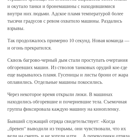
и окутало танки и бронемашины с находившимися
внутри них людьми. Адское пламя температурой более
тысячи градусов с ревом охватило машины. Раздались
взрывы.
Так продолжалось примерно 10 секунд. Новая команда —
и огонь прекратился.
Сквозь багрово-черный дым стали проступать очертания
обгоревших машин. Из стволов танковых орудий кое-где
еще вырывалось пламя. Гусеницы и листы брони от жара
оплавились. Отдельные машины покосились.
Через некоторое время открыли люки. В машинах
находились обгоревшие и почерневшие тела. Съемочная
группа фиксировала каждую машину на кинопленку.
Бывший служащий отряда свидетельствует: «Когда
„бревен“ выводили из тюрьмы, они чувствовали, что их
вели на смерть, и не хотели идти… А переводчики отряда