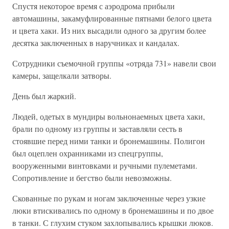
Спустя некоторое время с аэродрома прибыли
автомашины, закамуфлированные пятнами белого цвета
и цвета хаки. Из них высадили одного за другим более
десятка заключенных в наручниках и кандалах.
Сотрудники съемочной группы «отряда 731» навели свои
камеры, защелкали затворы.
День был жаркий.
Людей, одетых в мундиры вольнонаемных цвета хаки,
брали по одному из группы и заставляли сесть в
стоявшие перед ними танки и бронемашины. Полигон
был оцеплен охранниками из спецгруппы,
вооруженными винтовками и ручными пулеметами.
Сопротивление и бегство были невозможны.
Скованные по рукам и ногам заключенные через узкие
люки втискивались по одному в бронемашины и по двое
в танки. С глухим стуком захлопывались крышки люков.