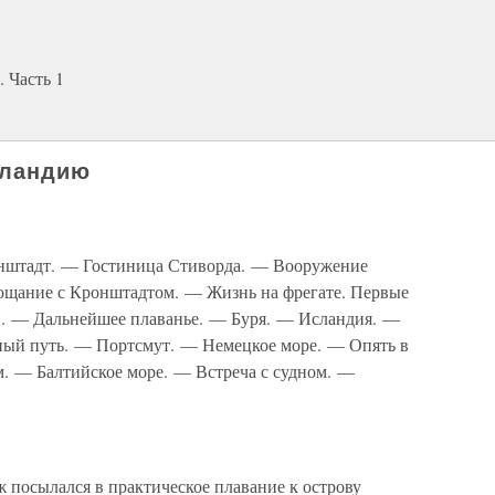
 Часть 1
сландию
нштадт. — Гостиница Стиворда. — Вооружение
щание с Кронштадтом. — Жизнь на фрегате. Первые
. — Дальнейшее плаванье. — Буря. — Исландия. —
ый путь. — Портсмут. — Немецкое море. — Опять в
м. — Балтийское море. — Встреча с судном. —
ж посылался в практическое плавание к острову