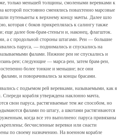
 же, только меньшей толщины, смолеными веревками к
на которой постоянно сменялись повахтенно марсовые
в, шли путеньанты к верхнему концу мачты. Далее шло
ою, которая с боков прикреплялась к салингу также
и; еще далее бом-брам-стеньги и, наконец, флагшток.
ами, а с продольной стороны штагами. Реи — большие
ывались паруса, — поднимались и спускались на
называемыми фалами. Нижние реи не спускались и
изань-реи; следующие — марса-реи, затем брам-реи,
остепенно более тонкие и меньшие; все они
фалами, и поворачивались за концы брасами.
ивались с подъемом рей веревками, называемыми, как я
. Спереди корабля утверждена наклонно мачта,
тся свои паруса, растягиваемые тем же способом, но
подымаются фалами по штагу, а шкотами растягиваются
руженным, когда все это выполнено: паруса привязаны
и укреплены; бесчисленные веревки или снасти
ены по своему назначению. На военном корабле