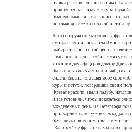
пушки расставлены по бортам в батарея
прикреплен к своему месту за кормой 
румпельными талями, концы которых п
по команде. Все эти подробности и пр
Когда вооружение кончилось, фрегат в
смотра фрегата Государем Императоро
выбирает одного из общества хозяином,
компании, для чего собирается сумма,
хозяином для офицеров доктор Дроздов
было и для кают-компании: чай, сахар, 
сидели бараны, оглашая море своим бл
куры и петухи, поверявшие своим пол
Фрегат красили, мыли палубу, натягив
и все готовили, чтобы показаться блис
вожделенный день. Из Петергофа показ
придворные яхты, учебная эскадра из 
обучались новички матросы и многие
"Золотом" же фрегате находились прид