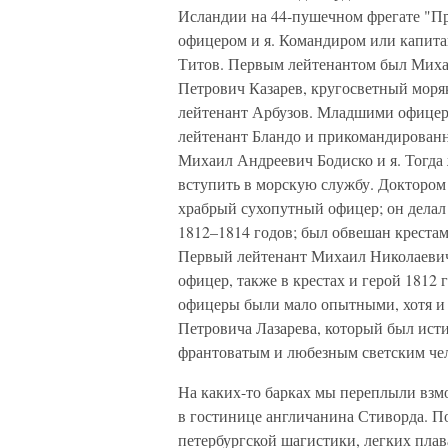
Исландии на 44-пушечном фрегате "П
офицером и я. Командиром или капита
Титов. Первым лейтенантом был Мих
Петрович Казарев, кругосветный моряк
лейтенант Арбузов. Младшими офицер
лейтенант Бландо и прикомандирован
Михаил Андреевич Бодиско и я. Тогда
вступить в морскую службу. Докторо
храбрый сухопутный офицер; он дела
1812–1814 годов; был обвешан крестам
Первый лейтенант Михаил Николаеви
офицер, также в крестах и герой 1812
офицеры были мало опытными, хотя и
Петровича Лазарева, который был исти
франтоватым и любезным светским че
На каких-то барках мы переплыли взм
в гостинице англичанина Стиворда. П
петербургской шагистики, легких плав