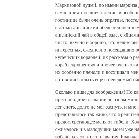
Маркизовой лужей, по имени маркиза 
самое приятное впечатление, в особен
гостинице были очень опрятны, постел
сытный английский обеде неизменным,
английский чай в общей зале, с яйцам
чисто, вкусно и хорошо, что нельзя бы
интересных, ежедневно посещавших о
купеческих кораблей; их рассказы о ра
кораблекрушениях и прочее очень ожи
их особенно пленяли и восхищали меня
готовились плыть еще в неведомый на
Сколько пищи для воображения! Но ка
пресноводное плавание не ознакомило 
лег спать, долго не мог заснуть, и мн
представилось так живо, что я решител
предостерегающее меня от гибели. Хол
сжималось и в малодушии моем уже на
избавиться от этого плавания. Благод