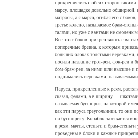
прикреплялись с обеих сторон такими
марсу, площадке довольно обширной, 
матросы, а с марса, огибая его с боко
третье колено, называемое брам-стеньг
талями, но уже с вантами не смоленым
Все это с боков прикреплялось с вант
поперечные бревна, к которым привяз
больших блоках толстыми веревками, 
носили название грот-реи, фок-реи и б
бом-брам-реи, за ними шли высшие и п
поднимались веревками, называемыми 
Паруса, прикрепленные к реям, растяг
сказал, фалами, а в ширину — шкотами
называемая бугшприт, на которой имею
как эти паруса треугольники, то они 
по бугшприту. Корабль называется воо
к реям, мачты, стеньги и брам-стеньг
проведены в блоки и каждые прикрепл