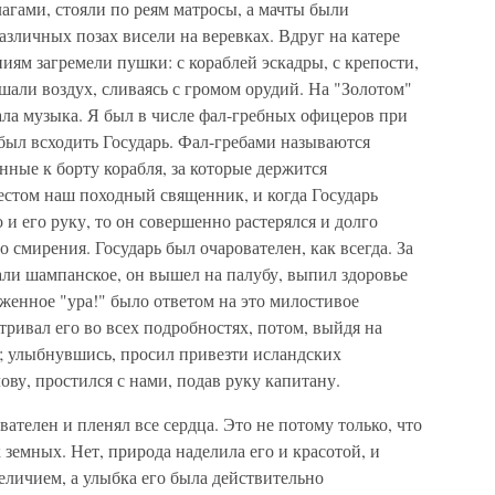
агами, стояли по реям матросы, а мачты были
зличных позах висели на веревках. Вдруг на катере
иям загремели пушки: с кораблей эскадры, с крепости,
ашали воздух, сливаясь с громом орудий. На "Золотом"
ала музыка. Я был в числе фал-гребных офицеров при
 был всходить Государь. Фал-гребами называются
ные к борту корабля, за которые держится
рестом наш походный священник, и когда Государь
и его руку, то он совершенно растерялся и долго
о смирения. Государь был очарователен, как всегда. За
дали шампанское, он вышел на палубу, выпил здоровье
женное "ура!" было ответом на это милостивое
тривал его во всех подробностях, потом, выйдя на
я; улыбнувшись, просил привезти исландских
ову, простился с нами, подав руку капитану.
ателен и пленял все сердца. Это не потому только, что
емных. Нет, природа наделила его и красотой, и
еличием, а улыбка его была действительно