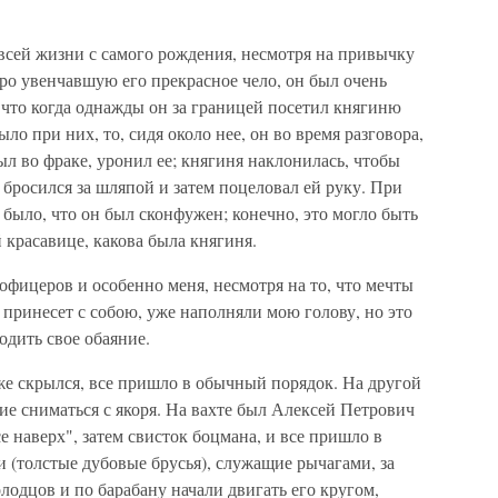
всей жизни с самого рождения, несмотря на привычку
дро увенчавшую его прекрасное чело, он был очень
, что когда однажды он за границей посетил княгиню
ло при них, то, сидя около нее, он во время разговора,
ыл во фраке, уронил ее; княгиня наклонилась, чтобы
 бросился за шляпой и затем поцеловал ей руку. При
о было, что он был сконфужен; конечно, это могло быть
 красавице, какова была княгиня.
 офицеров и особенно меня, несмотря на то, что мечты
а принесет с собою, уже наполняли мою голову, но это
дить свое обаяние.
же скрылся, все пришло в обычный порядок. На другой
ие сниматься с якоря. На вахте был Алексей Петрович
е наверх", затем свисток боцмана, и все пришло в
(толстые дубовые брусья), служащие рычагами, за
лодцов и по барабану начали двигать его кругом,