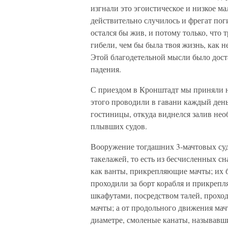
изгнали это эгоистическое и низкое ма
действительно случилось и фрегат пог
остался бы жив, и потому только, что 
гибели, чем бы была твоя жизнь, как 
Этой благодетельной мысли было доста
падения.
С приездом в Кронштадт мы приняли н
этого проводили в гавани каждый день
гостиницы, откуда виднелся залив не
плывших судов.
Вооружение тогдашних 3-мачтовых судо
такелажей, то есть из бесчисленных сн
как ванты, прикрепляющие мачты; их б
проходили за борт корабля и прикреп
шкафутами, посредством талей, прохо
мачты; а от продольного движения мач
диаметре, смоленые канаты, называвши