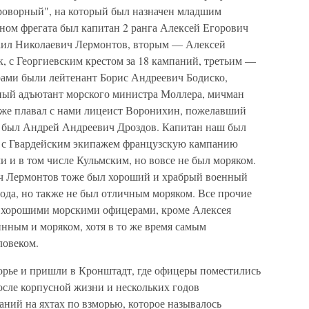
роворный", на который был назначен младшим
ном фрегата был капитан 2 ранга Алексей Егорович
аил Николаевич Лермонтов, вторым — Алексей
, с Георгиевским крестом за 18 кампаний, третьим —
ами были лейтенант Борис Андреевич Бодиско,
ный адъютант морского министра Моллера, мичман
 же плавал с нами лицеист Воронихин, пожелавший
м был Андрей Андреевич Дроздов. Капитан наш был
л с Гвардейским экипажем французскую кампанию
и и в том числе Кульмским, но вовсе не был моряком.
ч Лермонтов тоже был хороший и храбрый военный
 года, но также не был отличным моряком. Все прочие
 хорошими морскими офицерами, кроме Алексея
нным и моряком, хотя в то же время самым
ловеком.
орье и пришли в Кронштадт, где офицеры поместились
осле корпусной жизни и нескольких годов
аний на яхтах по взморью, которое называлось