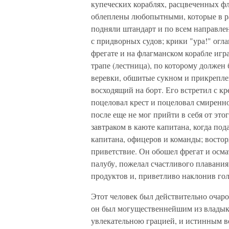
купеческих кораблях, расцвеченных фл
облеплены любопытными, которые в ра
подняли штандарт и по всем направлен
с придворных судов; крики "ура!" огл
фрегате и на флагманском корабле игр
трапе (лестница), по которому должен
веревки, обшитые сукном и прикреплен
восходящий на борт. Его встретил с к
поцеловал крест и поцеловал смиренно 
после еще не мог прийти в себя от этог
завтраком в каюте капитана, когда по
капитана, офицеров и команды; востор
приветствие. Он обошел фрегат и осма
палубу, пожелал счастливого плавани
продуктов и, приветливо наклонив гол
Этот человек был действительно очаров
он был могущественнейшим из владык з
увлекательною грацией, и истинным в