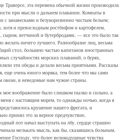
де Траверсе, эта перемена обычной жизни производила
ности при мысли о дальнем плавании. Комнаты в
и с занавесками и безукоризненно чистым бельем;
 хотя и превосходным ростбифом и картофелем,
и, сыром, ветчиной и бутербродами, — все это было так
ло желать ничего лучшего. Разнообразие лиц, весьма
бщий стол, большею частью капитанов иностранных
зных случайностях морских плаваний, о бурях,
вляли эти обеды и делали весьма приятными. Рассказы
, еще очень юного моряка, тем более что мы сами
м океан, в неведомые нам чужие страны.
к мое воображение было слишком пылко и сильно, а
меня с настоящим морем, то однажды ночью, когда я
е представилось крушение нашего фрегата, и
ьно принял это за верное предчувствие,
одный пот начал выступать на лбу, сердце страшно
чинала мелькать мысль, как бы, сказавшись больным,
арение Господу, что более великодушные чувства