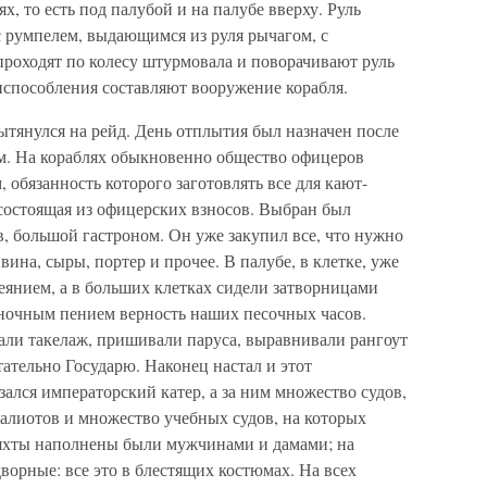
х, то есть под палубой и на палубе вверху. Руль
с румпелем, выдающимся из руля рычагом, с
роходят по колесу штурмовала и поворачивают руль
испособления составляют вооружение корабля.
ытянулся на рейд. День отплытия был назначен после
м. На кораблях обыкновенно общество офицеров
 обязанность которого заготовлять все для кают-
 состоящая из офицерских взносов. Выбран был
, большой гастроном. Он уже закупил все, что нужно
вина, сыры, портер и прочее. В палубе, в клетке, уже
еянием, а в больших клетках сидели затворницами
ночным пением верность наших песочных часов.
али такелаж, пришивали паруса, выравнивали рангоут
тательно Государю. Наконец настал и этот
ался императорский катер, а за ним множество судов,
галиотов и множество учебных судов, на которых
 яхты наполнены были мужчинами и дамами; на
ворные: все это в блестящих костюмах. На всех