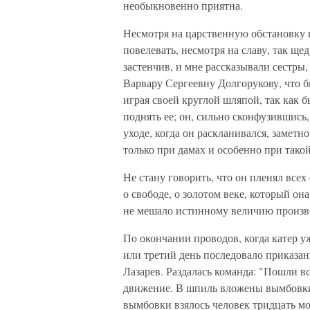
необыкновенно приятна.
Несмотря на царственную обстановку 
повелевать, несмотря на славу, так ще
застенчив, и мне рассказывали сестры
Варвару Сергеевну Долгорукову, что бы
играя своей круглой шляпой, так как б
поднять ее; он, сильно сконфузившись,
уходе, когда он раскланивался, заметн
только при дамах и особенно при такой
Не стану говорить, что он пленял всех
о свободе, о золотом веке, который он
не мешало истинному величию произво
По окончании проводов, когда катер у
или третий день последовало приказан
Лазарев. Раздалась команда: "Пошли вс
движение. В шпиль вложены вымбовки 
вымбовки взялось человек тридцать мо