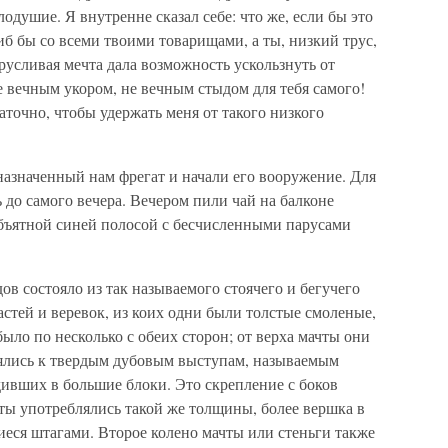
лодушие. Я внутренне сказал себе: что же, если бы это
иб бы со всеми твоими товарищами, а ты, низкий трус,
трусливая мечта дала возможность ускользнуть от
не вечным укором, не вечным стыдом для тебя самого!
точно, чтобы удержать меня от такого низкого
азначенный нам фрегат и начали его вооружение. Для
 до самого вечера. Вечером пили чай на балконе
объятной синей полосой с бесчисленными парусами
в состояло из так называемого стоячего и бегучего
астей и веревок, из коих одни были толстые смоленые,
ыло по несколько с обеих сторон; от верха мачты они
лялись к твердым дубовым выступам, называемым
дивших в большие блоки. Это скрепление с боков
ты употреблялись такой же толщины, более вершка в
еся штагами. Второе колено мачты или стеньги также