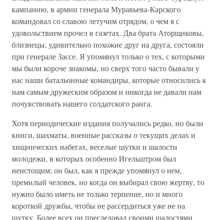
кампанию, в армии генерала Муравьева-Карского
командовал со славою летучим отрядом, о чем я с
удовольствием прочел в газетах. Два брата Аторщиковы,
близнецы, удивительно похожие друг на друга, состояли
при генерале Зассе. Я упомянул только о тех, с которыми
мы были короче знакомы, но сверх того часто бывали у
нас наши батальонные командиры, которые относились к
нам самым дружеским образом и никогда не давали нам
почувствовать нашего солдатского ранга.
Хотя периодические издания получались редко, но были
книги, шахматы, военные рассказы о текущих делах и
хищнических набегах, веселые шутки и шалости
молодежи, в которых особенно Игельштром был
неистощим; он был, как я прежде упомянул о нем,
премилый человек, но когда он выбирал свою жертву, то
нужно было иметь не только терпение, но и много
короткой дружбы, чтобы не рассердиться уже не на
шутку. Более всех он преследовал своими шалостями