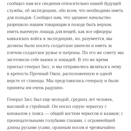
сообщил нам все сведения относительно нашей будущей
службы, об экспедициях, обо всем, что необходимо иметь
для походов. Сообщил нам, что здешнее начальство
разрешило нашим товарищам в походе быть верхом,
иметь вьючную лошадь для вещей, как все офицеры
кавказских войск в экспедициях, но, разумеется, мы
должны были носить солдатские шинели и иметь за
плечом солдатское ружье и патроны. По его же совету мы
заготовили себе вьюки и лошадей. В это же время
приехал генерал Засс, и мы отправились являться к нему
в крепость Прочный Окоп, расположенную в одной
версте от станицы. Мы представились генералу и были
приняты им очень радушно.
Генерал Засс был еще молодой, средних лет человек,
высокий и стройный. Он носил серую черкеску с
кинжалом у пояса — общий костюм черкесов и казаков; с
проницательными голубыми глазами, с огромнейшей
длины русыми усами, орлиным носом и чрезвычайно