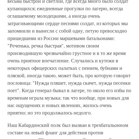
весьма быстрой и светлой, где всегда много было солдат
купающихся; ежедневные прогулки по лагерю, всегда
оглашаемому молодецкими, а иногда очень
затрагивающими сердце песнями солдат, из которых мы
запомнили и вынесли с собой одну, петую превосходно
пришедшими из России маршевыми батальонами:
"Реченька, речка быстрая", мотивом своим
производившую чрезвычайно грустное и в то же время
очень приятное впечатление. Случались и кутежи в
некоторых офицерских палатках с пением, бубнами и
пляской, иногда такою, может быть, про которую говорит
пословица: "Нужда пляшет, нужда скачет, нужда песенки
поет". Когда генерал бывал в лагере, то около его избы по
временам играла музыка; так что вообще, при новых для
нас ощущениях и новых явлениях, жилось очень
приятно; но это продолжалось недолго.
Наш Кабардинский полк был вызван в трехбатальонном
составе на левый фланг для действия против