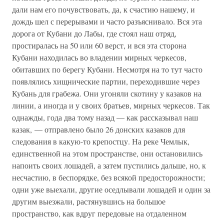
дали нам его почувствовать, да, к счастию нашему, и
дождь шел с перерывами и часто разъяснивало. Вся эта
дорога от Кубани до Лабы, где стоял наш отряд,
простиралась на 50 или 60 верст, и вся эта сторона
Кубани находилась во владении мирных черкесов,
обитавших по берегу Кубани. Несмотря на то тут часто
появлялись хищнические партии, переходившие через
Кубань для грабежа. Они угоняли скотину у казаков на
линии, а иногда и у своих братьев, мирных черкесов. Так
однажды, года два тому назад — как рассказывал наш
казак, — отправлено было 26 донских казаков для
следования в какую-то крепостцу. На реке Чемлык,
единственной на этом пространстве, они остановились
напоить своих лошадей, а затем пустились дальше, но, к
несчастию, в беспорядке, без всякой предосторожности;
одни уже выехали, другие оседлывали лошадей и один за
другим выезжали, растянувшись на большое
пространство, как вдруг передовые на отдаленном