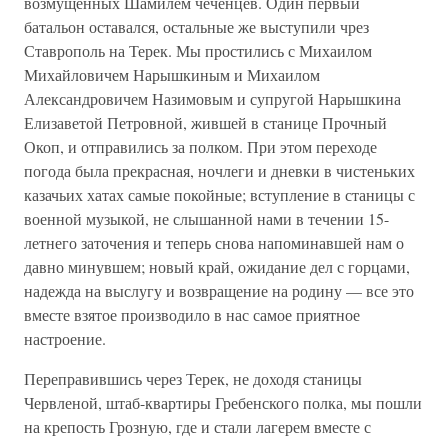
возмущенных Шамилем чеченцев. Один первый
батальон оставался, остальные же выступили чрез
Ставрополь на Терек. Мы простились с Михаилом
Михайловичем Нарышкиным и Михаилом
Александровичем Назимовым и супругой Нарышкина
Елизаветой Петровной, жившей в станице Прочный
Окоп, и отправились за полком. При этом переходе
погода была прекрасная, ночлеги и дневки в чистеньких
казачьих хатах самые покойные; вступление в станицы с
военной музыкой, не слышанной нами в течении 15-
летнего заточения и теперь снова напоминавшей нам о
давно минувшем; новый край, ожидание дел с горцами,
надежда на выслугу и возвращение на родину — все это
вместе взятое производило в нас самое приятное
настроение.
Переправившись через Терек, не доходя станицы
Червленой, штаб-квартиры Гребенского полка, мы пошли
на крепость Грозную, где и стали лагерем вместе с