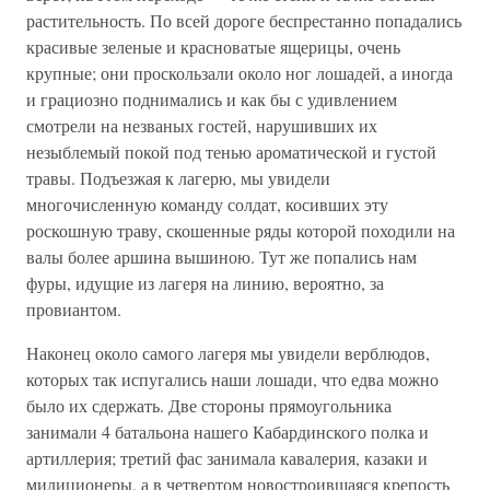
растительность. По всей дороге беспрестанно попадались
красивые зеленые и красноватые ящерицы, очень
крупные; они проскользали около ног лошадей, а иногда
и грациозно поднимались и как бы с удивлением
смотрели на незваных гостей, нарушивших их
незыблемый покой под тенью ароматической и густой
травы. Подъезжая к лагерю, мы увидели
многочисленную команду солдат, косивших эту
роскошную траву, скошенные ряды которой походили на
валы более аршина вышиною. Тут же попались нам
фуры, идущие из лагеря на линию, вероятно, за
провиантом.
Наконец около самого лагеря мы увидели верблюдов,
которых так испугались наши лошади, что едва можно
было их сдержать. Две стороны прямоугольника
занимали 4 батальона нашего Кабардинского полка и
артиллерия; третий фас занимала кавалерия, казаки и
милиционеры, а в четвертом новостроившаяся крепость