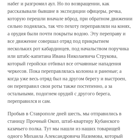
набег и разгромил аул. Но по возвращении, как
рассказывали бывшие в экспедиции офицеры, речка,
которую перешли вначале вброд, при обратном движении
сильно поднялась, так что пехоту переправляли на конях,
а орудия были почти покрыты водою. Эту переправу и
все движение совершал отряд под прикрытием
нескольких рот кабардинцев, под начальством поручика
или штабс-капитана Ивана Николаевича Струкова,
который геройски отбивал все отчаянные нападения
черкесов. Пока переправлялась колонна и раненые; а
когда уже весь отряд был на другом берегу и выстроен,
он переправил свои роты также постепенно, а за
остальными, подогнем орудий с другого берега,
переправился и сам.
Пробыв в Ставрополе дней шесть, мы отправились в
станицу Прочный Окоп, штаб-квартиру Кубанского
казачьего полка. Тут мы нашли из наших товарищей
одного Михаила Александровича Назимова, который