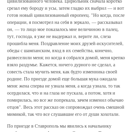
цивилизованного человека. Цирюльник сначала коротко
срезал ему бороду и усы, затем гладко их выбрил — и вот
готов новый цивилизованный европеец. "Но когда, после
операции, я посмотрел на себя в зеркало, — рассказывал
он, — то лицо мое показалось мне величиною в палец,
тут, господа, я уже не выдержал и, верите ли, слеза
прошибла меня. Поздравление моих друзей-искусителей,
обеды с шампанским, вход в их семейства, конечно,
развеселили меня; но когда я собрался домой, меня крепко
взяло раздумье. Кажется, ничего дурного не сделал, а
совесть стала мучить меня, как будто изменника своей
родине. По приезде домой еще большая мука ожидала
меня: жена сперва не узнала меня, а когда узнала, то так
осердилася, что и на глаза не пускала, а потом, хотя и
помирилась, но все же попрекала, зачем изменил обычаю
отцов". Весь этот рассказ он сопровождал очень смешной
мимикой, так что все слушавшие его от души хохотали.
По приезде в Ставрополь мы явились к начальнику