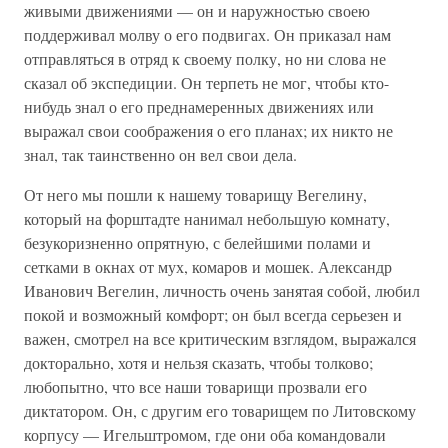
живыми движениями — он и наружностью своею
поддерживал молву о его подвигах. Он приказал нам
отправляться в отряд к своему полку, но ни слова не
сказал об экспедиции. Он терпеть не мог, чтобы кто-
нибудь знал о его преднамеренных движениях или
выражал свои соображения о его планах; их никто не
знал, так таинственно он вел свои дела.
От него мы пошли к нашему товарищу Вегелину,
который на форштадте нанимал небольшую комнату,
безукоризненно опрятную, с белейшими полами и
сетками в окнах от мух, комаров и мошек. Александр
Иванович Вегелин, личность очень занятая собой, любил
покой и возможный комфорт; он был всегда серьезен и
важен, смотрел на все критическим взглядом, выражался
докторально, хотя и нельзя сказать, чтобы толково;
любопытно, что все наши товарищи прозвали его
диктатором. Он, с другим его товарищем по Литовскому
корпусу — Игельштромом, где они оба командовали