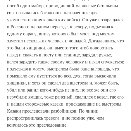
погиб один майор, приводивший маршевые батальоны
(так назывались батальоны, назначенные для
укомплектования кавказских войск). Он уже возвращался
в Россию и на одном переезде, к вечеру, подъезжая к
одному оврагу, внизу которого был мост, под мостом
заметил нескольких человек и лошадей. Догадавшись, что
это были хищники, он, вместо того чтоб поворотить
назад и скакать к посту или станице, зарядил ружье,
велел зарядить также своему человеку и начал спускаться;
подъезжая к мосту, выстрелом была ранена лошадь, что
помешало ему пуститься во весь дух; тогда выскочили
хищники, и хотя он сделал два выстрела и, может быть,
убил или ранил кого-нибудь из них, но все же они его
изрубили; ямщик, тоже раненый, свалился с козел, где его
и нашли сторожевые казаки, прискакавшие на выстрелы.
Казаки преследовали разбойников. По линии
распространилась тревога, и не помню уже, чем
кончилось это преследование.