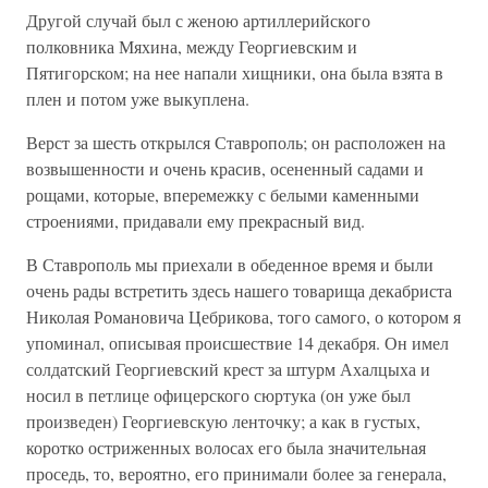
Другой случай был с женою артиллерийского
полковника Мяхина, между Георгиевским и
Пятигорском; на нее напали хищники, она была взята в
плен и потом уже выкуплена.
Верст за шесть открылся Ставрополь; он расположен на
возвышенности и очень красив, осененный садами и
рощами, которые, вперемежку с белыми каменными
строениями, придавали ему прекрасный вид.
В Ставрополь мы приехали в обеденное время и были
очень рады встретить здесь нашего товарища декабриста
Николая Романовича Цебрикова, того самого, о котором я
упоминал, описывая происшествие 14 декабря. Он имел
солдатский Георгиевский крест за штурм Ахалцыха и
носил в петлице офицерского сюртука (он уже был
произведен) Георгиевскую ленточку; а как в густых,
коротко остриженных волосах его была значительная
проседь, то, вероятно, его принимали более за генерала,