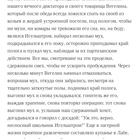
нашего вечного диктатора и своего товарища Вегелина,
который после обеда всегда ложился спать на своей из
кольев и жердей устроенной постели, под пологом, чтобы
ни мухи, ни комары не тревожили его сна, но, на беду,
являлся Игельштром, набирал несколько мух,
подкрадывался к его ложу, осторожно приподымал край
полога и пускал мух, наблюдая за их партизанским
действием. Все мы, смотревшие на эти проделки,
сдерживали смех, чтобы не ускорить пробуждения. Через
несколько минут Вегелин начинал отмахиваться,
вопрошая мух, откуда они забрались, несмотря на
тщательно заткнутые полы, поднимал край полога,
выгонял мух и снова укладывался; гонитель же его,
выждав храпение, снова повторял операцию; тот снова
выгонял мух и, услышав наш сдержанный хохот,
догадывался и говорил с досадой: "Уж это, верно,
несносный школьник Игельштром!" Еще в лагерной
жизни приятное развлечение составляло купанье в Лабе,