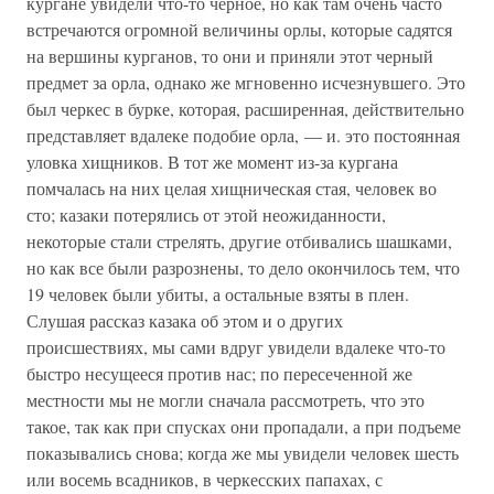
кургане увидели что-то черное, но как там очень часто
встречаются огромной величины орлы, которые садятся
на вершины курганов, то они и приняли этот черный
предмет за орла, однако же мгновенно исчезнувшего. Это
был черкес в бурке, которая, расширенная, действительно
представляет вдалеке подобие орла, — и. это постоянная
уловка хищников. В тот же момент из-за кургана
помчалась на них целая хищническая стая, человек во
сто; казаки потерялись от этой неожиданности,
некоторые стали стрелять, другие отбивались шашками,
но как все были разрознены, то дело окончилось тем, что
19 человек были убиты, а остальные взяты в плен.
Слушая рассказ казака об этом и о других
происшествиях, мы сами вдруг увидели вдалеке что-то
быстро несущееся против нас; по пересеченной же
местности мы не могли сначала рассмотреть, что это
такое, так как при спусках они пропадали, а при подъеме
показывались снова; когда же мы увидели человек шесть
или восемь всадников, в черкесских папахах, с