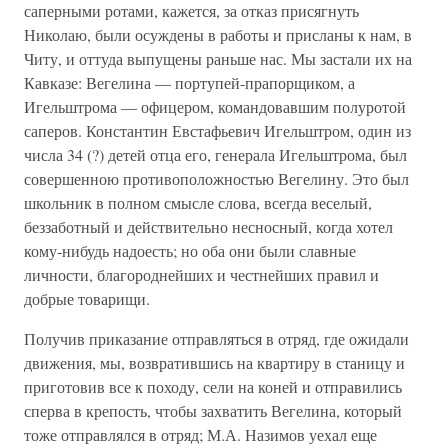
саперными ротами, кажется, за отказ присягнуть
Николаю, были осуждены в работы и присланы к нам, в
Читу, и оттуда выпущены раньше нас. Мы застали их на
Кавказе: Вегелина — портупей-прапорщиком, а
Игельштрома — офицером, командовавшим полуротой
саперов. Константин Евстафьевич Игельштром, один из
числа 34 (?) детей отца его, генерала Игельштрома, был
совершенною противоположностью Вегелину. Это был
школьник в полном смысле слова, всегда веселый,
беззаботный и действительно несносный, когда хотел
кому-нибудь надоесть; но оба они были славные
личности, благороднейших и честнейших правил и
добрые товарищи.
Получив приказание отправляться в отряд, где ожидали
движения, мы, возвратившись на квартиру в станицу и
приготовив все к походу, сели на коней и отправились
сперва в крепость, чтобы захватить Вегелина, который
тоже отправлялся в отряд; М.А. Назимов уехал еще