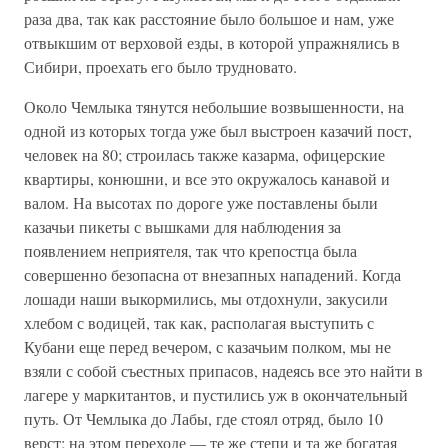
раза два, так как расстояние было большое и нам, уже
отвыкшим от верховой езды, в которой упражнялись в
Сибири, проехать его было трудновато.
Около Чемлыка тянутся небольшие возвышенности, на
одной из которых тогда уже был выстроен казачий пост,
человек на 80; строилась также казарма, офицерские
квартиры, конюшни, и все это окружалось канавой и
валом. На высотах по дороге уже поставлены были
казачьи пикеты с вышками для наблюдения за
появлением неприятеля, так что крепостца была
совершенно безопасна от внезапных нападений. Когда
лошади наши выкормились, мы отдохнули, закусили
хлебом с водицей, так как, располагая выступить с
Кубани еще перед вечером, с казачьим полком, мы не
взяли с собой съестных припасов, надеясь все это найти в
лагере у маркитантов, и пустились уж в окончательный
путь. От Чемлыка до Лабы, где стоял отряд, было 10
верст; на этом переходе — те же степи и та же богатая