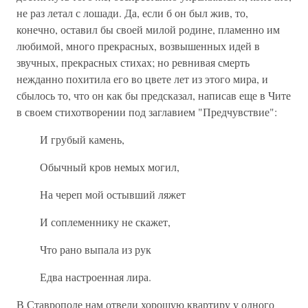
не раз летал с лошади. Да, если б он был жив, то,
конечно, оставил бы своей милой родине, пламенно им
любимой, много прекрасных, возвышенных идей в
звучных, прекрасных стихах; но ревнивая смерть
нежданно похитила его во цвете лет из этого мира, и
сбылось то, что он как бы предсказал, написав еще в Чите
в своем стихотворении под заглавием "Предчувствие":
И грубый камень,
Обычный кров немых могил,
На череп мой остывший ляжет
И соплеменнику не скажет,
Что рано выпала из рук
Едва настроенная лира.
В Ставрополе нам отвели хорошую квартиру у одного