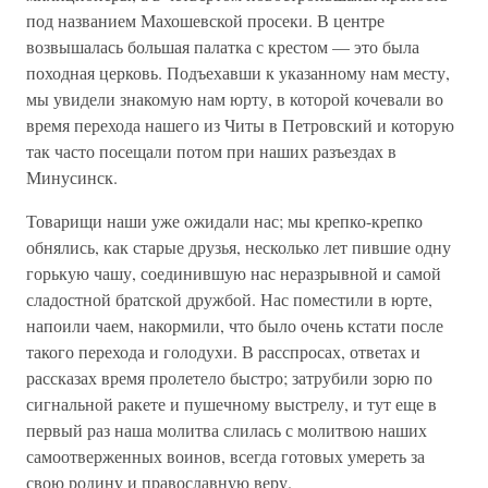
под названием Махошевской просеки. В центре
возвышалась большая палатка с крестом — это была
походная церковь. Подъехавши к указанному нам месту,
мы увидели знакомую нам юрту, в которой кочевали во
время перехода нашего из Читы в Петровский и которую
так часто посещали потом при наших разъездах в
Минусинск.
Товарищи наши уже ожидали нас; мы крепко-крепко
обнялись, как старые друзья, несколько лет пившие одну
горькую чашу, соединившую нас неразрывной и самой
сладостной братской дружбой. Нас поместили в юрте,
напоили чаем, накормили, что было очень кстати после
такого перехода и голодухи. В расспросах, ответах и
рассказах время пролетело быстро; затрубили зорю по
сигнальной ракете и пушечному выстрелу, и тут еще в
первый раз наша молитва слилась с молитвою наших
самоотверженных воинов, всегда готовых умереть за
свою родину и православную веру.