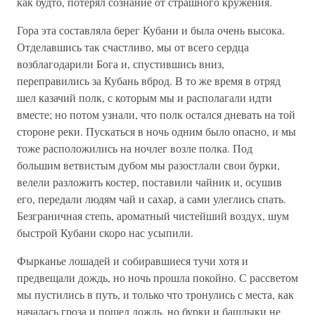
как будто, потерял сознание от страшного кружения.
Гора эта составляла берег Кубани и была очень высока.
Отделавшись так счастливо, мы от всего сердца
возблагодарили Бога и, спустившись вниз,
переправились за Кубань вброд. В то же время в отряд
шел казачий полк, с которым мы и располагали идти
вместе; но потом узнали, что полк остался дневать на той
стороне реки. Пускаться в ночь одним было опасно, и мы
тоже расположились на ночлег возле полка. Под
большим ветвистым дубом мы разостлали свои бурки,
велели разложить костер, поставили чайник и, осушив
его, передали людям чай и сахар, а сами улеглись спать.
Безграничная степь, ароматный чистейший воздух, шум
быстрой Кубани скоро нас усыпили.
Фырканье лошадей и собиравшиеся тучи хотя и
предвещали дождь, но ночь прошла покойно. С рассветом
мы пустились в путь, и только что тронулись с места, как
началась гроза и пошел дождь, но бурки и башлыки не