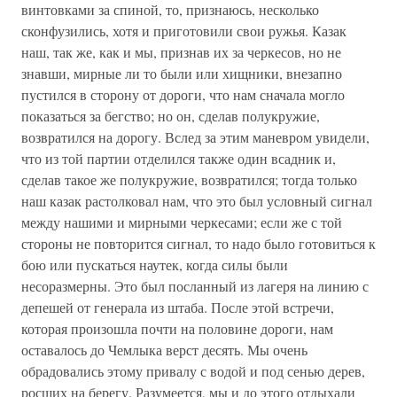
винтовками за спиной, то, признаюсь, несколько
сконфузились, хотя и приготовили свои ружья. Казак
наш, так же, как и мы, признав их за черкесов, но не
знавши, мирные ли то были или хищники, внезапно
пустился в сторону от дороги, что нам сначала могло
показаться за бегство; но он, сделав полукружие,
возвратился на дорогу. Вслед за этим маневром увидели,
что из той партии отделился также один всадник и,
сделав такое же полукружие, возвратился; тогда только
наш казак растолковал нам, что это был условный сигнал
между нашими и мирными черкесами; если же с той
стороны не повторится сигнал, то надо было готовиться к
бою или пускаться наутек, когда силы были
несоразмерны. Это был посланный из лагеря на линию с
депешей от генерала из штаба. После этой встречи,
которая произошла почти на половине дороги, нам
оставалось до Чемлыка верст десять. Мы очень
обрадовались этому привалу с водой и под сенью дерев,
росших на берегу. Разумеется, мы и до этого отдыхали