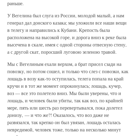
раньше.
У Вегелина был слуга из России, молодой малый, а нам
генерал дал донского казака; мы уложили все наши вещи
в телегу и направились к Кубани. Крепость была
расположена на высокой горе, и дорога вниз к реке была
высечена в скале, имея с одной стороны отвесную стену,
а с другой скат, поросший луговою зеленою травой.
Мы с Вегелиным ехали верхом, а брат присел сзади на
повозку, но потом сошел, и только что слез с повозки, как
лошадь в возу как-то оступилась, телега попала на край
кручи и в тот же момент опрокинулась; лошадь, кучер,
воз — все это полетело вниз. Мы были уверены, что и
лошадь, и человек были убиты, так как воз, по крайней
мере, пять или шесть раз перевертывался, пока долетел
донизу, — и что же?! Оказалось, что воз даже не
развязался, так крепко он был увязан, лошадь осталась
невредимой, человек тоже, только на несколько минут