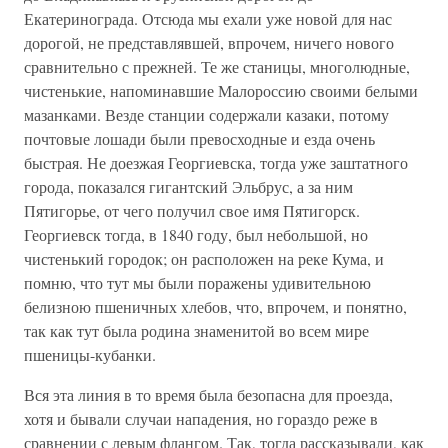
Екатеринограда. Отсюда мы ехали уже новой для нас
дорогой, не представлявшей, впрочем, ничего нового
сравнительно с прежней. Те же станицы, многолюдные,
чистенькие, напоминавшие Малороссию своими белыми
мазанками. Везде станции содержали казаки, потому
почтовые лошади были превосходные и езда очень
быстрая. Не доезжая Георгиевска, тогда уже заштатного
города, показался гигантский Эльбрус, а за ним
Пятигорье, от чего получил свое имя Пятигорск.
Георгиевск тогда, в 1840 году, был небольшой, но
чистенький городок; он расположен на реке Кума, и
помню, что тут мы были поражены удивительною
белизною пшеничных хлебов, что, впрочем, и понятно,
так как тут была родина знаменитой во всем мире
пшеницы-кубанки.
Вся эта линия в то время была безопасна для проезда,
хотя и бывали случаи нападения, но гораздо реже в
сравнении с левым флангом. Так, тогда рассказывали, как