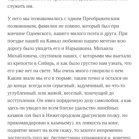
служить им.
У него мы познакомились с одним Преображенским
полковником, фамилии не помню, который был при
кончине Одоевского, нашего милого поэта и друга. При
поездке нашей на Кавказ любимою нашею мечтою всю
дорогу было увидеть его и Нарышкина, Михаила
Михайловича, спутников наших, с которыми мы выехали
из крепости в Сибирь, и как было грустно нам узнать, что
его уже нет на свете. Мы очень много говорили о нем.
Каким знали мы его в тюрьме, таким точно и остался он
до конца: всегда или серьезный, задумчивый, во что-то
углубленный, или живой, веселый, хохочущий до
исступления. Он имел порядочную дозу самолюбия, а как
здесь он увидел во всем блеске удальство линейных
казаков (он был в Нижегородском драгунском полку, но
прикомандирован к казачьему), их ловкость на коне,
поднятие монет на всем скаку, то захотел непременно
достигнуть того же, беспрестанно упражнялся и, конечно,