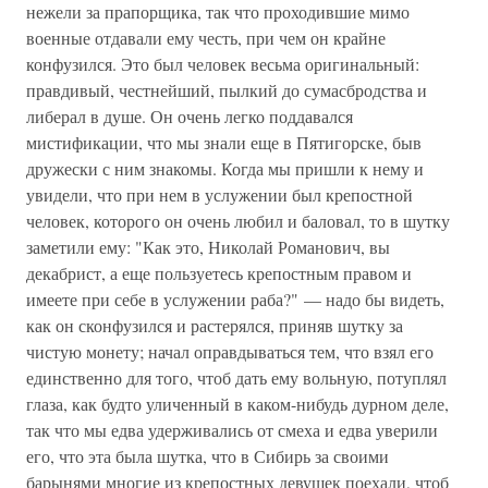
нежели за прапорщика, так что проходившие мимо
военные отдавали ему честь, при чем он крайне
конфузился. Это был человек весьма оригинальный:
правдивый, честнейший, пылкий до сумасбродства и
либерал в душе. Он очень легко поддавался
мистификации, что мы знали еще в Пятигорске, быв
дружески с ним знакомы. Когда мы пришли к нему и
увидели, что при нем в услужении был крепостной
человек, которого он очень любил и баловал, то в шутку
заметили ему: "Как это, Николай Романович, вы
декабрист, а еще пользуетесь крепостным правом и
имеете при себе в услужении раба?" — надо бы видеть,
как он сконфузился и растерялся, приняв шутку за
чистую монету; начал оправдываться тем, что взял его
единственно для того, чтоб дать ему вольную, потуплял
глаза, как будто уличенный в каком-нибудь дурном деле,
так что мы едва удерживались от смеха и едва уверили
его, что эта была шутка, что в Сибирь за своими
барынями многие из крепостных девушек поехали, чтоб