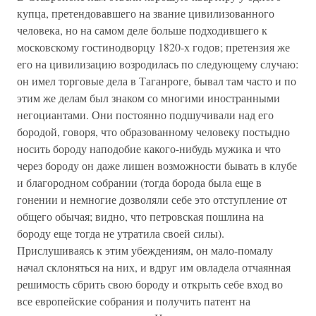
купца, претендовавшего на звание цивилизованного
человека, но на самом деле больше подходившего к
московскому гостинодворцу 1820-х годов; претензия же
его на цивилизацию возродилась по следующему случаю:
он имел торговые дела в Таганроге, бывал там часто и по
этим же делам был знаком со многими иностранными
негоциантами. Они постоянно подшучивали над его
бородой, говоря, что образованному человеку постыдно
носить бороду наподобие какого-нибудь мужика и что
через бороду он даже лишен возможности бывать в клубе
и благородном собрании (тогда борода была еще в
гонении и немногие дозволяли себе это отступление от
общего обычая; видно, что петровская пошлина на
бороду еще тогда не утратила своей силы).
Прислушиваясь к этим убеждениям, он мало-помалу
начал склоняться на них, и вдруг им овладела отчаянная
решимость сбрить свою бороду и открыть себе вход во
все европейские собрания и получить патент на