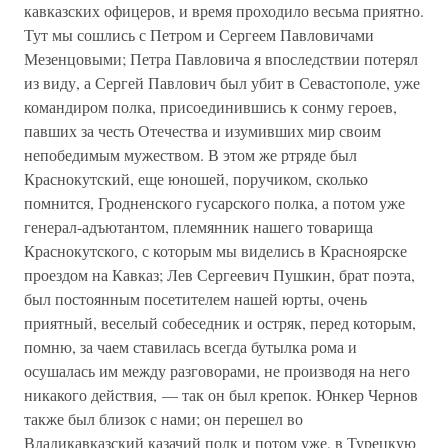
кавказских офицеров, и время проходило весьма приятно.
Тут мы сошлись с Петром и Сергеем Павловичами
Мезенцовыми; Петра Павловича я впоследствии потерял
из виду, а Сергей Павлович был убит в Севастополе, уже
командиром полка, присоединившись к сонму героев,
павших за честь Отечества и изумивших мир своим
непобедимым мужеством. В этом же ртряде был
Краснокутский, еще юношей, поручиком, сколько
помнится, Гродненского гусарского полка, а потом уже
генерал-адъютантом, племянник нашего товарища
Краснокутского, с которым мы виделись в Красноярске
проездом на Кавказ; Лев Сергеевич Пушкин, брат поэта,
был постоянным посетителем нашей юрты, очень
приятный, веселый собеседник и остряк, перед которым,
помню, за чаем ставилась всегда бутылка рома и
осушалась им между разговорами, не производя на него
никакого действия, — так он был крепок. Юнкер Чернов
также был близок с нами; он перешел во
Владикавказский казачий полк и потом уже, в Турецкую