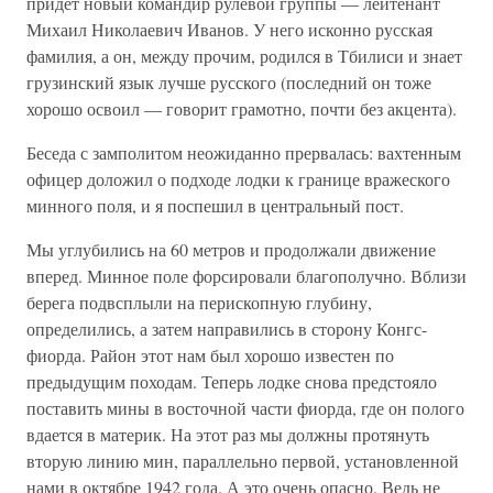
придет новый командир рулевой группы — лейтенант
Михаил Николаевич Иванов. У него исконно русская
фамилия, а он, между прочим, родился в Тбилиси и знает
грузинский язык лучше русского (последний он тоже
хорошо освоил — говорит грамотно, почти без акцента).
Беседа с замполитом неожиданно прервалась: вахтенным
офицер доложил о подходе лодки к границе вражеского
минного поля, и я поспешил в центральный пост.
Мы углубились на 60 метров и продолжали движение
вперед. Минное поле форсировали благополучно. Вблизи
берега подвсплыли на перископную глубину,
определились, а затем направились в сторону Конгс-
фиорда. Район этот нам был хорошо известен по
предыдущим походам. Теперь лодке снова предстояло
поставить мины в восточной части фиорда, где он полого
вдается в материк. На этот раз мы должны протянуть
вторую линию мин, параллельно первой, установленной
нами в октябре 1942 года. А это очень опасно. Ведь не