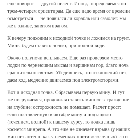
еще поворот — другой пеленг. Иногда определяемся по
трем-четырем ориентирам. Да еще надо время от времени
осмотреться — не появился ли корабль или самолет: мы
же в заливе, занятом врагом.
К вечеру подходим к исходной точке и ложимся на грунт.
Мины будем ставить ночью, при полной воде.
Около полуночи всплываем. Еще раз проверяем место
лодки по чернеющим мысам и вершинам гор, благо ночь
сравнительно светлая. Убедившись, что отклонений нет,
даем ход, медленно двигаемся под электромоторами.
Вот и исходная точка. Сбрасываем первую мину. И тут
же погружаемся, продолжая ставить минное заграждение
на глубине: осторожность не помешает. Расчет прост:
если поставленную в октябре мину и подтащило
(течением, волной) к нашему курсу, то лодка лишь
коснется минрепа. А это еще не означает взрыва (у наших
мин нет антенн, как у немецких противолодочных), да и