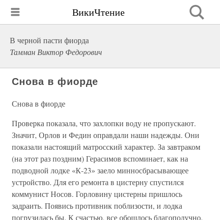
ВикиЧтение
В черной пасти фиорда
Тамман Виктор Федорович
Снова в фиорде
Снова в фиорде
Проверка показала, что захлопки воду не пропускают.
Значит, Орлов и Федин оправдали наши надежды. Они
показали настоящий матросский характер. За завтраком
(на этот раз поздним) Герасимов вспоминает, как на
подводной лодке «К-23» заело минносбрасывающее
устройство. Для его ремонта в цистерну спустился
коммунист Носов. Горловину цистерны пришлось
задраить. Появись противник поблизости, и лодка
погрузилась бы. К счастью, все обошлось благополучно.