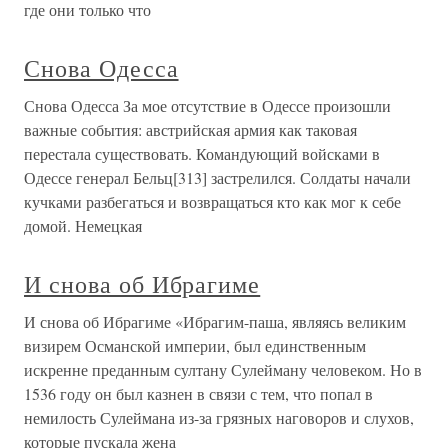
где они только что
Снова Одесса
Снова Одесса За мое отсутствие в Одессе произошли
важные события: австрийская армия как таковая
перестала существовать. Командующий войсками в
Одессе генерал Бельц[313] застрелился. Солдаты начали
кучками разбегаться и возвращаться кто как мог к себе
домой. Немецкая
И снова об Ибрагиме
И снова об Ибрагиме «Ибрагим-паша, являясь великим
визирем Османской империи, был единственным
искренне преданным султану Сулейману человеком. Но в
1536 году он был казнен в связи с тем, что попал в
немилость Сулеймана из-за грязных наговоров и слухов,
которые пускала жена