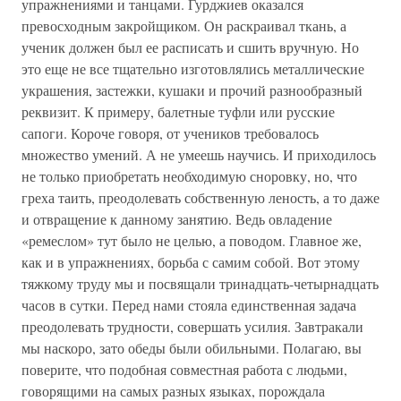
упражнениями и танцами. Гурджиев оказался
превосходным закройщиком. Он раскраивал ткань, а
ученик должен был ее расписать и сшить вручную. Но
это еще не все тщательно изготовлялись металлические
украшения, застежки, кушаки и прочий разнообразный
реквизит. К примеру, балетные туфли или русские
сапоги. Короче говоря, от учеников требовалось
множество умений. А не умеешь научись. И приходилось
не только приобретать необходимую сноровку, но, что
греха таить, преодолевать собственную леность, а то даже
и отвращение к данному занятию. Ведь овладение
«ремеслом» тут было не целью, а поводом. Главное же,
как и в упражнениях, борьба с самим собой. Вот этому
тяжкому труду мы и посвящали тринадцать-четырнадцать
часов в сутки. Перед нами стояла единственная задача
преодолевать трудности, совершать усилия. Завтракали
мы наскоро, зато обеды были обильными. Полагаю, вы
поверите, что подобная совместная работа с людьми,
говорящими на самых разных языках, порождала