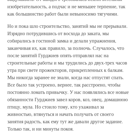
изобретательность, а подчас и не меньшее терпение, так
как большинство работ были невыносимо тягучими.
Но и пока шло строительство, занятий мы не прерывали.
Изрядно потрудившись от восхода до заката, мы
собирались в гостиной замка и делали упражнения,
заканчивая их, как правило, за полночь. Случалось, что
после занятий Гурджиев опять отправлял нас на
строительные работы и мы трудились до двух-трех часов
утра при свете прожекторов, прикрепленных к балкам.
Мы никогда заранее не знали, когда нас отпустят спать.
Все было так устроено, вернее, так расстроено, чтобы
постоянно ломать привычку. У нас появлялись все новые
обязанности Гурджиев завел коров, коз, овец, домашнюю
птицу, мула. Но стоило тому, кто ухаживал за
живностью, втянуться и начать получать от своего
занятия радость, как ему тут же давали другое задание.
Только так, и ни минуты покоя.