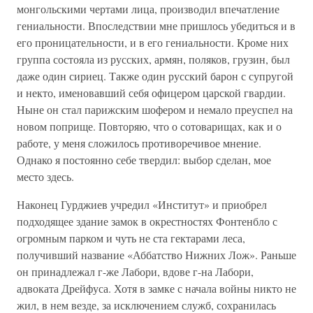
монгольскими чертами лица, производил впечатление
гениальности. Впоследствии мне пришлось убедиться и в
его проницательности, и в его гениальности. Кроме них
группа состояла из русских, армян, поляков, грузин, был
даже один сириец. Также один русский барон с супругой
и некто, именовавший себя офицером царской гвардии.
Ныне он стал парижским шофером и немало преуспел на
новом поприще. Повторяю, что о сотоварищах, как и о
работе, у меня сложилось противоречивое мнение.
Однако я постоянно себе твердил: выбор сделан, мое
место здесь.
Наконец Гурджиев учредил «Институт» и приобрел
подходящее здание замок в окрестностях Фонтенбло с
огромным парком и чуть не ста гектарами леса,
получивший название «Аббатство Нижних Лож». Раньше
он принадлежал г-же Лабори, вдове г-на Лабори,
адвоката Дрейфуса. Хотя в замке с начала войны никто не
жил, в нем везде, за исключением служб, сохранилась