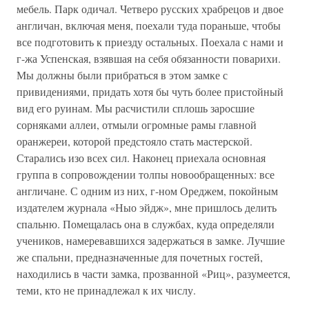
мебель. Парк одичал. Четверо русских храбрецов и двое
англичан, включая меня, поехали туда пораньше, чтобы
все подготовить к приезду остальных. Поехала с нами и
г-жа Успенская, взявшая на себя обязанности поварихи.
Мы должны были прибраться в этом замке с
привидениями, придать хотя бы чуть более пристойный
вид его руинам. Мы расчистили сплошь заросшие
сорняками аллеи, отмыли огромные рамы главной
оранжереи, которой предстояло стать мастерской.
Старались изо всех сил. Наконец приехала основная
группа в сопровождении толпы новообращенных: все
англичане. С одним из них, г-ном Ореджем, покойным
издателем журнала «Ныо эйдж», мне пришлось делить
спальню. Помещалась она в службах, куда определяли
учеников, намеревавшихся задержаться в замке. Лучшие
же спальни, предназначенные для почетных гостей,
находились в части замка, прозванной «Риц», разумеется,
теми, кто не принадлежал к их числу.