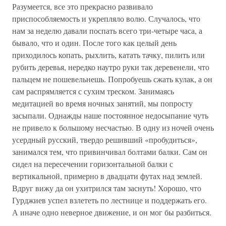
Разумеется, все это прекрасно развивало
приспособляемость и укрепляло волю. Случалось, что
нам за неделю давали поспать всего три-четыре часа, а
бывало, что и один. После того как целый день
приходилось копать, рыхлить, катать тачку, пилить или
рубить деревья, нередко наутро руки так деревенели, что
пальцем не пошевельнешь. Попробуешь сжать кулак, а он
сам распрямляется с сухим треском. Занимаясь
медитацией во время ночных занятий, мы попросту
засыпали. Однажды наше постоянное недосыпание чуть
не привело к большому несчастью. В одну из ночей очень
усердный русский, твердо решивший «пробудиться»,
занимался тем, что привинчивал болтами балки. Сам он
сидел на пересечении горизонтальной балки с
вертикальной, примерно в двадцати футах над землей.
Вдруг вижу да он ухитрился там заснуть! Хорошо, что
Гурджиев успел взлететь по лестнице и поддержать его.
А иначе одно неверное движение, и он мог бы разбиться.