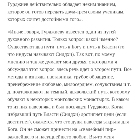
Гурджиев действительно обладает неким знанием,
которое он готов передать двум-трем своим ученикам,
которых сочтет достойными того».
«Иначе говоря, Гурджиеву известен один из путей
духовного развития. Только вопрос: какой именно?
Существуют два пути: путь к Богу и путь к Власти (то,
что индусы называют Сиддхи). Так вот, по моему
мнению и так же думают мои друзья, с которыми я
обсуждал этот вопрос, здесь речь идет о втором пути. Все
методы и взгляды наставника, грубое обращение,
пренебрежение любовью, милосердием, сочувствием и т.
д. подталкивают на темный, дьявольский путь, которому
обучают в некоторых монгольских монастырях. В каком-
то из них наверняка и был посвящен Гурджиев. Когда
избравший путь Власти (Сиддхи) достигнет цели (если
достигнет), окажется, что его душа навсегда закрыта для
Бога. Он не сможет принести на «свадебный пир»
важнейшего и насущнейшего любви. Вы-то меня