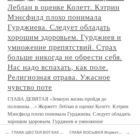
Леблан в оценке Колетт. Кэтрин
Мэнсфилд плохо понимала
Гурджиева. Следует обладать
хорошим здоровьем. Гурджиев и
умножение препятствий. Страх
больше никогда не обрести себя.
Нас надо вспахать, как поле.
Религиозная отрава. Ужасное
чувство поте
ГЛАВА ДЕВЯТАЯ «Земную жизнь пройдя до
половины…» Жоржетт Леблан в оценке Колетт. Кэтрин
Мэнсфилд плохо понимала Гурджиева. Следует обладать
хорошим здоровьем. Гурджиев и умножение
препятствий. Страх больше никогда не обрести себя. Нас
←
→
ГЛАВА ШЕСТАЯ ВОТ КАК ЖИЛИ УЧЕНИКИ ГУРДЖИЕВА Психоаналитик у Гурджиева. Мало проанализировать невроз надо его вылечить. «Психоанализ проведен, но пациент повесился». Как побудить пациента, тем более недоверчивого, совершать поступки? Доктор Янг пытается раскрыть секрет воли. Он пускается в гурджиевск
ГЛАВА ВОСЬМАЯ Жоржетт Леблан жена, секретарь и переводчик Метерлинка. Замок в Виллене. Как я нашел и тут же утопил несколько писем Жоржетт Леблан. Развод в возрасте, когда женщина уже не способна «начать сначала». «Храбрая машина». Она идет тем путем, который Метерлинк только лишь воспевал… Поклон Ф
надо вспахать, как поле.