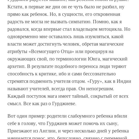
Кстати, в первые же дни он ее чуть было не разбил, ну
прямо как ребенок. Но, в сущности, его откровенная
радость не могла не вызвать симпатию. Помню, как я
радовался, когда впервые стал владельцем мотоцикла. Но
одновременно мне оставалось лишь изумляться, какой
власти может достигнуть человек, обретая магические
атрибуты «Всемогущего Отца» или проецируя на
окружающих свой, по терминологии Юнга, магический
архетип. В результате подобного переноса люди теряют
способность к критике, ибо и сами бессознательно
стремятся подменить учителя отцом. «Гуру», как в Индии
называют учителей, всегда прав. Он непогрешим.
Каждый поступок мага имеет тайный, сокрытый от всех
смысл. Все как раз о Гурджиеве.
Вот один пример: родители слабоумного ребенка вбили
себе в голову, что Гурджиев может помочь их сыну,
Приезжают из Англии, и через несколько дней у ребенка
начинается понос, что, безусловно, связано с переменой