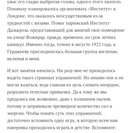
ужас его гладко выбритая голова, одного этого хватило.
Поначалу планировалось организовать «Институт» в
Лондоне, что оказалось неосуществимым из-за
трудностей с визами. Помог парижский Институт
Далькроза, предоставивший для занятий свое помещение
на улице Вожирар, правда, временно, на срок летних
каникул. Именно тогда, точнее в августе 1922 года, к
Гурджиеву присоединилась большая группа англичан,
включая и меня.
И вот занятия начались. Ни разу мне не приходилось
видеть таких странных упражнений. Но иными они и не
могли казаться, ведь главная их цель сломать инерцию,
разрушить телесные привычки. Да к тому же мы
предались им, возможно, даже с излишним пылом,
потому и затрачивали чрезмерное количество сил и
энергии. Чтобы понять суть этих упражнений,
достаточно вспомнить одну игру, в которую всем нам
наверняка приходилось играть в детстве. Вспомните: