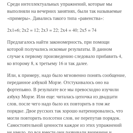
Среди интеллектуальных упражнений, которые мы
выполняли на вечерних занятиях, были так называемые
«примеры». Давались такого типа «равенства»:
2x1=6; 2x2 = 12; 2x3 = 22; 2x4 = 40; 2x5 = 74
Предлагалось найти закономерность, при помощи
которой получались искомые результаты. В данном
случае к первому произведению следовало прибавить 4,
ко второму 8, к третьему 16 и так далее.
Или, к примеру, надо было мгновенно понять сообщение,
переданное азбукой Морзе. Отстукивалось оно на
фортепьяно. В результате все мы превосходно изучили
азбуку Морзе. Или еще: читалась цепочка из двадцати
слов, после чего надо было их повторить в том же
порядке. Двое русских так хорошо натренировались, что
могли повторить полсотни слов, не перепутав порядок.
Самостоятельной ценности каждое из этих упражнений
не имело, по все вместе они развивали внимание и