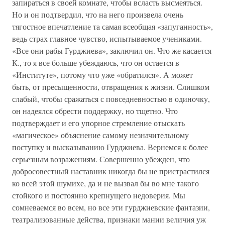
запираться в своей комнате, чтобы всласть высмеяться.
Но и он подтвердил, что на него произвела очень
тягостное впечатление та самая всеобщая «запуганность»,
ведь страх главное чувство, испытываемое учениками.
«Все они рабы Гурджиева», заключил он. Что же касается
К., то я все больше убеждаюсь, что он остается в
«Институте», потому что уже «обратился». А может
быть, от пресыщенности, отвращения к жизни. Слишком
слабый, чтобы сражаться с повседневностью в одиночку,
он надеялся обрести поддержку, но тщетно. Что
подтверждает и его упорное стремление отыскать
«магическое» объяснение самому незначительному
поступку и высказыванию Гурджиева. Вернемся к более
серьезным возражениям. Совершенно убежден, что
добросовестный наставник никогда бы не пристрастился
ко всей этой шумихе, да и не вызвал бы во мне такого
стойкого и постоянно крепнущего недоверия. Мы
сомневаемся во всем, но все эти гурджиевские фантазии,
театрализованные действа, признаки мании величия уж