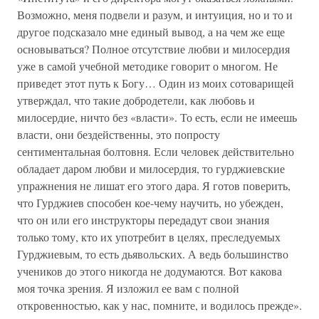
Возможно, меня подвели и разум, и интуиция, но и то и
другое подсказало мне единый вывод, а на чем же еще
основываться? Полное отсутствие любви и милосердия
уже в самой учебной методике говорит о многом. Не
приведет этот путь к Богу… Один из моих сотоварищей
утверждал, что такие добродетели, как любовь и
милосердие, ничто без «власти». То есть, если не имеешь
власти, они бездейственны, это попросту
сентиментальная болтовня. Если человек действительно
обладает даром любви и милосердия, то гурджиевские
упражнения не лишат его этого дара. Я готов поверить,
что Гурджиев способен кое-чему научить, но убежден,
что он или его инструкторы передадут свои знания
только тому, кто их употребит в целях, преследуемых
Гурджиевым, то есть дьявольских. А ведь большинство
учеников до этого никогда не додумаются. Вот какова
моя точка зрения. Я изложил ее вам с полной
откровенностью, как у нас, помните, и водилось прежде».