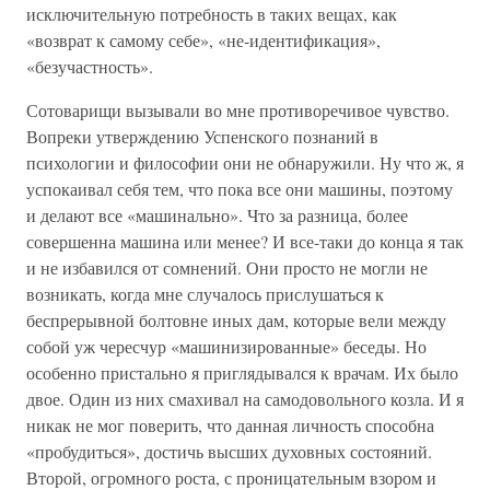
исключительную потребность в таких вещах, как
«возврат к самому себе», «не-идентификация»,
«безучастность».
Сотоварищи вызывали во мне противоречивое чувство.
Вопреки утверждению Успенского познаний в
психологии и философии они не обнаружили. Ну что ж, я
успокаивал себя тем, что пока все они машины, поэтому
и делают все «машинально». Что за разница, более
совершенна машина или менее? И все-таки до конца я так
и не избавился от сомнений. Они просто не могли не
возникать, когда мне случалось прислушаться к
беспрерывной болтовне иных дам, которые вели между
собой уж чересчур «машинизированные» беседы. Но
особенно пристально я приглядывался к врачам. Их было
двое. Один из них смахивал на самодовольного козла. И я
никак не мог поверить, что данная личность способна
«пробудиться», достичь высших духовных состояний.
Второй, огромного роста, с проницательным взором и