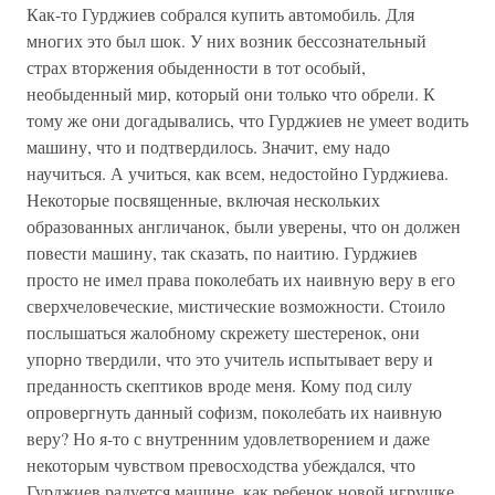
Как-то Гурджиев собрался купить автомобиль. Для
многих это был шок. У них возник бессознательный
страх вторжения обыденности в тот особый,
необыденный мир, который они только что обрели. К
тому же они догадывались, что Гурджиев не умеет водить
машину, что и подтвердилось. Значит, ему надо
научиться. А учиться, как всем, недостойно Гурджиева.
Некоторые посвященные, включая нескольких
образованных англичанок, были уверены, что он должен
повести машину, так сказать, по наитию. Гурджиев
просто не имел права поколебать их наивную веру в его
сверхчеловеческие, мистические возможности. Стоило
послышаться жалобному скрежету шестеренок, они
упорно твердили, что это учитель испытывает веру и
преданность скептиков вроде меня. Кому под силу
опровергнуть данный софизм, поколебать их наивную
веру? Но я-то с внутренним удовлетворением и даже
некоторым чувством превосходства убеждался, что
Гурджиев радуется машине, как ребенок новой игрушке.