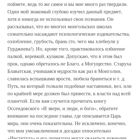
поймете, ведь то же самое и вы мне много раз твердили.
Один мой знакомый глубоко изучил данный предмет,
хотя и никогда не использовал свои познания. Он
рассказывал, что во многих монгольских школах
сознательно насаждают психологические издевательства,
озлобление, грубость, брань (то, чего мы хлебнули у
Гурджиева!). Но, кроме того, практиковалось избиение
палкой, веревкой, кулаком. Допускаю, что в этом был
прок, однако обреталось не Благо, а Могущество. Старуха
Блаватская, учившаяся мудрости как раз в Монголии,
славилась вспышками ярости, любила браниться и т. д.
Путь, на который толкали подобные наставники, вел, или
по крайней мере должен был привести, к власти над всей
планетой. Если вам случится прочитать книгу
Оссендовского «И звери, и люди, и боги», обратите
внимание на последние главы, где описывается Царь
мира, они очень показательны. Не исключено, конечно,
что мои умозаключения и догадки относительно
«Института» и его директора могут оказаться ложными.