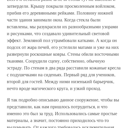
затвердели. Крышу покрыли просмоленным войлоком,
прибив его деревянными рейками. Половину нижней
части здания занимали окна. Когда стекла были
вставлены, мы разукрасили их разнообразными узорами
и рисунками, что создавало удивительный световой
эффект. Земляной пол утрамбовали катками. А когда он
подсох от жара печей, его устелили матами и уже на них
развернули роскошные ковры. Стены обили восточными
тканями. Соорудили сцену, собственно, обычную
эстраду. По стенам в два ряда расставили кожаные кресла
с подушечками на сиденьях. Первый ряд для учеников,
второй для гостей. Между ними низенький барьерчик,
нечто вроде магического круга, и узкий проход.
Я так подробно описываю данное сооружение, чтобы вы
представили, как нам пришлось потрудиться, и что
именно это был за труд. Использовались самые простые
материалы, а значит, постоянно приходилось что-то
выдумывать. От каждого требовалась исключительная