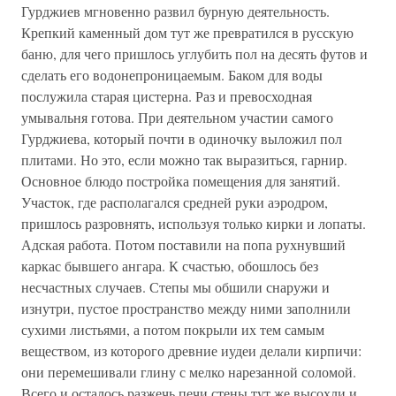
Гурджиев мгновенно развил бурную деятельность.
Крепкий каменный дом тут же превратился в русскую
баню, для чего пришлось углубить пол на десять футов и
сделать его водонепроницаемым. Баком для воды
послужила старая цистерна. Раз и превосходная
умывальня готова. При деятельном участии самого
Гурджиева, который почти в одиночку выложил пол
плитами. Но это, если можно так выразиться, гарнир.
Основное блюдо постройка помещения для занятий.
Участок, где располагался средней руки аэродром,
пришлось разровнять, используя только кирки и лопаты.
Адская работа. Потом поставили на попа рухнувший
каркас бывшего ангара. К счастью, обошлось без
несчастных случаев. Степы мы обшили снаружи и
изнутри, пустое пространство между ними заполнили
сухими листьями, а потом покрыли их тем самым
веществом, из которого древние иудеи делали кирпичи:
они перемешивали глину с мелко нарезанной соломой.
Всего и осталось разжечь печи стены тут же высохли и