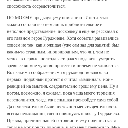
способность сосредоточиться.
ПО МОЕМУ предыдущему описанию «Института»
можно составить о нем лишь приблизительное и
неполное представление, поскольку я еще не рассказал о
его главном герое Гурджиеве. Хотя события развивались
совсем не так, как я ожидал (уже сам зал для занятий был
каким-то странным, иноприродным, что ли), тем не
менее, в первые, полгода я старался подавить, умерить
зревшее во мне чувство протеста и ничему не удивляться.
Вот какими соображениями я руководствовался: во-
первых, подобный протест я считал «машиналь- ной»
реакцией на занятия, следовательно грош ему цена. Ну а
потом, возможно, я ожидал, пока чаша моего терпения
переполнится, тогда уж вспышка произойдет сама собой.
Да и увлекательно было постоянно менять деятельность,
всегда неожиданно, слепо повинуясь приказу Гурджиева.
Правда, причины нашей готовности ему подчиняться я
так и не мог понять до конца, и это меня тревожило. Мне