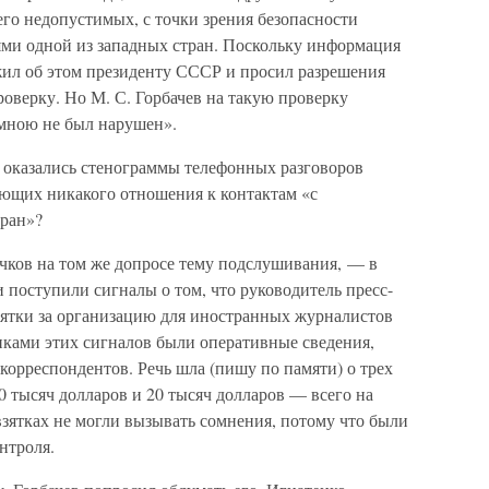
го недопустимых, с точки зрения безопасности
лями одной из западных стран. Поскольку информация
ожил об этом президенту СССР и просил разрешения
роверку. Но М. С. Горбачев на такую проверку
 мною не был нарушен».
Б оказались стенограммы телефонных разговоров
ющих никакого отношения к контактам «с
тран»?
ков на том же допросе тему подслушивания, — в
 поступили сигналы о том, что руководитель пресс-
зятки за организацию для иностранных журналистов
иками этих сигналов были оперативные сведения,
орреспондентов. Речь шла (пишу по памяти) о трех
0 тысяч долларов и 20 тысяч долларов — всего на
взятках не могли вызывать сомнения, потому что были
нтроля.