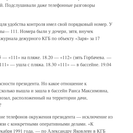
ьей. Подслушивали даже телефонные разговоры
 для удобства контроля имел свой порядковый номер. У
ы— 111. Номера были у дочери, зятя, внучек
 журнала дежурного КГБ по объекту «Заря» за 17
 — «111» на пляже. 18.20 — «112» (зять Горбачева. —
«111» — ушла с пляжа. 18.30 «111» — в бассейне. 19.04
пасности президента. Но какое отношение к
 сколько вышла и зашла в бассейн Раиса Максимовна,
инозал, расположенный на территории дачи,
?
ние телефонов окружения президента — исключение из
вязи с конкретными оперативными делами. «К
екабря 1991 года, — по Александру Яковлеву в КГБ