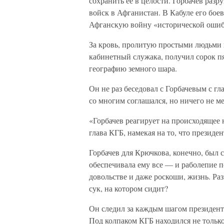
сохранить ее в целости. Горбачев раз
войск в Афганистан. В Кабуле его бое
Афганскую войну «исторической ошиб
За кровь, пролитую простыми людьми в
кабинетный служака, получил сорок п
географию земного шара.
Он не раз беседовал с Горбачевым с гла
со многим соглашался, но ничего не ме
«Горбачев реагирует на происходящее 
глава КГБ, намекая на то, что президен
Горбачев для Крючкова, конечно, был 
обеспечивала ему все — и раболепие 
довольстве и даже роскоши, жизнь. Раз
сук, на котором сидит?
Он следил за каждым шагом президента
Под колпаком КГБ находился не только