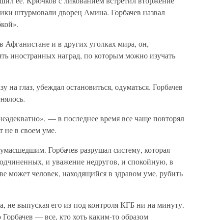
рушил ее. Крючков с ликованием встретил вторжение
вики штурмовали дворец Амина. Горбачев назвал
кой».
 Афганистане и в других уголках мира, он,
ять иностранных наград, по которым можно изучать
зу на глаз, убеждал остановиться, одуматься. Горбачев
нялось.
неадекватно», — в последнее время все чаще повторял
т не в своем уме.
сумасшедшим. Горбачев разрушал систему, которая
подчиненных, и уважение недругов, и спокойную, в
ве может человек, находящийся в здравом уме, рубить
, не выпуская его из-под контроля КГБ ни на минуту.
 Горбачев — все, кто хоть каким-то образом