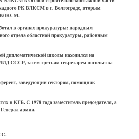
ЦК ВЛКСМ в Особой строительно-монтажной части
кадного РК ВЛКСМ в г. Волгограде, вторым
а ВЛКСМ.
работал в органах прокуратуры: народным
нного отдела областной прокуратуры, районным
шей дипломатической школы находился на
 МИД СССР, затем третьим секретарем посольства
еферент, заведующий сектором, помощник
ях в КГБ. С 1978 года заместитель председателя, а
 Генерал армии.
СС.