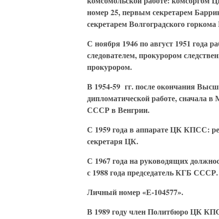
комсомольской работе: комсоргом 
номер 25, первым секретарем Барри
секретарем Волгоградского горком
С ноября 1946 по август 1951 года 
следователем, прокурором следстве
прокурором.
В 1954-59 гг. после окончания Выс
дипломатической работе, сначала в
СССР в Венгрии.
С 1959 года в аппарате ЦК КПСС: р
секретаря ЦК.
С 1967 года на руководящих должност
с 1988 года председатель КГБ СССР.
Личный номер «Е-104577».
В 1989 году член Политбюро ЦК КП