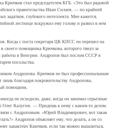
ка Крючков стал председателем КГБ. «Это был рядовой
сийского правительства Иван Силаев, — по крайней
ных задатков, глубокого интеллекта. Мне кажется,
тийной лестнице вскружил ему голову и развил в нем
в. Когда с поста секретаря ЦК КПСС он перешел на
й и своего помощника Крючкова, которого тянул за
й работы в Венгрии. Андропов был послом СССР в
тарем посольства.
щником Андропова. Крючков не был профессиональным
т лишь благодаря покровительству Андропова,
вый помощник.
когда не исходили, даже, когда он занимал серьезные
 Олег Калугин. — Придешь к нему с каким-то делом.
 связи с Андроповым. «Юрий Владимирович, вот такая
ать?» Андропов объясняет ему, что делать, а он со
ему характеру Крючков, если так можно выразиться,