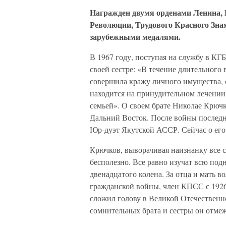
Награжден двумя орденами Ленина, 
Революции, Трудового Красного Зна
зарубежными медалями.
В 1967 году, поступая на службу в КГ
своей сестре: «В течение длительного 
совершила кражу личного имущества, 
находится на принудительном лечении.
семьей». О своем брате Николае Крюч
Дальний Восток. После войны последн
Юр-дуэт Якутской АССР. Сейчас о его 
Крючков, выворачивая наизнанку все с
бесполезно. Все равно изучат всю под
двенадцатого колена. За отца и мать в
гражданской войны, член КПСС с 1926
сложил голову в Великой Отечественно
сомнительных брата и сестры он отмеж