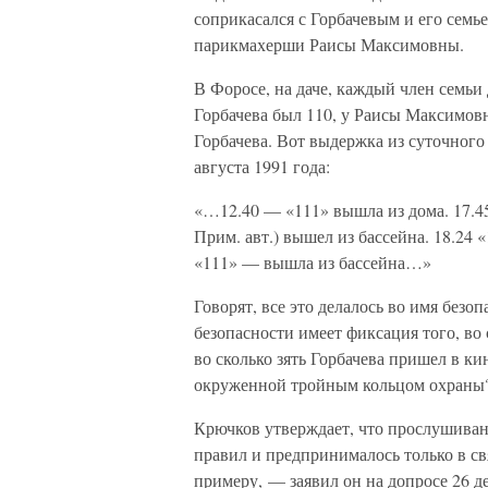
соприкасался с Горбачевым и его сем
парикмахерши Раисы Максимовны.
В Форосе, на даче, каждый член семьи
Горбачева был 110, у Раисы Максимовн
Горбачева. Вот выдержка из суточного
августа 1991 года:
«…12.40 — «111» вышла из дома. 17.45
Прим. авт.) вышел из бассейна. 18.24 
«111» — вышла из бассейна…»
Говорят, все это делалось во имя безо
безопасности имеет фиксация того, во
во сколько зять Горбачева пришел в к
окруженной тройным кольцом охраны
Крючков утверждает, что прослушива
правил и предпринималось только в с
примеру, — заявил он на допросе 26 д