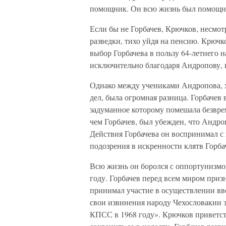
помощник. Он всю жизнь был помощн
Если бы не Горбачев, Крючков, несмотр
разведки, тихо уйдя на пенсию. Крючк
выбор Горбачева в пользу 64-летнего 
исключительно благодаря Андропову, и
Однако между учениками Андропова, х
дел, была огромная разница. Горбачев
задуманное которому помешала безвре
чем Горбачев, был убежден, что Андро
Действия Горбачева он воспринимал с 
подозрения в искренности клятв Горба
Всю жизнь он боролся с оппортунизмом
году. Горбачев перед всем миром при
принимал участие в осуществлении вво
свои извинения народу Чехословакии 
КПСС в 1968 году». Крючков приветств