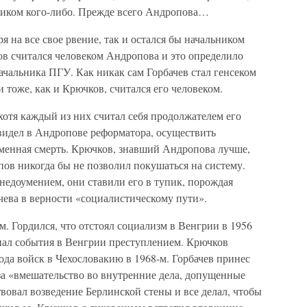
иком кого-либо. Прежде всего Андропова…
я на все свое рвение, так и остался бы начальником
ов считался человеком Андропова и это определило
начальника ПГУ. Как никак сам Горбачев стал генсеком
 тоже, как и Крючков, считался его человеком.
отя каждый из них считал себя продолжателем его
 видел в Андропове реформатора, осуществить
менная смерть. Крючков, знавший Андропова лучше,
пов никогда бы не позволил покушаться на систему.
недоумением, они ставили его в тупик, порождая
чева в верности «социалистическому пути».
. Гордился, что отстоял социализм в Венгрии в 1956
знал события в Венгрии преступлением. Крючков
да войск в Чехословакию в 1968-м. Горбачев принес
за «вмешательство во внутренние дела, допущенные
овал возведение Берлинской стены и все делал, чтобы