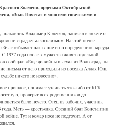
Красного Знамени, орденами Октябрьской
мени, «Знак Почета» и многими советскими и
Б, полковник Владимир Крючков, написал в анкете о
времени страдает алкоголизмом. На этой почве
сейчас отбывает наказание и по определению нарсуда
 С 1937 года после замужества живет отдельной
ков сообщал: «Еще до войны выехал из Волгограда на
ие письма от него приходили из поселка Аллах Юнь
судьбе ничего не известно».
вое прошлое, понимал: утаивать что-либо от КГБ
ноготную, проверят всех родственников до
олноваться было нечего. Отец из рабочих, участник
 года. Мать — крестьянка. Средний брат Константин
й войне. Тут и комар носа не подточит. А от
евался.