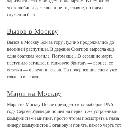
харизматическим вождем, Бонапартом. В нем жило
честолюбие и даже военное тщеславие, но идеал
служения был
Вызов в Москву
Вызов в Москву Бои за гору Лудино продолжались до
весенней распутицы. В деревне Снегири выросла еще
одна братская могила. Потом еще…В середине марта
наступило затишье, и танковую бригаду — вернее, ее
остатки — вывели в резерв. На почерневшие снега уже
глядело высокое
Марш на Москву
Марш на Москву После президентских выборов 1996
года Сергей Удальцов пошел на первый же устроенный
коммунистами митинг, просто чтобы посмотреть в глаза
лидеру коммунистов Зюганову и понять, какого черта тот