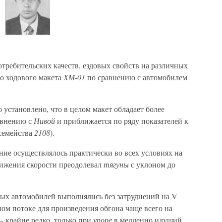
требительских качеств, ездовых свойств на различных
во ходового макета
ХМ-01
по сравнению с автомобилем
установлено, что в целом макет обладает более
авнению с
Нивой
и приближается по ряду показателей к
 семейства
2108
).
ние осуществлялось практически во всех условиях на
снижения скорости преодолевал
тягуны
с уклоном до
ых автомобилей выполнялись без затруднений на V
ом потоке для произведения обгона чаще всего на
 – крайне редко, только при
упоре
в медленно идущий