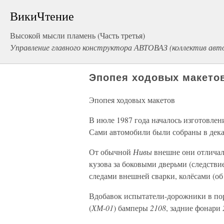
ВикиЧтение
Высокой мысли пламень (Часть третья)
Управление главного конструктора АВТОВАЗ (коллектив авт
Эпопея ходовых макето
Эпопея ходовых макетов
В июле 1987 года началось изготовлен
Сами автомобили были собраны в декаб
От обычной
Нивы
внешне они отличал
кузова за боковыми дверьми (следстви
следами внешней сварки, колёсами (об
Вдобавок испытатели-дорожники в пор
(
ХМ-01
) бамперы
2108
, задние фонари