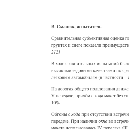
В. Смалюк, испытатель.
Сравнительная субъективная оценка по
грунтах и снеге показали преимущест
2121
.
В ходе сравнительных испытаний было 
высокими ездовыми качествами по ср
легковым автомобилям (в частности –
На дорогах общего пользования движе
V передаче, причём с хода макет без 
10%.
Обгоны
с хода
при отсутствии встречн
передаче. При наличии
окна
во встречн
макете использовалась IV передача (III