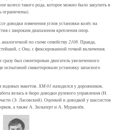
ное колесо такого рода, которое можно было закупить в
ь ограничены).
се доводки изменения углов установки колёс на
стия с широким диапазоном крепления опор.
, аналогичной по схеме семейству
2108
. Правда,
стейший, с
Оки
, с фиксированной точкой включения.
и сразу был смонтирован двигатель увеличенного
ходе испытаний смакетировали установку запасного
я ходовых макетов.
ХМ-01
находился у дорожников,
абота велась в бюро доводки рулевого управления (Н.
асти (Э. Ласовский). Оценкой и доводкой у шассистов
рков, а также А. Зильперт и А. Муравлёв.