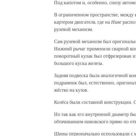
Под капотом и, особенно, снизу автом
В ограниченном пространстве, между 
картером двигателя, где на
Ниве
распол
рулевой механизм.
Сам рулевой механизм был оригиналь
Нижний рычаг применили сварной кон
поворотный кулак был отфрезерован из
большого куска железа.
Задняя подвеска была аналогичной ко
подрамник был, естественно, оригина
жёстко на кузов.
Колёса были составной конструкции.
Но так как его внутренний диаметр бы
обтачиванием нивовского прямо по отв
Шины первоначально использовали с 