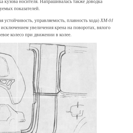
ка кузова носителя. Напрашивалась также доводка
буемых показателей.
ая устойчивость, управляемость, плавность хода)
ХМ-01
а исключением увеличения крена на поворотах, вялого
левое колесо при движении в колее.