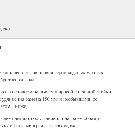
оров)
в
ие деталей и узлов первой серии ходовых макетов.
ре того же года.
ись в основном наличием широкой сплошной стойки
е удлинения базы на 150 мм) и необычными, со
 этом – ниже).
ядке инициативы установили на своём образце
2107
и боковые зеркала от
восьмёрки
.