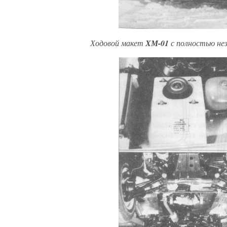
Ходовой макет
ХМ-01
с полностью нез