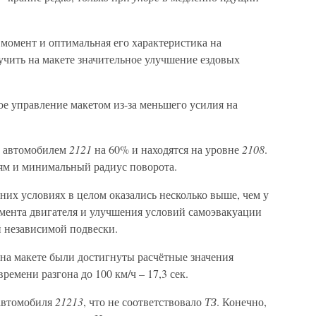
момент и оптимальная его характеристика на
лучить на макете значительное улучшение ездовых
е управление макетом из-за меньшего усилия на
с автомобилем
2121
на 60% и находятся на уровне
2108
.
ям и минимальный радиус поворота.
них условиях в целом оказались несколько выше, чем у
омента двигателя и улучшения условий самоэвакуации
й независимой подвески.
на макете были достигнуты расчётные значения
ремени разгона до 100 км/ч – 17,3 сек.
 автомобиля
21213
, что не соответствовало
ТЗ
. Конечно,