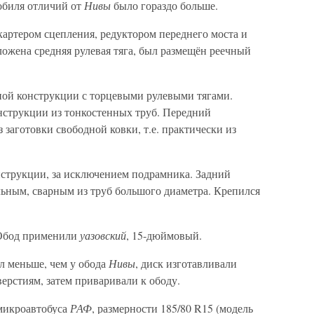
обиля отличий от
Нивы
было гораздо больше.
картером сцепления, редуктором переднего моста и
ожена средняя рулевая тяга, был размещён реечный
ной конструкции с торцевыми рулевыми тягами.
струкции из тонкостенных труб. Передний
 заготовки свободной ковки, т.е. практически из
нструкции, за исключением подрамника. Задний
льным, сварным из труб большого диаметра. Крепился
 Обод применили
уазовский
, 15-дюймовый.
л меньше, чем у обода
Нивы
, диск изготавливали
ерстиям, затем приваривали к ободу.
микроавтобуса
РАФ
, размерности 185/80 R15 (модель