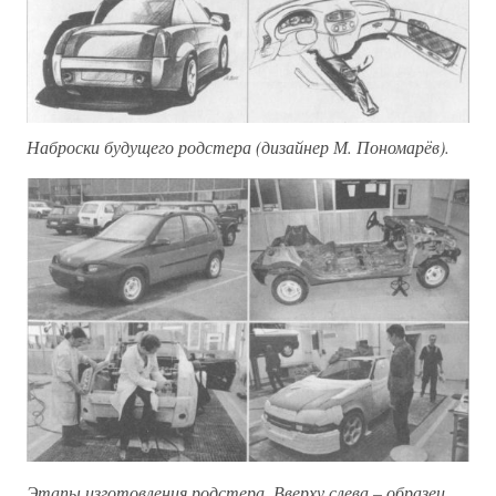
Наброски будущего родстера (дизайнер М. Пономарёв).
Этапы изготовления родстера. Вверху слева – образец