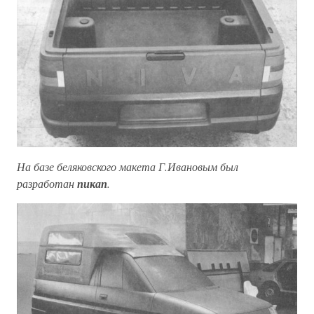
На базе беляковского макета Г.Ивановым был
разработан
пикап
.