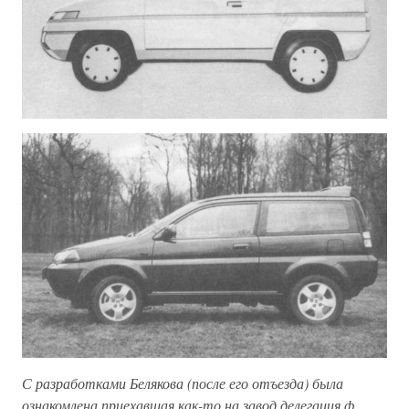
С разработками Белякова (после его отъезда) была
ознакомлена приехавшая как-то на завод делегация ф.