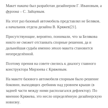
Макет
пикапа
был разработан дизайнером Г. Ивановым, а
фургона
– С. Зайцевым.
На этот раз базовый автомобиль представлял не Беляков,
а начальник отдела дизайна В. Кряжев[21].
Присутствующие, вероятно, понимали, что за Белякова
никто не сможет отстаивать спорные решения, да и
дальнейшая судьба именно
этого
макета становится
неопределённой.
Поэтому прения на совете свелись к диалогу главного
конструктора Мирзоева с Кряжевым.
На макете базового автомобиля спорным было решение
боковин, выходящих
гребнями
над уровнем крыши (в
задней части между ними располагался дефлектор). По
мнению Кряжева, это несло определённую дизайнерскую
новизну.