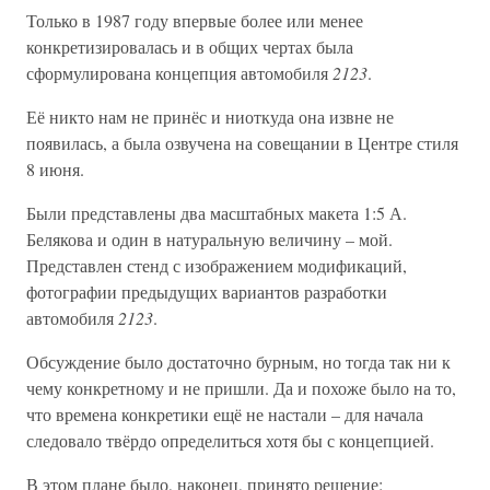
Только в 1987 году впервые более или менее
конкретизировалась и в общих чертах была
сформулирована концепция автомобиля
2123
.
Её никто нам не принёс и ниоткуда она извне не
появилась, а была озвучена на совещании в Центре стиля
8 июня.
Были представлены два масштабных макета 1:5 А.
Белякова и один в натуральную величину – мой.
Представлен стенд с изображением модификаций,
фотографии предыдущих вариантов разработки
автомобиля
2123
.
Обсуждение было достаточно бурным, но тогда так ни к
чему конкретному и не пришли. Да и похоже было на то,
что времена конкретики ещё не настали – для начала
следовало твёрдо определиться хотя бы с концепцией.
В этом плане было, наконец, принято решение: