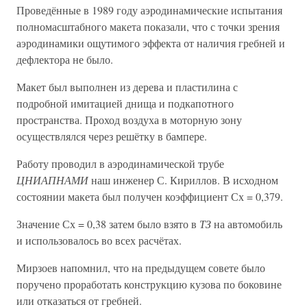
Проведённые в 1989 году аэродинамические испытания
полномасштабного макета показали, что с точки зрения
аэродинамики ощутимого эффекта от наличия гребней и
дефлектора не было.
Макет был выполнен из дерева и пластилина с
подробной имитацией днища и подкапотного
пространства. Проход воздуха в моторную зону
осуществлялся через решётку в бампере.
Работу проводил в аэродинамической трубе
ЦНИАП
НАМИ
наш инженер С. Кириллов. В исходном
состоянии макета был получен коэффициент Сх = 0,379.
Значение Сх = 0,38 затем было взято в
ТЗ
на автомобиль
и использовалось во всех расчётах.
Мирзоев напомнил, что на предыдущем совете было
поручено проработать конструкцию кузова по боковине
или отказаться от гребней.