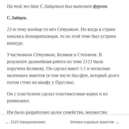
На той же базе С.Зайцевым был выполнен
фургон
.
С.Зайцев.
23-ю
тему вообще-то вёл Сёмушкин. Но когда в стране
началась
демократизация
, то по этой теме был устроен
конкурс.
Участвовали Сёмушкин, Беляков и Степанов. В
результате дальнейшая работа по теме
2123
была
поручена Белякову. Он сделал макет 1:1 и несколько
маленьких макетов (в том числе
биг-фут
, который долго
потом стоял на шкафу у Прусова).
Он с пластилина сделал пластмассовые корки и их
размножил.
Им было разработано целое семейство, множество
модификаций. Были и 3– и 5-дверные варианты, но
←
→
2123 (продолжение)
Эпопея ходовых макетов
основным был пятидверник (хотя многие, и я в том