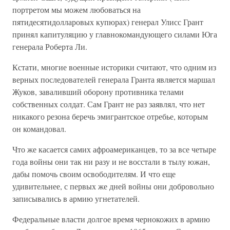
портретом мы можем любоваться на
пятидесятидолларовых купюрах) генерал Улисс Грант
принял капитуляцию у главнокомандующего силами Юга
генерала Роберта Ли.
Кстати, многие военные историки считают, что одним из
верных последователей генерала Гранта является маршал
Жуков, заваливший оборону противника телами
собственных солдат. Сам Грант не раз заявлял, что нет
никакого резона беречь эмигрантское отребье, которым
он командовал.
Что же касается самих афроамериканцев, то за все четыре
года войны они так ни разу и не восстали в тылу южан,
дабы помочь своим освободителям. И что еще
удивительнее, с первых же дней войны они добровольно
записывались в армию угнетателей.
Федеральные власти долгое время чернокожих в армию