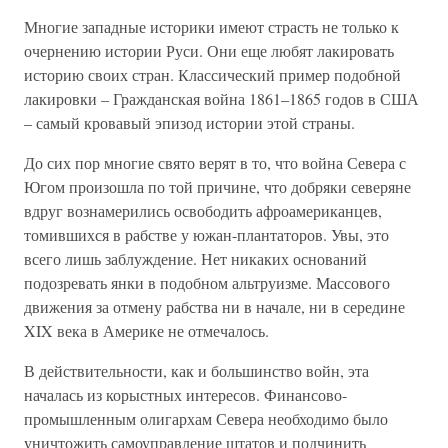
Многие западные историки имеют страсть не только к
очернению истории Руси. Они еще любят лакировать
историю своих стран. Классический пример подобной
лакировки – Гражданская война 1861–1865 годов в США
– самый кровавый эпизод истории этой страны.
До сих пор многие свято верят в то, что война Севера с
Югом произошла по той причине, что добряки северяне
вдруг вознамерились освободить афроамериканцев,
томившихся в рабстве у южан-плантаторов. Увы, это
всего лишь заблуждение. Нет никаких оснований
подозревать янки в подобном альтруизме. Массового
движения за отмену рабства ни в начале, ни в середине
XIX века в Америке не отмечалось.
В действительности, как и большинство войн, эта
началась из корыстных интересов. Финансово-
промышленным олигархам Севера необходимо было
уничтожить самоуправление штатов и подчинить