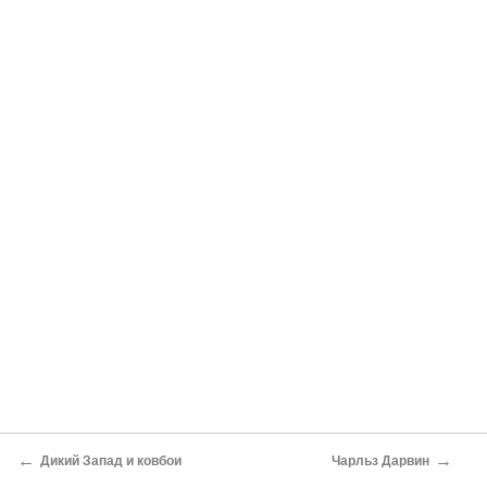
←
→
Дикий Запад и ковбои
Чарльз Дарвин