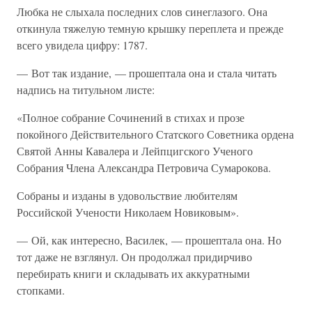
Любка не слыхала последних слов синеглазого. Она
откинула тяжелую темную крышку переплета и прежде
всего увидела цифру: 1787.
— Вот так издание, — прошептала она и стала читать
надпись на титульном листе:
«Полное собрание Сочинений в стихах и прозе
покойного Действительного Статского Советника ордена
Святой Анны Кавалера и Лейпцигского Ученого
Собрания Члена Александра Петровича Сумарокова.
Собраны и изданы в удовольствие любителям
Российской Учености Николаем Новиковым».
— Ой, как интересно, Василек, — прошептала она. Но
тот даже не взглянул. Он продолжал придирчиво
перебирать книги и складывать их аккуратными
стопками.