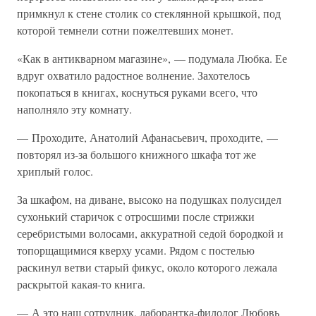
примкнул к стене столик со стеклянной крышкой, под
которой темнели сотни пожелтевших монет.
«Как в антикварном магазине», — подумала Любка. Ее
вдруг охватило радостное волнение. Захотелось
покопаться в книгах, коснуться руками всего, что
наполняло эту комнату.
— Проходите, Анатолий Афанасьевич, проходите, —
повторял из-за большого книжного шкафа тот же
хриплый голос.
За шкафом, на диване, высоко на подушках полусидел
сухонький старичок с отросшими после стрижки
серебристыми волосами, аккуратной седой бородкой и
топорщащимися кверху усами. Рядом с постелью
раскинул ветви старый фикус, около которого лежала
раскрытой какая-то книга.
— А это наш сотрудник, лаборантка-филолог Любовь