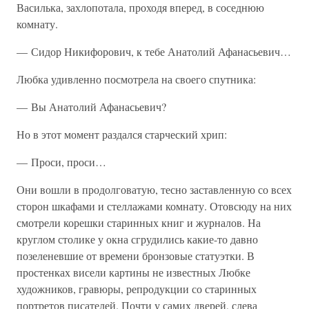
Василька, захлопотала, проходя вперед, в соседнюю
комнату.
— Сидор Никифорович, к тебе Анатолий Афанасьевич…
Любка удивленно посмотрела на своего спутника:
— Вы Анатолий Афанасьевич?
Но в этот момент раздался старческий хрип:
— Проси, проси…
Они вошли в продолговатую, тесно заставленную со всех
сторон шкафами и стеллажами комнату. Отовсюду на них
смотрели корешки старинных книг и журналов. На
круглом столике у окна сгрудились какие-то давно
позеленевшие от времени бронзовые статуэтки. В
простенках висели картины не известных Любке
художников, гравюры, репродукции со старинных
портретов писателей. Почти у самих дверей, слева