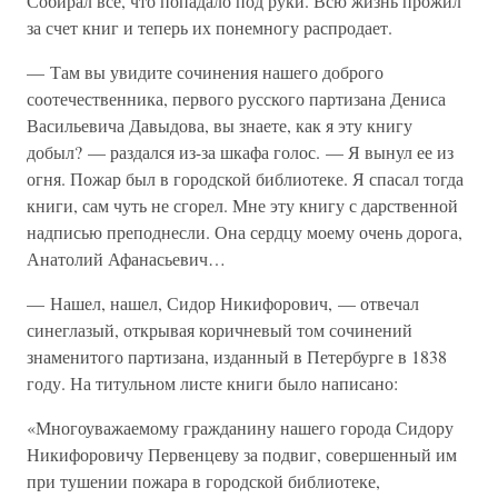
Собирал всё, что попадало под руки. Всю жизнь прожил
за счет книг и теперь их понемногу распродает.
— Там вы увидите сочинения нашего доброго
соотечественника, первого русского партизана Дениса
Васильевича Давыдова, вы знаете, как я эту книгу
добыл? — раздался из-за шкафа голос. — Я вынул ее из
огня. Пожар был в городской библиотеке. Я спасал тогда
книги, сам чуть не сгорел. Мне эту книгу с дарственной
надписью преподнесли. Она сердцу моему очень дорога,
Анатолий Афанасьевич…
— Нашел, нашел, Сидор Никифорович, — отвечал
синеглазый, открывая коричневый том сочинений
знаменитого партизана, изданный в Петербурге в 1838
году. На титульном листе книги было написано:
«Многоуважаемому гражданину нашего города Сидору
Никифоровичу Первенцеву за подвиг, совершенный им
при тушении пожара в городской библиотеке,