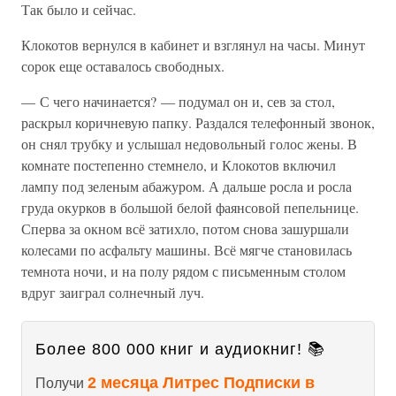
Так было и сейчас.
Клокотов вернулся в кабинет и взглянул на часы. Минут
сорок еще оставалось свободных.
— С чего начинается? — подумал он и, сев за стол,
раскрыл коричневую папку. Раздался телефонный звонок,
он снял трубку и услышал недовольный голос жены. В
комнате постепенно стемнело, и Клокотов включил
лампу под зеленым абажуром. А дальше росла и росла
груда окурков в большой белой фаянсовой пепельнице.
Сперва за окном всё затихло, потом снова зашуршали
колесами по асфальту машины. Всё мягче становилась
темнота ночи, и на полу рядом с письменным столом
вдруг заиграл солнечный луч.
Более 800 000 книг и аудиокниг! 📚
2 месяца Литрес Подписки в
Получи