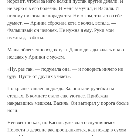
норовит, чтобы за него всякий пустяк другие делали. И
не верю я в его болезнь. И меня замучил, и Василя. И
ничему никогда не порадуется. Ни о ком, только о себе
думает. — Аринка сбросила кота с колен, встала. —
Фальшивый он человек. Не нужна я ему. Руки мои
нужны да заботы.
Маша облегченно вздохнула. Давно догадывалась она о
неладах у Аринки с мужем.
«Ну, раз так, — подумала она, — и говорить ничего не
буду. Пусть от других узнает».
По крыше зашлепал дождь. Залопотали ручейки на
стеклах. В комнате стало еще уютнее. Прибежал,
накрывшись мешком, Василь. Он вытирал у порога босые
ноги.
Неизвестно как, но Василь уже знал о случившемся.
Новости в деревне распространяются, как пожар в сухом