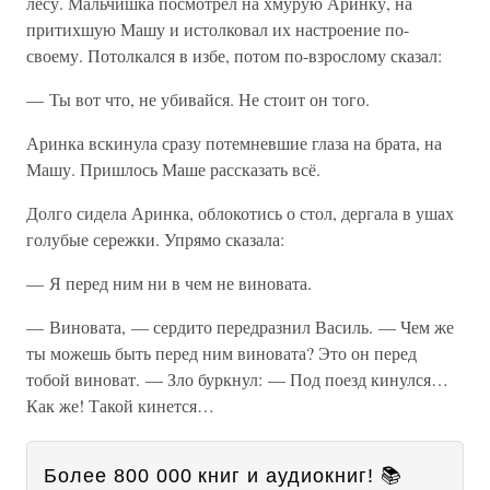
лесу. Мальчишка посмотрел на хмурую Аринку, на
притихшую Машу и истолковал их настроение по-
своему. Потолкался в избе, потом по-взрослому сказал:
— Ты вот что, не убивайся. Не стоит он того.
Аринка вскинула сразу потемневшие глаза на брата, на
Машу. Пришлось Маше рассказать всё.
Долго сидела Аринка, облокотись о стол, дергала в ушах
голубые сережки. Упрямо сказала:
— Я перед ним ни в чем не виновата.
— Виновата, — сердито передразнил Василь. — Чем же
ты можешь быть перед ним виновата? Это он перед
тобой виноват. — Зло буркнул: — Под поезд кинулся…
Как же! Такой кинется…
Более 800 000 книг и аудиокниг! 📚