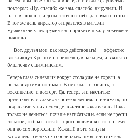
на седьмом небе. Он жал мне руки и с благодарностью
повторял: «Ну, спасибо же вам, спасибо, выручили. И
план выполнен, и деньги точно с неба да прямо на стол».
В тот же день директор отправился в магазин
музыкальных инструментов и привез в школу новенькое
пианино.
— Вот, друзья мои, как надо действовать! — эффектно
воскликнул Крышкин, прищелкнув пальцем, и взялся за
бутылочку с шампанским.
Теперь глаза сидевших вокруг стола уже не горели, а
пылали яркими кострами. В них была и зависть, и
восхищение, и восторг. Да, теперь эти маститые
представители славной системы начинали понимать, что
под ногами у них повсюду поистине золотое дно. Надо
только не лениться, почаще нагибаться и, если не грести
лопатой, то брать хотя бы пригоршнями всё то, по чему
они до сих пор ходили. Каждый в эти минуты
вспоминал, сколько в городе таких школ, институтов,