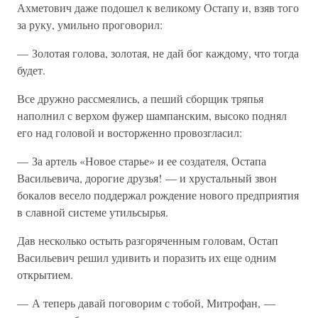
Ахметович даже подошел к великому Остапу и, взяв того
за руку, умильно проговорил:
— Золотая голова, золотая, не дай бог каждому, что тогда
будет.
Все дружно рассмеялись, а пеший сборщик тряпья
наполнил с верхом фужер шампанским, высоко поднял
его над головой и восторженно провозгласил:
— За артель «Новое старье» и ее создателя, Остапа
Васильевича, дорогие друзья! — и хрустальный звон
бокалов весело поддержал рождение нового предприятия
в славной системе утильсырья.
Дав несколько остыть разгоряченным головам, Остап
Васильевич решил удивить и поразить их еще одним
открытием.
— А теперь давай поговорим с тобой, Митрофан, —