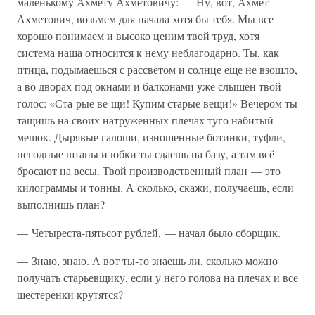
маленькому Ахмету Ахметовичу: — Ну, вот, Ахмет
Ахметович, возьмем для начала хотя бы тебя. Мы все
хорошо понимаем и высоко ценим твой труд, хотя
система наша относится к нему неблагодарно. Ты, как
птица, подымаешься с рассветом и солнце еще не взошло,
а во дворах под окнами и балконами уже слышен твой
голос: «Ста-рые ве-щи! Купим старые вещи!» Вечером ты
тащишь на своих натруженных плечах туго набитый
мешок. Дырявые галоши, изношенные ботинки, туфли,
негодные штаны и юбки ты сдаешь на базу, а там всё
бросают на весы. Твой производственный план — это
килограммы и тонны. А сколько, скажи, получаешь, если
выполнишь план?
— Четыреста-пятьсот рублей, — начал было сборщик.
— Знаю, знаю. А вот ты-то знаешь ли, сколько можно
получать старьевщику, если у него голова на плечах и все
шестеренки крутятся?