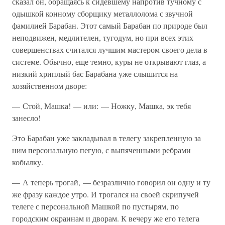
сказал он, обращаясь к сидевшему напротив тучному с
одышкой конному сборщику металлолома с звучной
фамилией Барабан. Этот самый Барабан по природе был
неподвижен, медлителен, тугодум, но при всех этих
совершенствах считался лучшим мастером своего дела в
системе. Обычно, еще темно, куры не открывают глаз, а
низкий хриплый бас Барабана уже слышится на
хозяйственном дворе:
— Стой, Машка! — или: — Ножку, Машка, эк тебя
занесло!
Это Барабан уже закладывал в телегу закрепленную за
ним персональную пегую, с выпяченными ребрами
кобылку.
— А теперь трогай, — безразлично говорил он одну и ту
же фразу каждое утро. И трогался на своей скрипучей
телеге с персональной Машкой по пустырям, по
городским окраинам и дворам. К вечеру же его телега