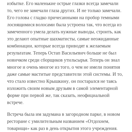
избытке. Его маленькие острые глазки всегда замечали
то, чего не замечали глаза других. И не только замечали.
Его голова с гладко причесанными на пробор темными
лоснящимися волосами была устроена так, что всегда из
замеченного умела делать нужные выводы, строить, как
это делают опытные шахматисты, самые неожиданные
комбинации, которые всегда приводят к желаемым
результатам. Теперь Остап Васильевич больше не был
новичком среди сборщиков утильсырья. Теперь он знал
многое и очень многое из того, о чем не имели понятия
даже самые маститые представители этой системы. И то,
что стало известно Крышкину, он постарался не таясь
изложить своим новым друзьям в самой элементарной
форме при первой же, так сказать, неофициальной
встрече.
Встреча была им задумана в загородном парке, в новом
ресторане с умилительным названием «Отдохнем,
товарищи» как раз в день открытия этого учреждения.