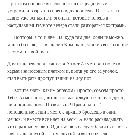
При этом вопросе все еще плотнее сгрудились и
устремили взоры на своего вдохновителя. В глазах их
давно уже вспыхнули огоньки, которые теперь в
наступавшей темноте вечера стали разгораться кострами.
— Полторы, а то и две. Да, куда там две, больше можно,
много больше, — выпалил Крышкин, усиливая сказанное
жестом правой руки.
Друзья перевели дыхание, а Ахмет Ахметович полез в
карман за носовым платком и, вытянув его за уголок,
стал вытирать проступивший на лбу пот.
— Хотите знать, каким образом? Просто, совсем просто.
Тебе, Ахмет, продают не только всякую негодную дрянь,
но и поношенное. Правильно? Правильно! Ты
поношенные вещи вместе с дрянью бросаешь в один
мешок, и вместе всё идет на весы. А надо раскладывать
это в разные мешки. Один мешок следует бросать на весы
для плана, другой, — ну, другой, известное дело, —