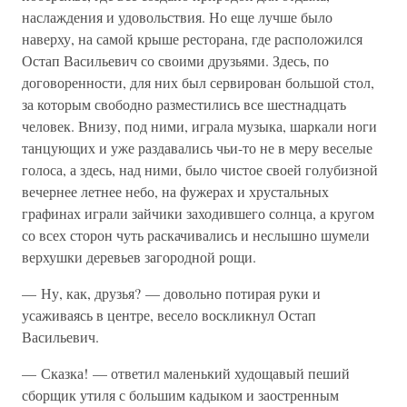
наслаждения и удовольствия. Но еще лучше было
наверху, на самой крыше ресторана, где расположился
Остап Васильевич со своими друзьями. Здесь, по
договоренности, для них был сервирован большой стол,
за которым свободно разместились все шестнадцать
человек. Внизу, под ними, играла музыка, шаркали ноги
танцующих и уже раздавались чьи-то не в меру веселые
голоса, а здесь, над ними, было чистое своей голубизной
вечернее летнее небо, на фужерах и хрустальных
графинах играли зайчики заходившего солнца, а кругом
со всех сторон чуть раскачивались и неслышно шумели
верхушки деревьев загородной рощи.
— Ну, как, друзья? — довольно потирая руки и
усаживаясь в центре, весело воскликнул Остап
Васильевич.
— Сказка! — ответил маленький худощавый пеший
сборщик утиля с большим кадыком и заостренным