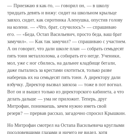
— Приезжаю я как-то, — говорил он, — в школу
тридцать девять и вижу: сидит на школьном крыльце
завхоз, сидит, как сиротинка Аленушка, опустив голову
на колени. — «Что, брат, случилось?» — спрашиваю
его. — «Беда, Остап Васильевич, просто беда, ваш брат
замучил». — Как так замучил? — спрашиваю с участием.
А он говорит, что дали школе план — собрать семьдесят
пять тонн металлолома, а собирать его негде. Ученики,
мол, уже с ног сбились, на дальнее кладбище бегали,
даже пытались за крестами охотиться, только разве
наберешь их на семьдесят пять тонн. А директору дали
взбучку. Директор вызвал завхоза — тоже в пот вогнал.
Вот он и вышел только из директорского кабинета, а что
делать дальше — ума не приложит. Теперь, друг
Митрофан, понимаешь, зачем нужно иметь свой
резерв? — прервав рассказ, загадочно спросил Крышкин.
Но Митрофан смотрел на Остапа Васильевича круглыми
посоловевшими глазами и ничего не видел, хотя