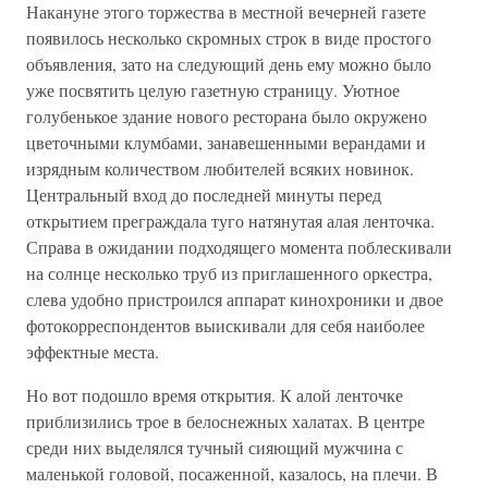
Накануне этого торжества в местной вечерней газете
появилось несколько скромных строк в виде простого
объявления, зато на следующий день ему можно было
уже посвятить целую газетную страницу. Уютное
голубенькое здание нового ресторана было окружено
цветочными клумбами, занавешенными верандами и
изрядным количеством любителей всяких новинок.
Центральный вход до последней минуты перед
открытием преграждала туго натянутая алая ленточка.
Справа в ожидании подходящего момента поблескивали
на солнце несколько труб из приглашенного оркестра,
слева удобно пристроился аппарат кинохроники и двое
фотокорреспондентов выискивали для себя наиболее
эффектные места.
Но вот подошло время открытия. К алой ленточке
приблизились трое в белоснежных халатах. В центре
среди них выделялся тучный сияющий мужчина с
маленькой головой, посаженной, казалось, на плечи. В