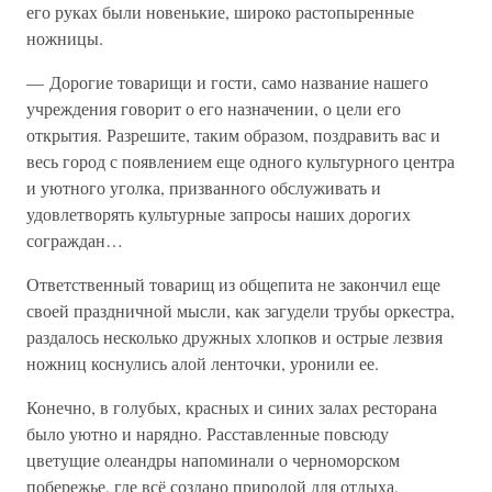
его руках были новенькие, широко растопыренные
ножницы.
— Дорогие товарищи и гости, само название нашего
учреждения говорит о его назначении, о цели его
открытия. Разрешите, таким образом, поздравить вас и
весь город с появлением еще одного культурного центра
и уютного уголка, призванного обслуживать и
удовлетворять культурные запросы наших дорогих
сограждан…
Ответственный товарищ из общепита не закончил еще
своей праздничной мысли, как загудели трубы оркестра,
раздалось несколько дружных хлопков и острые лезвия
ножниц коснулись алой ленточки, уронили ее.
Конечно, в голубых, красных и синих залах ресторана
было уютно и нарядно. Расставленные повсюду
цветущие олеандры напоминали о черноморском
побережье, где всё создано природой для отдыха,