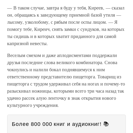
— В таком случае, завтра я буду у тебя, Киреев, — сказал
он, обращаясь к заведующему приемной базой утиля —
лысому, узколобому, с рябым после оспы лицом. — Я
помогу тебе, Киреич, снять замки с сундуков, на которых
ты сидишь и в которых хватит приданного для самой
капризной невесты.
Веселым смехом и даже аплодисментами поддержали
друзья последние слова великого комбинатора. Снова
чокнулись и налили бокал поднявшемуся к ним
ответственному представителю пищеторга. Товарищ из
пищеторга с трудом удерживал себя на ногах и почему-то
разыскивал ножницы, которыми всего три часа назад так
удачно рассек алую ленточку в знак открытия нового
культурного учреждения.
Более 800 000 книг и аудиокниг! 📚